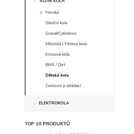
JÍZDNÍ KOLA
s
Horská
t
Silniční kola
r
Gravel/Cyklokros
Městská | Fitness kola
a
Krosová kola
n
BMX / Dirt
Dětská kola
n
Cestovní a skládací
í
ELEKTROKOLA
p
a
TOP 10 PRODUKTŮ