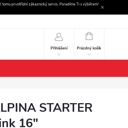
. K tomu prvotřídní zákaznický servis. Poradíme Ti s výběrem!
NÁKUPNÍ
KOŠÍK
Prázdný košík
Přihlášení
LPINA STARTER
ink 16"