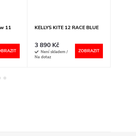
ow 11
KELLYS KITE 12 RACE BLUE
KELLYS 
3 890 Kč
13 99
OBRAZIT
ZOBRAZIT
Není skladem /
Není s
Na dotaz
Na dotaz