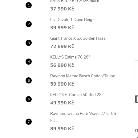
Kross Esker 6.0 2026 black
n
37 990 Kč
e
Liv Devote 1 Dune Beige
39 999 Kč
l
Giant Trance X SX Golden Haze
72 899 Kč
KELLYS Estima 70 28"
56 990 Kč
Raymon Metmo Bosch Cotton/Taupe
59 990 Kč
KELLYS E-Carson 50 Red 28"
49 990 Kč
Raymon Tavano Pure Wave 27.5" 8S
Essa
89 990 Kč
r