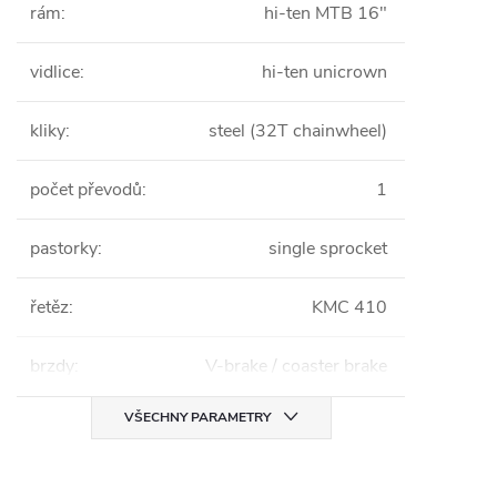
rám
:
hi-ten MTB 16"
vidlice
:
hi-ten unicrown
kliky
:
steel (32T chainwheel)
počet převodů
:
1
pastorky
:
single sprocket
řetěz
:
KMC 410
brzdy
:
V-brake / coaster brake
VŠECHNY PARAMETRY