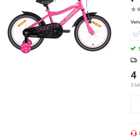
Vari
4
3 54
Měr
cena