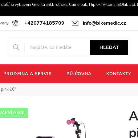
r a dalšího vybavení Giro, Crankbrothers, Camelbak, Hiplok, Vittoria, SQlab atd
+420774185709
info@bikemedic.cz
rany osobních údajů
HLEDAT
PRODEJNA A SERVIS
PŮJČOVNA
KONTAKTY
pink 16"
A
JARNÍ AKCE
p