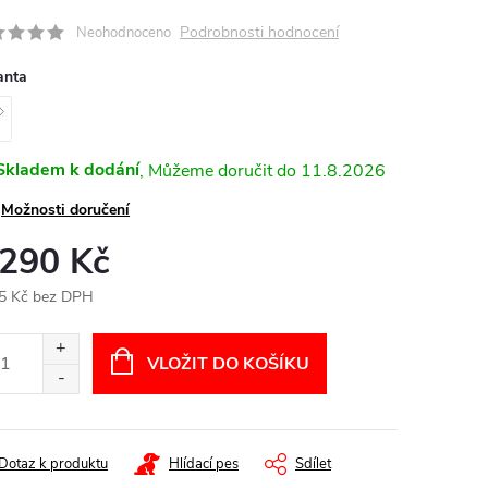
Podrobnosti hodnocení
Neohodnoceno
anta
Skladem k dodání
11.8.2026
Možnosti doručení
 290 Kč
5 Kč bez DPH
ná
:
VLOŽIT DO KOŠÍKU
Dotaz k produktu
Hlídací pes
Sdílet