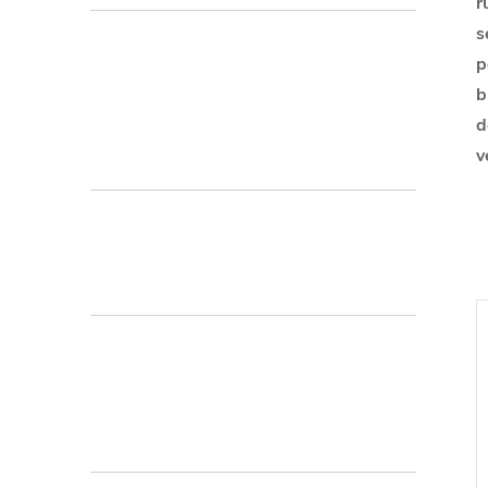
r
s
p
b
d
v