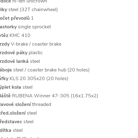
idlice
hi-ten unicrown
liky
steel (32T chainwheel)
očet převodů
1
astorky
single sprocket
etěz
KMC 410
rzdy
V-brake / coaster brake
rzdové páky
plastic
rzdové lanká
steel
áboje
steel / coaster brake hub (20 holes)
áfky
KLS 20 305x20 (20 holes)
ýplet kola
steel
láště
RUBENA Winner 47-305 (16x1.75x2)
lavové složení
threaded
třed.složení
steel
ředstavec
steel
ídítka
steel