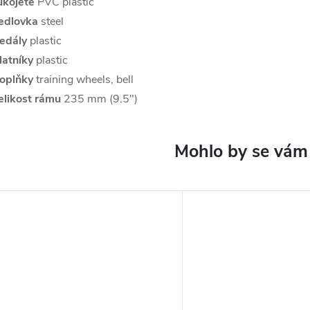
ukojete
PVC plastic
edlovka
steel
edály
plastic
latníky
plastic
oplňky
training wheels, bell
elikost rámu
235 mm (9.5")