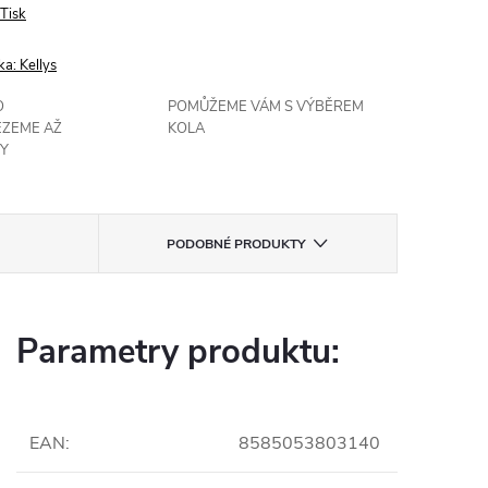
Tisk
ka:
Kellys
O
POMŮŽEME VÁM S VÝBĚREM
EZEME AŽ
KOLA
Y
PODOBNÉ PRODUKTY
Parametry produktu:
EAN
:
8585053803140