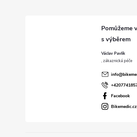
Z
á
p
a
Václav Pavlík
t
í
info
@
bikeme
+420774185
Facebook
Bikemedic.cz