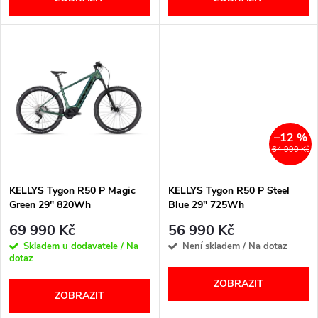
o
d
d
u
u
k
k
t
t
–12 %
64 990 Kč
ů
ů
KELLYS Tygon R50 P Magic
KELLYS Tygon R50 P Steel
Green 29" 820Wh
Blue 29" 725Wh
69 990 Kč
56 990 Kč
Skladem u dodavatele / Na
Není skladem / Na dotaz
dotaz
ZOBRAZIT
ZOBRAZIT