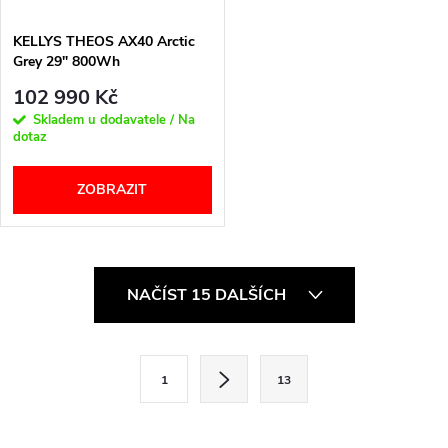
KELLYS THEOS AX40 Arctic
Grey 29" 800Wh
102 990 Kč
Skladem u dodavatele / Na
dotaz
ZOBRAZIT
O
NAČÍST 15 DALŠÍCH
v
l
S
1
13
t
á
r
d