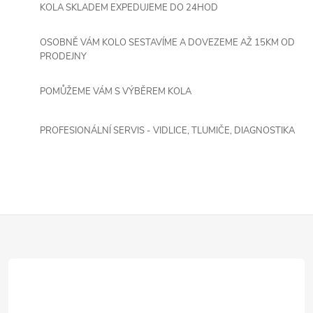
á
KOLA SKLADEM EXPEDUJEME DO 24HOD
a
n
k
OSOBNĚ VÁM KOLO SESTAVÍME A DOVEZEME AŽ 15KM OD
c
PRODEJNY
o
í
v
POMŮŽEME VÁM S VÝBĚREM KOLA
á
p
n
r
PROFESIONÁLNÍ SERVIS - VIDLICE, TLUMIČE, DIAGNOSTIKA
í
v
k
y
Z
v
á
ý
p
p