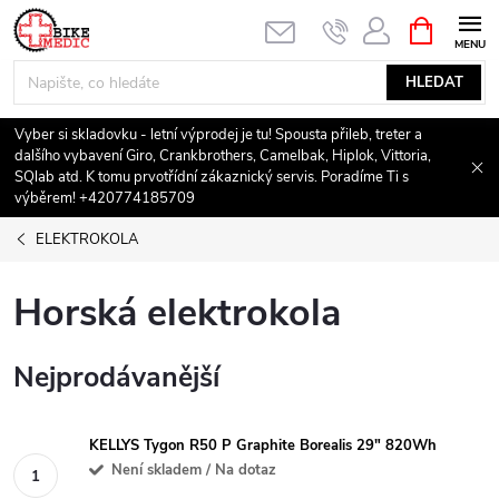
Přejít
NÁKUPNÍ
KOŠÍK
na
obsah
HLEDAT
Vyber si skladovku - letní výprodej je tu! Spousta přileb, treter a
dalšího vybavení Giro, Crankbrothers, Camelbak, Hiplok, Vittoria,
SQlab atd. K tomu prvotřídní zákaznický servis. Poradíme Ti s
výběrem! +420774185709
ELEKTROKOLA
Horská elektrokola
Nejprodávanější
KELLYS Tygon R50 P Graphite Borealis 29" 820Wh
Není skladem / Na dotaz