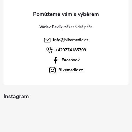
a
i
s
t
Václav Pavlík
u
í
info
@
bikemedic.cz
+420774185709
Facebook
Bikemedic.cz
Instagram