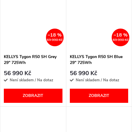
–18 %
–18 %
69 990 Kč
69 990 Kč
KELLYS Tygon R50 SH Grey
KELLYS Tygon R50 SH Blue
29" 725Wh
29" 725Wh
56 990 Kč
56 990 Kč
Není skladem / Na dotaz
Není skladem / Na dotaz
ZOBRAZIT
ZOBRAZIT