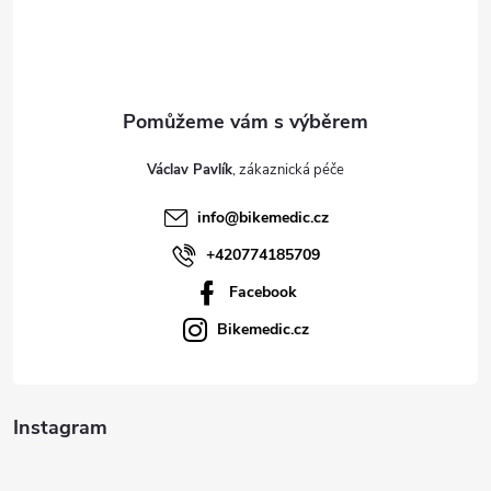
p
a
t
Václav Pavlík
í
info
@
bikemedic.cz
+420774185709
Facebook
Bikemedic.cz
Instagram