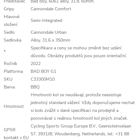
Představec
Bad Boy, 6061 alloy, 31.8, 60mm
Gripy
Cannondale Comfort
Hlavové
Semi-Integrated
složení
Sedlo
Cannondale Urban
Sedlovka
Alloy, 31.6 x 350mm
Specifikace a ceny se mohou změnit bez udání
*
důvodu. Obrázky produktů jsou pouze orientační.
Ročník
2022
Platforma
BAD BOY G1
SKU
C33300M10
Barva
BBQ
Hmotnosti kol se neudávají, protože neexistuje
jednotný standard vážení. Vždy doporučujeme nechat
Hmotnost
si kolo zvážit v dané specifikaci na prodejně a
porovnávat s reálnou hmotností kol jiných značek.
Cycling Sports Group Europe B.V., Geeresteinselaan
GPSR
57, 3931JB, Woudenberg, Netherlands, tel.: +31 88
kontakt v EU