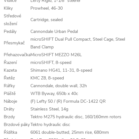
Vidlice
Lefty Rigid, 1-1/8" steerer
Kliky
Prowheel, 46-30
Středové
Cartridge, sealed
složení
Pedály
Cannondale Urban Pedal
microSHIFT Dual Pull Compact, Steel Cage, Steel
Přesmykač
Band Clamp
Přehazovačka
MicroSHIFT MEZZO M26L
Řazení
microSHIFT, 8-speed
Kazeta
Shimano HG41, 11-31, 8-speed
Řetěz
KMC Z8, 8-speed
Ráfky
Cannondale, double wall, 32h
Pláště
WTB Byway, 650b x 40c
Náboje
(F) Lefty 50 / (R) Formula DC-1422 QR
Dráty
Stainless Steel, 14g
Brzdy
Tektro M275 hydraulic disc, 160/160mm rotors
Brzdové páky
Tektro hydraulic disc
Řídítka
6061 double-butted, 25mm rise, 680mm