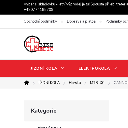
Přejít
Vyber si skladovku - letní výprodej je tu! Spousta přileb, trete
+420774185709
na
obsah
Obchodní podmínky
Doprava a platba
Podmínky och
JÍZDNÍ KOLA
ELEKTROKOLA
JÍZDNÍ KOLA
Horská
MTB-XC
CANNON
Domů
P
Přeskočit
Kategorie
kategorie
o