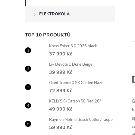
n
ELEKTROKOLA
e
l
TOP 10 PRODUKTŮ
Kross Esker 6.0 2026 black
37 990 Kč
Liv Devote 1 Dune Beige
39 999 Kč
Giant Trance X SX Golden Haze
72 899 Kč
G
KELLYS E-Carson 50 Red 28"
49 990 Kč
f
s
Raymon Metmo Bosch Cotton/Taupe
c
59 990 Kč
a