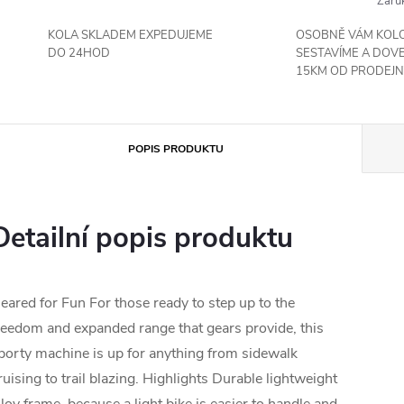
Záru
KOLA SKLADEM EXPEDUJEME
OSOBNĚ VÁM KOL
DO 24HOD
SESTAVÍME A DOV
15KM OD PRODEJN
POPIS PRODUKTU
Detailní popis produktu
eared for Fun For those ready to step up to the
reedom and expanded range that gears provide, this
porty machine is up for anything from sidewalk
ruising to trail blazing. Highlights Durable lightweight
lloy frame, because a light bike is easier to handle and