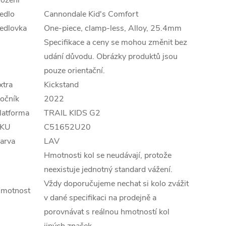
edlo
Cannondale Kid's Comfort
edlovka
One-piece, clamp-less, Alloy, 25.4mm
Specifikace a ceny se mohou změnit bez
udání důvodu. Obrázky produktů jsou
pouze orientační.
xtra
Kickstand
očník
2022
latforma
TRAIL KIDS G2
KU
C51652U20
arva
LAV
Hmotnosti kol se neudávají, protože
neexistuje jednotný standard vážení.
Vždy doporučujeme nechat si kolo zvážit
motnost
v dané specifikaci na prodejně a
porovnávat s reálnou hmotností kol
jiných značek.