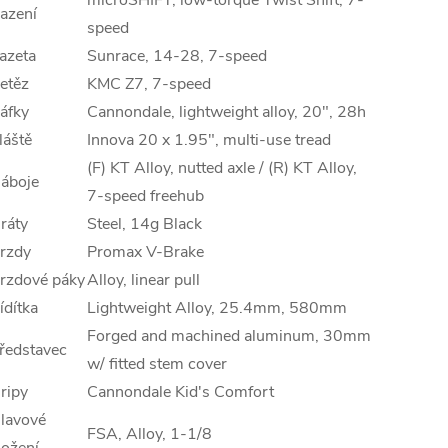
azení
speed
azeta
Sunrace, 14-28, 7-speed
etěz
KMC Z7, 7-speed
áfky
Cannondale, lightweight alloy, 20", 28h
láště
Innova 20 x 1.95", multi-use tread
(F) KT Alloy, nutted axle / (R) KT Alloy,
áboje
7-speed freehub
ráty
Steel, 14g Black
rzdy
Promax V-Brake
rzdové páky
Alloy, linear pull
ídítka
Lightweight Alloy, 25.4mm, 580mm
Forged and machined aluminum, 30mm
ředstavec
w/ fitted stem cover
ripy
Cannondale Kid's Comfort
lavové
FSA, Alloy, 1-1/8
ložení