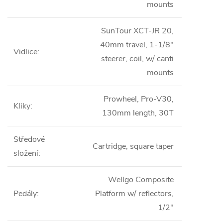
mounts
SunTour XCT-JR 20,
40mm travel, 1-1/8"
Vidlice
:
steerer, coil, w/ canti
mounts
Prowheel, Pro-V30,
Kliky
:
130mm length, 30T
Středové
Cartridge, square taper
složení
:
Wellgo Composite
Pedály
:
Platform w/ reflectors,
1/2"