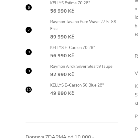
KELLYS Estima 70 28"
m
56 990 Kč
l
Raymon Tavano Pure Wave 27.5" 8S
h
Essa
B
89 990 Kč
KELLYS E-Carson 70 28"
56 990 Kč
R
Raymon Airok Silver Stealth/Taupe
V
92 990 Kč
KELLYS E-Carson 50 Blue 28"
K
49 990 Kč
S
s
P
P
Doprava ZDARMA od 10.000,-