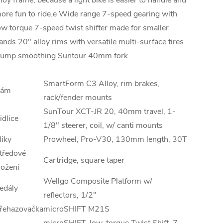
ore fun to ride.e Wide range 7-speed gearing with
ow torque 7-speed twist shifter made for smaller
ands 20" alloy rims with versatile multi-surface tires
ump smoothing Suntour 40mm fork
SmartForm C3 Alloy, rim brakes,
ám
rack/fender mounts
SunTour XCT-JR 20, 40mm travel, 1-
idlice
1/8" steerer, coil, w/ canti mounts
liky
Prowheel, Pro-V30, 130mm length, 30T
tředové
Cartridge, square taper
ložení
Wellgo Composite Platform w/
edály
reflectors, 1/2"
řehazovačka
microSHIFT M21S
microSHIFT, low-torque Twist Shift, 7-