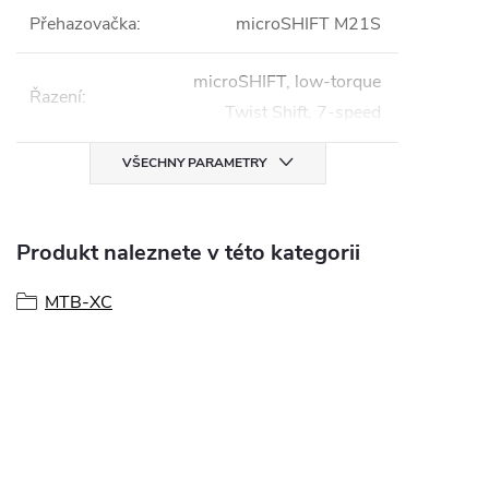
Přehazovačka
:
microSHIFT M21S
microSHIFT, low-torque
Řazení
:
Twist Shift, 7-speed
VŠECHNY PARAMETRY
Produkt naleznete v této kategorii
MTB-XC