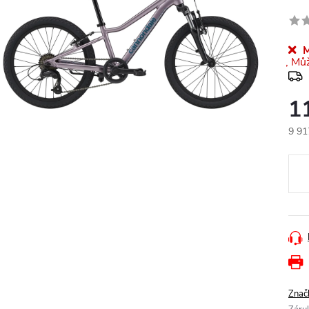
M
1
9 91
Měr
cena
Znač