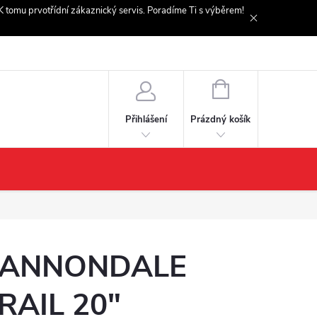
. K tomu prvotřídní zákaznický servis. Poradíme Ti s výběrem!
NÁKUPNÍ
KOŠÍK
Prázdný košík
Přihlášení
ANNONDALE
RAIL 20"