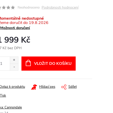
Podrobnosti hodnocení
Neohodnoceno
omentálně nedostupné
19.8.2026
Možnosti doručení
1 999 Kč
7 Kč bez DPH
ná
:
VLOŽIT DO KOŠÍKU
Dotaz k produktu
Hlídací pes
Sdílet
Tisk
ka:
Cannondale