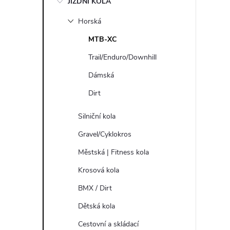
JÍZDNÍ KOLA
s
Horská
t
MTB-XC
r
Trail/Enduro/Downhill
Dámská
a
Dirt
n
Silniční kola
n
Gravel/Cyklokros
Městská | Fitness kola
í
Krosová kola
p
BMX / Dirt
Dětská kola
a
Cestovní a skládací