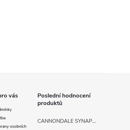
pro vás
Poslední hodnocení
produktů
dmínky
tba
CANNONDALE SYNAPSE CARBON 4
rany osobních