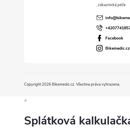
t
í
info
@
bikeme
+420774185
Facebook
Bikemedic.cz
Copyright 2026
Bikemedic.cz
. Všechna práva vyhrazena.
×
Splátková kalkulač