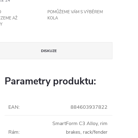
ka
:
24
O
POMŮŽEME VÁM S VÝBĚREM
EZEME AŽ
KOLA
Y
DISKUZE
Parametry produktu:
EAN
:
884603937822
SmartForm C3 Alloy, rim
Rám
:
brakes, rack/fender