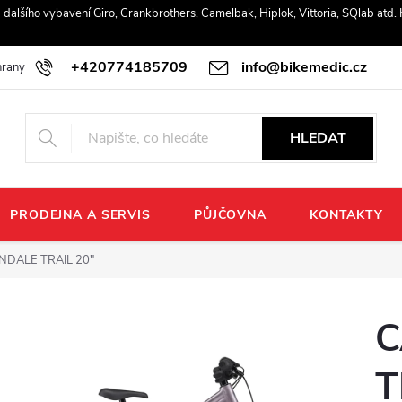
r a dalšího vybavení Giro, Crankbrothers, Camelbak, Hiplok, Vittoria, SQlab atd
+420774185709
info@bikemedic.cz
rany osobních údajů
HLEDAT
PRODEJNA A SERVIS
PŮJČOVNA
KONTAKTY
DALE TRAIL 20"
C
T