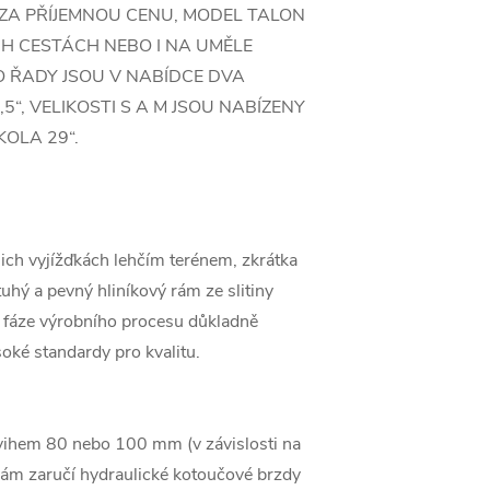
ZA PŘÍJEMNOU CENU, MODEL TALON
H CESTÁCH NEBO I NA UMĚLE
 ŘADY JSOU V NABÍDCE DVA
5“, VELIKOSTI S A M JSOU NABÍZENY
KOLA 29“.
ašich vyjížďkách lehčím terénem, zkrátka
tuhý a pevný hliníkový rám ze slitiny
y fáze výrobního procesu důkladně
soké standardy pro kvalitu.
vihem 80 nebo 100 mm (v závislosti na
 vám zaručí hydraulické kotoučové brzdy