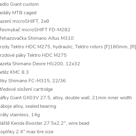
edlo Giant custom
edály MTB caged
azení microSHIFT, 2x8
řesmykač microSHIFT FD-M282
řehazovačka Shimano Altus M310
rzdy Tektro HDC M275, hydraulic, Tektro rotors [F]180mm, 
rzdové páky Tektro HDC M275
azeta Shimano Deore HG200, 12x32
etěz KMC 8.3
liky Shimano FC-M315, 22/36
tředové složení cartridge
áfky Giant GX03V 27.5, alloy, double wall, 21mm inner width
áboje alloy, sealed bearing
ráty stainless, 14g
láště Kenda Booster 27.5x2.2", wire bead
oplňky 2.4" max tire size