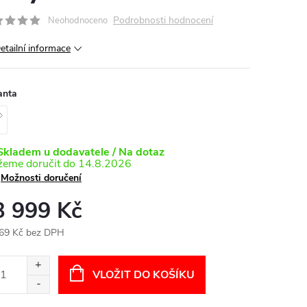
Podrobnosti hodnocení
Neohodnoceno
etailní informace
anta
kladem u dodavatele / Na dotaz
14.8.2026
Možnosti doručení
3 999 Kč
69 Kč bez DPH
ná
:
VLOŽIT DO KOŠÍKU