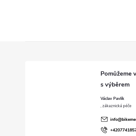
Z
á
p
a
Václav Pavlík
t
í
info
@
bikeme
+420774185