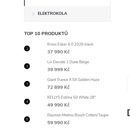
n
ELEKTROKOLA
e
l
TOP 10 PRODUKTŮ
Kross Esker 6.0 2026 black
37 990 Kč
Liv Devote 1 Dune Beige
39 999 Kč
Giant Trance X SX Golden Haze
72 899 Kč
KELLYS Estima 50 White 28"
49 990 Kč
Raymon Metmo Bosch Cotton/Taupe
59 990 Kč