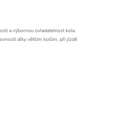
osti a výbornou ovladatelnost kola.
vností díky větším kolům, při jízdě