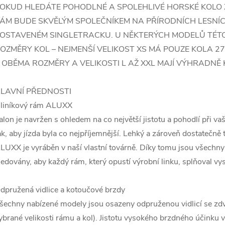
OKUD HLEDÁTE POHODLNÉ A SPOLEHLIVÉ HORSKÉ KOLO 
ÁM BUDE SKVĚLÝM SPOLEČNÍKEM NA PŘÍRODNÍCH LESNÍC
OSTAVENÉM SINGLETRACKU. U NĚKTERÝCH MODELŮ TÉTO
OZMĚRY KOL – NEJMENŠÍ VELIKOST XS MÁ POUZE KOLA 27,
 OBĚMA ROZMĚRY A VELIKOSTI L AŽ XXL MAJÍ VÝHRADNĚ 
LAVNÍ PŘEDNOSTI
liníkový rám ALUXX
alon je navržen s ohledem na co největší jistotu a pohodlí při v
ak, aby jízda byla co nejpříjemnější. Lehký a zároveň dostatečně 
LUXX je vyráběn v naší vlastní továrně. Díky tomu jsou všechn
ledovány, aby každý rám, který opustí výrobní linku, splňoval vy
dpružená vidlice a kotoučové brzdy
šechny nabízené modely jsou osazeny odpruženou vidlicí se zd
ybrané velikosti rámu a kol). Jistotu vysokého brzdného účinku