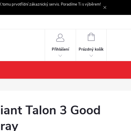
. K tomu prvotřídní zákaznický servis. Poradíme Ti s výběrem!
NÁKUPNÍ
KOŠÍK
Prázdný košík
Přihlášení
iant Talon 3 Good
ray