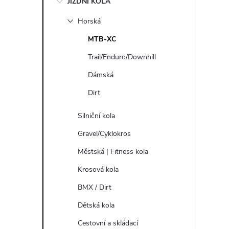
JÍZDNÍ KOLA
s
Horská
t
MTB-XC
r
Trail/Enduro/Downhill
Dámská
a
Dirt
n
Silniční kola
n
Gravel/Cyklokros
Městská | Fitness kola
í
Krosová kola
p
BMX / Dirt
Dětská kola
a
Cestovní a skládací