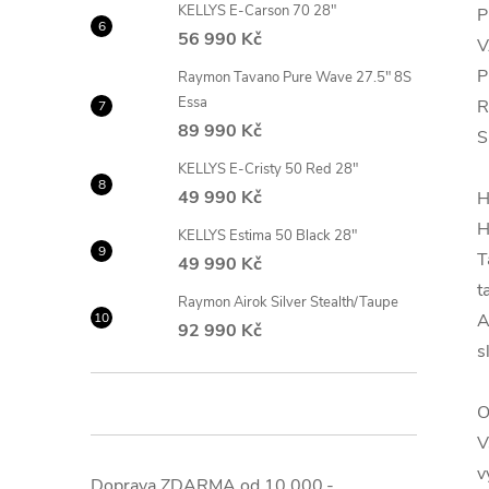
KELLYS E-Carson 70 28"
P
56 990 Kč
V
P
Raymon Tavano Pure Wave 27.5" 8S
Essa
R
89 990 Kč
S
KELLYS E-Cristy 50 Red 28"
49 990 Kč
H
H
KELLYS Estima 50 Black 28"
T
49 990 Kč
t
Raymon Airok Silver Stealth/Taupe
A
92 990 Kč
s
O
V
v
Doprava ZDARMA od 10.000,-