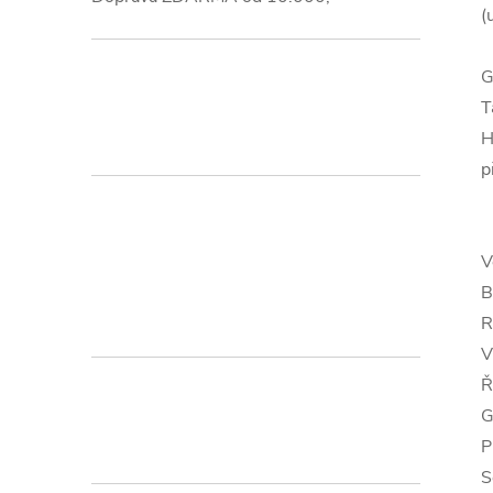
(
G
T
H
p
V
B
R
V
Ř
G
P
S