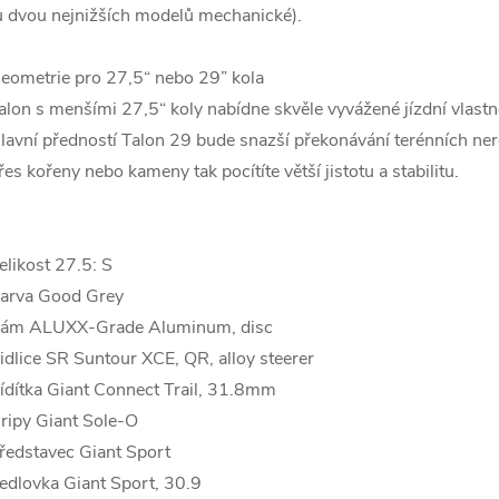
u dvou nejnižších modelů mechanické).
eometrie pro 27,5“ nebo 29” kola
alon s menšími 27,5“ koly nabídne skvěle vyvážené jízdní vlastn
lavní předností Talon 29 bude snazší překonávání terénních nero
řes kořeny nebo kameny tak pocítíte větší jistotu a stabilitu.
elikost 27.5: S
arva Good Grey
ám ALUXX-Grade Aluminum, disc
idlice SR Suntour XCE, QR, alloy steerer
ídítka Giant Connect Trail, 31.8mm
ripy Giant Sole-O
ředstavec Giant Sport
edlovka Giant Sport, 30.9