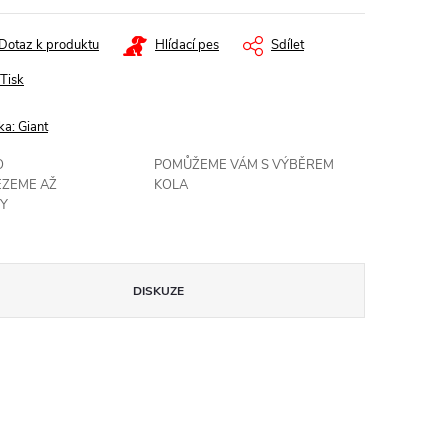
Dotaz k produktu
Hlídací pes
Sdílet
Tisk
ka:
Giant
O
POMŮŽEME VÁM S VÝBĚREM
EZEME AŽ
KOLA
Y
DISKUZE