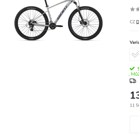
CZ
D
Vari
S
1
11 5
Měr
cena