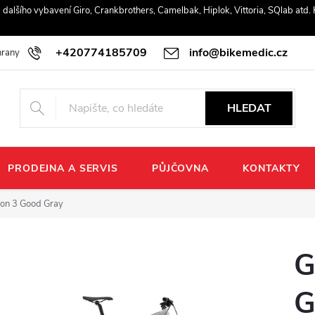
r a dalšího vybavení Giro, Crankbrothers, Camelbak, Hiplok, Vittoria, SQlab atd
+420774185709
info@bikemedic.cz
rany osobních údajů
HLEDAT
PRODEJNA A SERVIS
PŮJČOVNA
KONTAKTY
lon 3 Good Gray
G
G