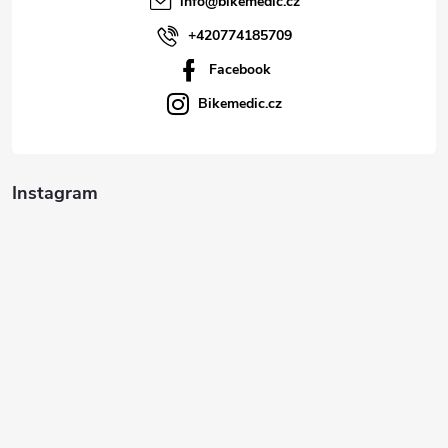
info
@
bikemedic.cz
+420774185709
Facebook
Bikemedic.cz
Instagram