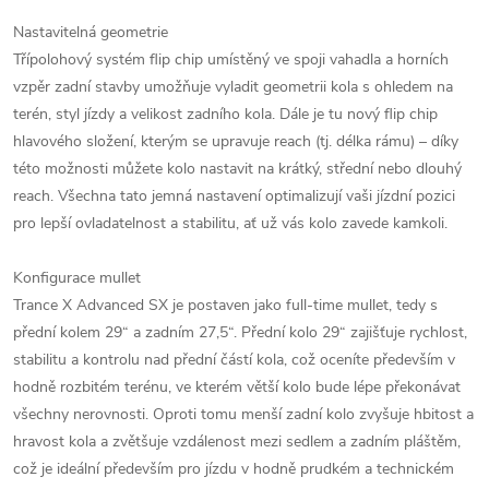
Nastavitelná geometrie
Třípolohový systém flip chip umístěný ve spoji vahadla a horních
vzpěr zadní stavby umožňuje vyladit geometrii kola s ohledem na
terén, styl jízdy a velikost zadního kola. Dále je tu nový flip chip
hlavového složení, kterým se upravuje reach (tj. délka rámu) – díky
této možnosti můžete kolo nastavit na krátký, střední nebo dlouhý
reach. Všechna tato jemná nastavení optimalizují vaši jízdní pozici
pro lepší ovladatelnost a stabilitu, ať už vás kolo zavede kamkoli.
Konfigurace mullet
Trance X Advanced SX je postaven jako full-time mullet, tedy s
přední kolem 29“ a zadním 27,5“. Přední kolo 29“ zajišťuje rychlost,
stabilitu a kontrolu nad přední částí kola, což oceníte především v
hodně rozbitém terénu, ve kterém větší kolo bude lépe překonávat
všechny nerovnosti. Oproti tomu menší zadní kolo zvyšuje hbitost a
hravost kola a zvětšuje vzdálenost mezi sedlem a zadním pláštěm,
což je ideální především pro jízdu v hodně prudkém a technickém