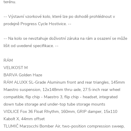
terénu.
-- Výstavní vzorkové kolo, které lze po dohodě prohlédnout v
prodejně Progress Cycle Hostivice. --
-- Na kolo se nevztahuje doživotní záruka na rám a osazení se může
lišit od uvedené specifikace. --
RÁM
VELIKOST M
BARVA Golden Haze
RÁM ALUXX SL-Grade Aluminum front and rear triangles, 145mm
Maestro suspension, 12x148mm thru-axle, 27.5-inch rear wheel
compatible, flip chip - Maestro 3, flip chip - headset, integrated
down tube storage and under-top tube storage mounts
VIDLICE Fox 36 Float Rhythm, 160mm, GRIP damper, 15x110
Kabolt X, 44mm offset
TLUMIČ Marzocchi Bomber Air, two-position compression sweep,