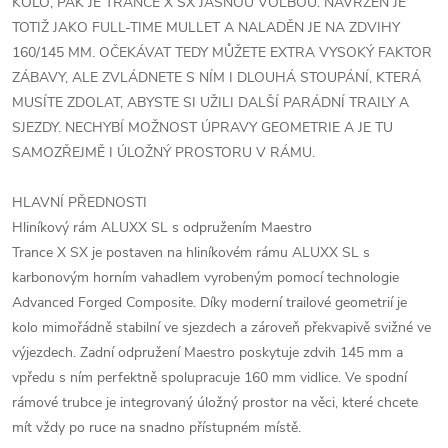
KOLO, PAK JE TRANCE X SX JASNOU VOLBOU. NAVRŽEN JE
TOTIŽ JAKO FULL-TIME MULLET A NALADĚN JE NA ZDVIHY
160/145 MM. OČEKÁVAT TEDY MŮŽETE EXTRA VYSOKÝ FAKTOR
ZÁBAVY, ALE ZVLÁDNETE S NÍM I DLOUHÁ STOUPÁNÍ, KTERÁ
MUSÍTE ZDOLAT, ABYSTE SI UŽILI DALŠÍ PARÁDNÍ TRAILY A
SJEZDY. NECHYBÍ MOŽNOST ÚPRAVY GEOMETRIE A JE TU
SAMOZŘEJMĚ I ÚLOŽNÝ PROSTORU V RÁMU.
HLAVNÍ PŘEDNOSTI
Hliníkový rám ALUXX SL s odpružením Maestro
Trance X SX je postaven na hliníkovém rámu ALUXX SL s
karbonovým horním vahadlem vyrobeným pomocí technologie
Advanced Forged Composite. Díky moderní trailové geometrií je
kolo mimořádně stabilní ve sjezdech a zároveň překvapivě svižné ve
výjezdech. Zadní odpružení Maestro poskytuje zdvih 145 mm a
vpředu s ním perfektně spolupracuje 160 mm vidlice. Ve spodní
rámové trubce je integrovaný úložný prostor na věci, které chcete
mít vždy po ruce na snadno přístupném místě.