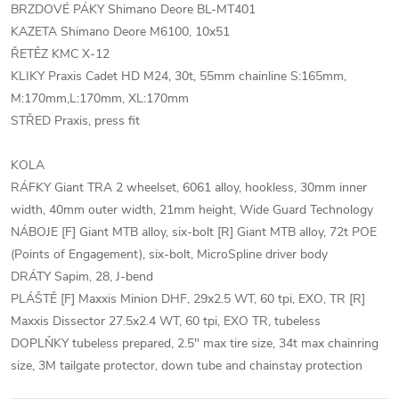
BRZDOVÉ PÁKY Shimano Deore BL-MT401
KAZETA Shimano Deore M6100, 10x51
ŘETĚZ KMC X-12
KLIKY Praxis Cadet HD M24, 30t, 55mm chainline S:165mm,
M:170mm,L:170mm, XL:170mm
STŘED Praxis, press fit
KOLA
RÁFKY Giant TRA 2 wheelset, 6061 alloy, hookless, 30mm inner
width, 40mm outer width, 21mm height, Wide Guard Technology
NÁBOJE [F] Giant MTB alloy, six-bolt [R] Giant MTB alloy, 72t POE
(Points of Engagement), six-bolt, MicroSpline driver body
DRÁTY Sapim, 28, J-bend
PLÁŠTĚ [F] Maxxis Minion DHF, 29x2.5 WT, 60 tpi, EXO, TR [R]
Maxxis Dissector 27.5x2.4 WT, 60 tpi, EXO TR, tubeless
DOPLŇKY tubeless prepared, 2.5" max tire size, 34t max chainring
size, 3M tailgate protector, down tube and chainstay protection