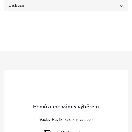
Diskuse
Z
á
p
a
t
Václav Pavlík
í