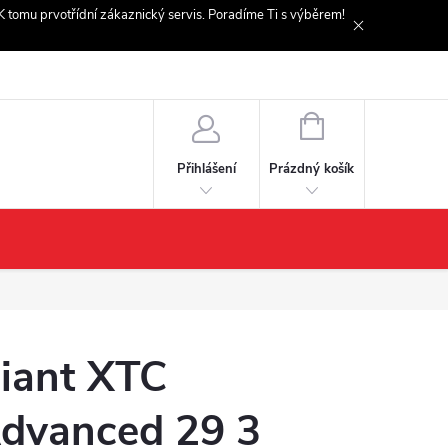
. K tomu prvotřídní zákaznický servis. Poradíme Ti s výběrem!
NÁKUPNÍ
KOŠÍK
Prázdný košík
Přihlášení
iant XTC
dvanced 29 3