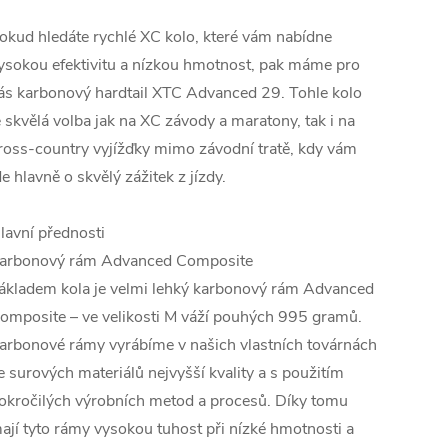
okud hledáte rychlé XC kolo, které vám nabídne
ysokou efektivitu a nízkou hmotnost, pak máme pro
ás karbonový hardtail XTC Advanced 29. Tohle kolo
e skvělá volba jak na XC závody a maratony, tak i na
ross-country vyjížďky mimo závodní tratě, kdy vám
de hlavně o skvělý zážitek z jízdy.
lavní přednosti
arbonový rám Advanced Composite
ákladem kola je velmi lehký karbonový rám Advanced
omposite – ve velikosti M váží pouhých 995 gramů.
arbonové rámy vyrábíme v našich vlastních továrnách
e surových materiálů nejvyšší kvality a s použitím
okročilých výrobních metod a procesů. Díky tomu
ají tyto rámy vysokou tuhost při nízké hmotnosti a