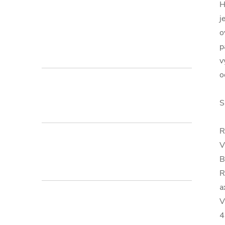
H
j
o
p
v
o
S
V
B
R
a
V
4