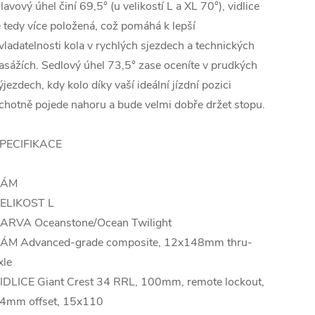
lavový úhel činí 69,5° (u velikostí L a XL 70°), vidlice
e tedy více položená, což pomáhá k lepší
vladatelnosti kola v rychlých sjezdech a technických
asážích. Sedlový úhel 73,5° zase oceníte v prudkých
ýjezdech, kdy kolo díky vaší ideální jízdní pozici
chotně pojede nahoru a bude velmi dobře držet stopu.
PECIFIKACE
RÁM
ELIKOST L
ARVA Oceanstone/Ocean Twilight
ÁM Advanced-grade composite, 12x148mm thru-
xle
IDLICE Giant Crest 34 RRL, 100mm, remote lockout,
4mm offset, 15x110