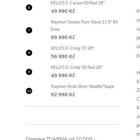
KELLYS E-Carson 50 Red 28"
49 990 Kč
P
v
Raymon Tavano Pure Wave 27.5" 8S
v
Essa
89 990 Kč
j
c
KELLYS E-Cristy 70 28"
j
56 990 Kč
KELLYS E-Cristy 50 Red 28"
H
49 990 Kč
K
Raymon Airok Silver Stealth/Taupe
Z
92 990 Kč
C
K
z
p
m
Doprava ZDARMA od 10.000,-