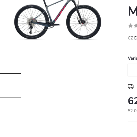
M
CZ
D
Vari
6
52 0
Měr
cena