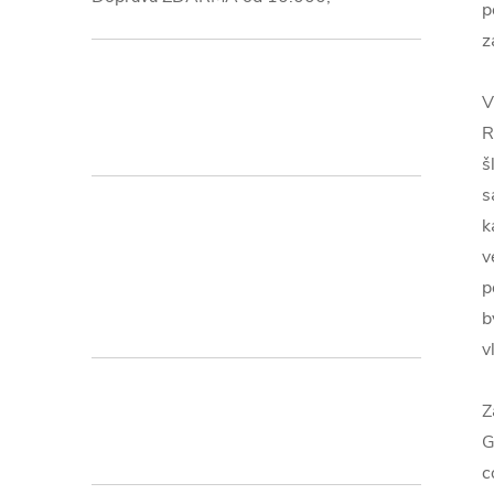
p
z
V
R
š
s
k
v
p
b
v
Z
G
c