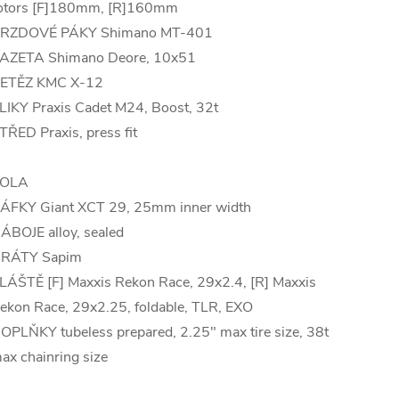
otors [F]180mm, [R]160mm
RZDOVÉ PÁKY Shimano MT-401
AZETA Shimano Deore, 10x51
ETĚZ KMC X-12
LIKY Praxis Cadet M24, Boost, 32t
TŘED Praxis, press fit
OLA
ÁFKY Giant XCT 29, 25mm inner width
ÁBOJE alloy, sealed
RÁTY Sapim
LÁŠTĚ [F] Maxxis Rekon Race, 29x2.4, [R] Maxxis
ekon Race, 29x2.25, foldable, TLR, EXO
OPLŇKY tubeless prepared, 2.25" max tire size, 38t
ax chainring size