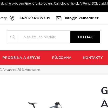
r a dalšího vybavení Giro, Crankbrothers, Camelbak, Hiplok, Vittoria, SQlab atd
+420774185709
info@bikemedic.cz
rany osobních údajů
HLEDAT
PRODEJNA A SERVIS
PŮJČOVNA
KONTAKTY
TC Advanced 29 3 Moonstone
G
A