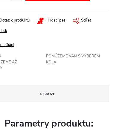
Dotaz k produktu
Hlídací pes
Sdílet
Tisk
ka:
Giant
O
POMŮŽEME VÁM S VÝBĚREM
EZEME AŽ
KOLA
Y
DISKUZE
Parametry produktu: