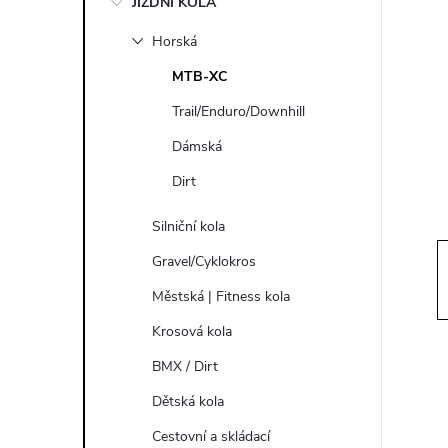
JÍZDNÍ KOLA
s
Horská
t
MTB-XC
r
Trail/Enduro/Downhill
Dámská
a
Dirt
n
Silniční kola
n
Gravel/Cyklokros
Městská | Fitness kola
í
Krosová kola
p
BMX / Dirt
Dětská kola
a
Cestovní a skládací