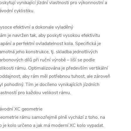
oskytují vynikající jízdní vlastnosti pro výkonnostní a
ávodní cyklistiku.
ysoce efektivní a dokonale vyladěný
ám je navržen tak, aby poskytl vysokou efektivitu
lapání a perfektní ovladatelnost kola. Specifická je
amotná jeho konstrukce, tj. skladba jednotlivých
arbonových dílů při ruční výrobě – liší se podle
elikosti rámu. Optimalizována je především vertikální
oddajnost, aby rám měl potřebnou tuhost, ale zároveň
yl pohodlný. Tím je docíleno vynikajících jízdních
lastností pro každou velikost rámu.
ávodní XC geometrie
eometrie rámu samozřejmě plně vychází z toho, na
o je kolo určeno a jak má moderní XC kolo vypadat.