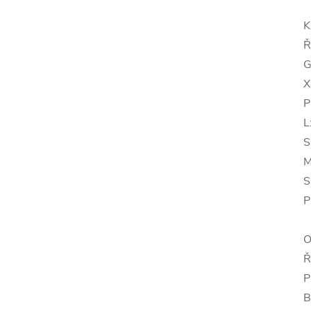
K
Ř
G
X
P
L
S
M
S
P
O
Ř
P
B