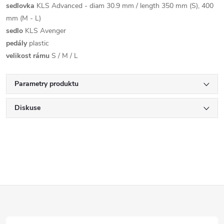
sedlovka
KLS Advanced - diam 30.9 mm / length 350 mm (S), 400
mm (M - L)
sedlo
KLS Avenger
pedály
plastic
velikost rámu
S / M / L
Parametry produktu
Diskuse
Z
á