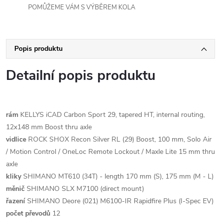
POMŮŽEME VÁM S VÝBĚREM KOLA
Popis produktu
Detailní popis produktu
rám
KELLYS iCAD Carbon Sport 29, tapered HT, internal routing,
12x148 mm Boost thru axle
vidlice
ROCK SHOX Recon Silver RL (29) Boost, 100 mm, Solo Air
/ Motion Control / OneLoc Remote Lockout / Maxle Lite 15 mm thru
axle
kliky
SHIMANO MT610 (34T) - length 170 mm (S), 175 mm (M - L)
měnič
SHIMANO SLX M7100 (direct mount)
řazení
SHIMANO Deore (021) M6100-IR Rapidfire Plus (I-Spec EV)
počet převodů
12