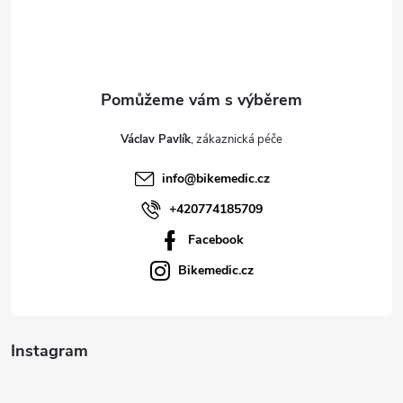
p
a
t
Václav Pavlík
í
info
@
bikemedic.cz
+420774185709
Facebook
Bikemedic.cz
Instagram