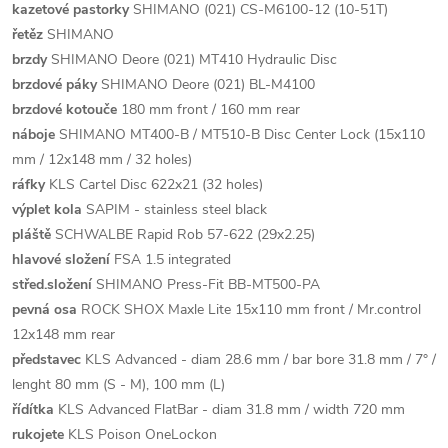
kazetové pastorky
SHIMANO (021) CS-M6100-12 (10-51T)
řetěz
SHIMANO
brzdy
SHIMANO Deore (021) MT410 Hydraulic Disc
brzdové páky
SHIMANO Deore (021) BL-M4100
brzdové kotouče
180 mm front / 160 mm rear
náboje
SHIMANO MT400-B / MT510-B Disc Center Lock (15x110
mm / 12x148 mm / 32 holes)
ráfky
KLS Cartel Disc 622x21 (32 holes)
výplet kola
SAPIM - stainless steel black
pláště
SCHWALBE Rapid Rob 57-622 (29x2.25)
hlavové složení
FSA 1.5 integrated
střed.složení
SHIMANO Press-Fit BB-MT500-PA
pevná osa
ROCK SHOX Maxle Lite 15x110 mm front / Mr.control
12x148 mm rear
představec
KLS Advanced - diam 28.6 mm / bar bore 31.8 mm / 7° /
lenght 80 mm (S - M), 100 mm (L)
řídítka
KLS Advanced FlatBar - diam 31.8 mm / width 720 mm
rukojete
KLS Poison OneLockon