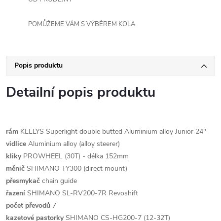
POMŮŽEME VÁM S VÝBĚREM KOLA
Popis produktu
Detailní popis produktu
rám
KELLYS Superlight double butted Aluminium alloy Junior 24"
vidlice
Aluminium alloy (alloy steerer)
kliky
PROWHEEL (30T) - délka 152mm
měnič
SHIMANO TY300 (direct mount)
přesmykač
chain guide
řazení
SHIMANO SL-RV200-7R Revoshift
počet převodů
7
kazetové pastorky
SHIMANO CS-HG200-7 (12-32T)