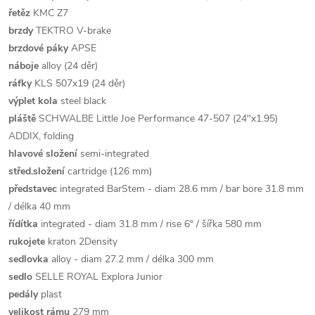
řetěz
KMC Z7
brzdy
TEKTRO V-brake
brzdové páky
APSE
náboje
alloy (24 děr)
ráfky
KLS 507x19 (24 děr)
výplet kola
steel black
pláště
SCHWALBE Little Joe Performance 47-507 (24"x1.95)
ADDIX, folding
hlavové složení
semi-integrated
střed.složení
cartridge (126 mm)
představec
integrated BarStem - diam 28.6 mm / bar bore 31.8 mm
/ délka 40 mm
řídítka
integrated - diam 31.8 mm / rise 6° / šířka 580 mm
rukojete
kraton 2Density
sedlovka
alloy - diam 27.2 mm / délka 300 mm
sedlo
SELLE ROYAL Explora Junior
pedály
plast
velikost rámu
279 mm