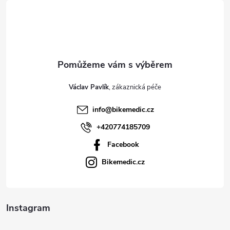
á
p
a
t
Václav Pavlík
í
info
@
bikemedic.cz
+420774185709
Facebook
Bikemedic.cz
Instagram