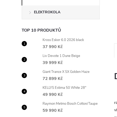
n
ELEKTROKOLA
e
l
TOP 10 PRODUKTŮ
Kross Esker 6.0 2026 black
37 990 Kč
Liv Devote 1 Dune Beige
39 999 Kč
Giant Trance X SX Golden Haze
72 899 Kč
KELLYS Estima 50 White 28"
49 990 Kč
r
Raymon Metmo Bosch Cotton/Taupe
v
59 990 Kč