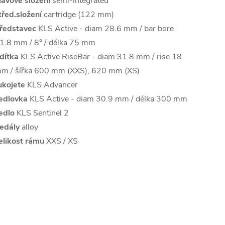
lavové složení
semi-integrated
třed.složení
cartridge (122 mm)
ředstavec
KLS Active - diam 28.6 mm / bar bore
1.8 mm / 8° / délka 75 mm
ídítka
KLS Active RiseBar - diam 31.8 mm / rise 18
m / šířka 600 mm (XXS), 620 mm (XS)
ukojete
KLS Advancer
edlovka
KLS Active - diam 30.9 mm / délka 300 mm
edlo
KLS Sentinel 2
edály
alloy
elikost rámu
XXS / XS