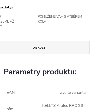
ka:
Kellys
O
POMŮŽEME VÁM S VÝBĚREM
EZEME AŽ
KOLA
Y
DISKUZE
Parametry produktu:
EAN
:
Zvolte variantu
KELLYS Alutec RRC 26 -
rám
: