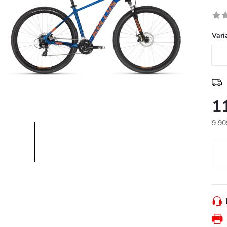
Vari
1
9 90
Měr
cena