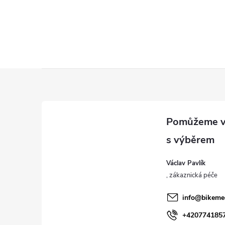
Z
á
p
a
Václav Pavlík
t
í
info
@
bikeme
+420774185