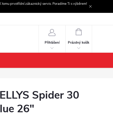
. K tomu prvotřídní zákaznický servis. Poradíme Ti s výběrem!
NÁKUPNÍ
KOŠÍK
Prázdný košík
Přihlášení
ELLYS Spider 30
lue 26"