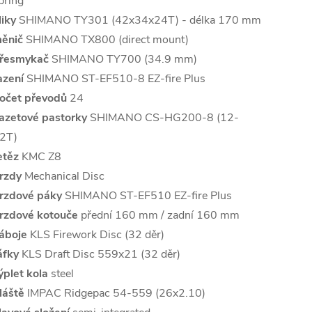
pring
liky
SHIMANO TY301 (42x34x24T) - délka 170 mm
ěnič
SHIMANO TX800 (direct mount)
řesmykač
SHIMANO TY700 (34.9 mm)
azení
SHIMANO ST-EF510-8 EZ-fire Plus
očet převodů
24
azetové pastorky
SHIMANO CS-HG200-8 (12-
2T)
etěz
KMC Z8
rzdy
Mechanical Disc
rzdové páky
SHIMANO ST-EF510 EZ-fire Plus
rzdové kotouče
přední 160 mm / zadní 160 mm
áboje
KLS Firework Disc (32 děr)
áfky
KLS Draft Disc 559x21 (32 děr)
ýplet kola
steel
láště
IMPAC Ridgepac 54-559 (26x2.10)