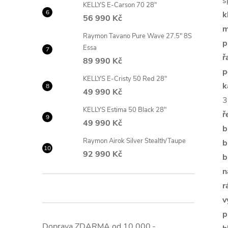
s
KELLYS E-Carson 70 28"
k
56 990 Kč
m
Raymon Tavano Pure Wave 27.5" 8S
p
Essa
ř
89 990 Kč
p
KELLYS E-Cristy 50 Red 28"
k
49 990 Kč
3
KELLYS Estima 50 Black 28"
ř
49 990 Kč
b
Raymon Airok Silver Stealth/Taupe
b
92 990 Kč
b
n
r
v
p
Doprava ZDARMA od 10.000,-