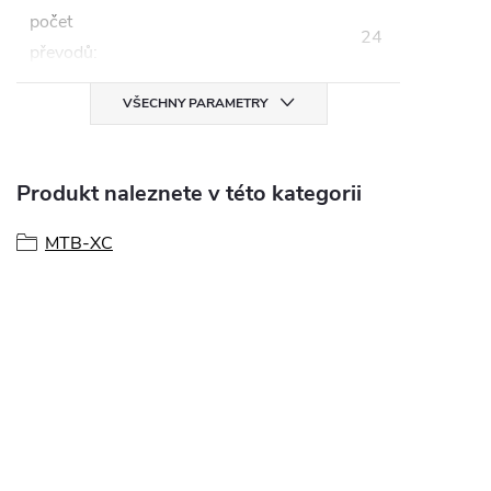
počet
24
převodů
:
VŠECHNY PARAMETRY
Produkt naleznete v této kategorii
MTB-XC