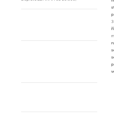
h
s
p
3
ř
m
r
s
s
p
v