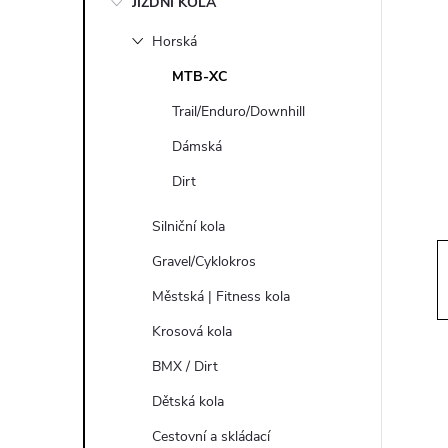
JÍZDNÍ KOLA
s
Horská
t
MTB-XC
r
Trail/Enduro/Downhill
Dámská
a
Dirt
n
Silniční kola
n
Gravel/Cyklokros
Městská | Fitness kola
í
Krosová kola
p
BMX / Dirt
Dětská kola
a
Cestovní a skládací