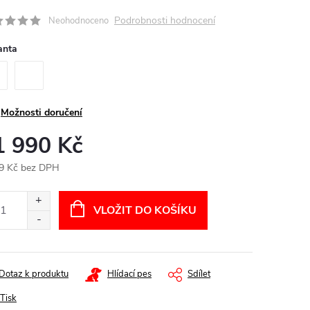
Podrobnosti hodnocení
Neohodnoceno
anta
Možnosti doručení
1 990 Kč
9 Kč bez DPH
ná
:
VLOŽIT DO KOŠÍKU
Dotaz k produktu
Hlídací pes
Sdílet
Tisk