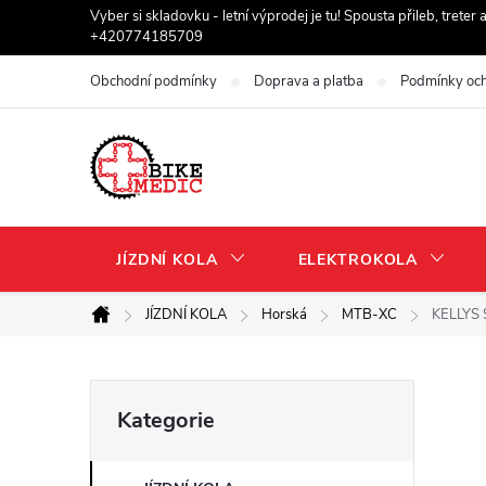
Přejít
Vyber si skladovku - letní výprodej je tu! Spousta přileb, trete
+420774185709
na
obsah
Obchodní podmínky
Doprava a platba
Podmínky och
JÍZDNÍ KOLA
ELEKTROKOLA
JÍZDNÍ KOLA
Horská
MTB-XC
KELLYS 
Domů
P
Přeskočit
Kategorie
kategorie
o