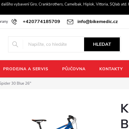
r a dalšího vybavení Giro, Crankbrothers, Camelbak, Hiplok, Vittoria, SQlab atd
+420774185709
info@bikemedic.cz
rany osobních údajů
HLEDAT
PRODEJNA A SERVIS
PŮJČOVNA
KONTAKTY
Spider 30 Blue 26"
K
B