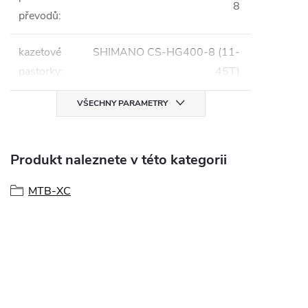
8
převodů
:
kazetové
SHIMANO CS-HG400-8 (11-
pastorky
:
45T)
VŠECHNY PARAMETRY
Produkt naleznete v této kategorii
MTB-XC