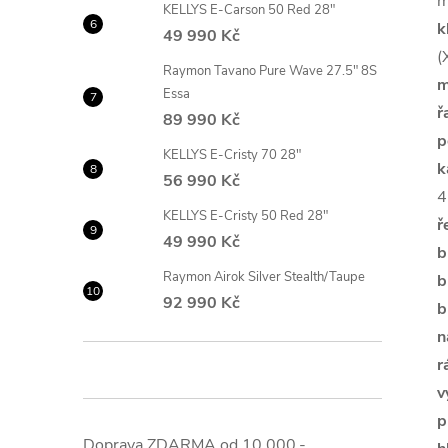
m
KELLYS E-Carson 50 Red 28"
k
49 990 Kč
(
Raymon Tavano Pure Wave 27.5" 8S
m
Essa
ř
89 990 Kč
p
KELLYS E-Cristy 70 28"
k
56 990 Kč
4
KELLYS E-Cristy 50 Red 28"
ř
49 990 Kč
b
Raymon Airok Silver Stealth/Taupe
b
92 990 Kč
b
n
r
v
p
Doprava ZDARMA od 10.000,-