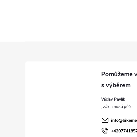
Z
á
p
a
Václav Pavlík
t
í
info
@
bikeme
+420774185