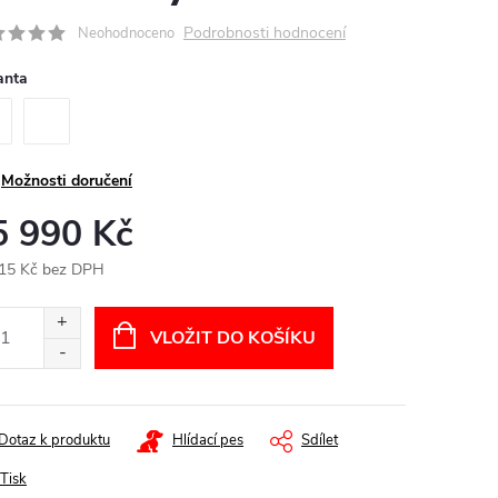
Podrobnosti hodnocení
Neohodnoceno
anta
Možnosti doručení
5 990 Kč
15 Kč bez DPH
ná
:
VLOŽIT DO KOŠÍKU
Dotaz k produktu
Hlídací pes
Sdílet
Tisk