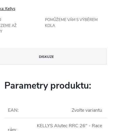
ka:
Kellys
O
POMŮŽEME VÁM S VÝBĚREM
EZEME AŽ
KOLA
Y
DISKUZE
Parametry produktu:
EAN
:
Zvolte variantu
KELLYS Alutec RRC 26" - Race
rám
: