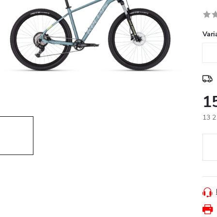
Vari
1
13 2
Měr
cena