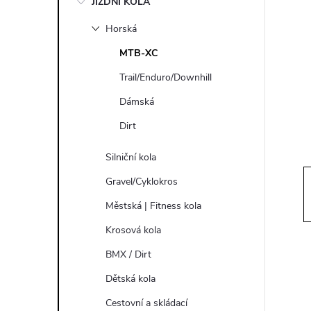
JÍZDNÍ KOLA
s
Horská
t
MTB-XC
r
Trail/Enduro/Downhill
Dámská
a
Dirt
n
Silniční kola
n
Gravel/Cyklokros
Městská | Fitness kola
í
Krosová kola
p
BMX / Dirt
Dětská kola
a
Cestovní a skládací