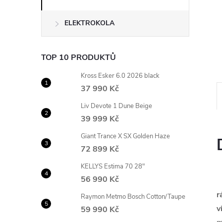
n
ELEKTROKOLA
e
l
TOP 10 PRODUKTŮ
Kross Esker 6.0 2026 black
37 990 Kč
Liv Devote 1 Dune Beige
39 999 Kč
Giant Trance X SX Golden Haze
72 899 Kč
KELLYS Estima 70 28"
56 990 Kč
r
Raymon Metmo Bosch Cotton/Taupe
v
59 990 Kč