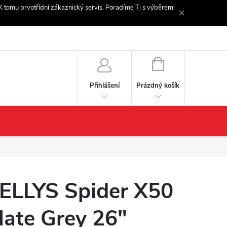
. K tomu prvotřídní zákaznický servis. Poradíme Ti s výběrem!
NÁKUPNÍ
KOŠÍK
Prázdný košík
Přihlášení
ELLYS Spider X50
late Grey 26"