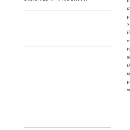
h
s
p
3
ř
m
r
s
(
s
p
v