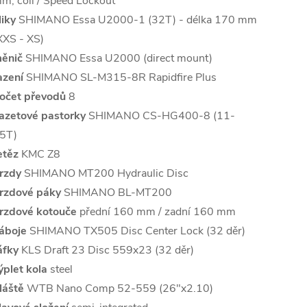
m, coil / Speed Lockout
liky
SHIMANO Essa U2000-1 (32T) - délka 170 mm
XXS - XS)
ěnič
SHIMANO Essa U2000 (direct mount)
azení
SHIMANO SL-M315-8R Rapidfire Plus
očet převodů
8
azetové pastorky
SHIMANO CS-HG400-8 (11-
5T)
etěz
KMC Z8
rzdy
SHIMANO MT200 Hydraulic Disc
rzdové páky
SHIMANO BL-MT200
rzdové kotouče
přední 160 mm / zadní 160 mm
áboje
SHIMANO TX505 Disc Center Lock (32 děr)
áfky
KLS Draft 23 Disc 559x23 (32 děr)
ýplet kola
steel
láště
WTB Nano Comp 52-559 (26"x2.10)