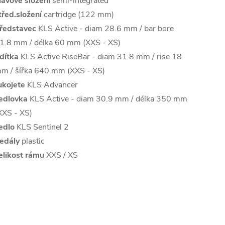
lavové složení
semi-integrated
třed.složení
cartridge (122 mm)
ředstavec
KLS Active - diam 28.6 mm / bar bore
1.8 mm / délka 60 mm (XXS - XS)
ídítka
KLS Active RiseBar - diam 31.8 mm / rise 18
m / šířka 640 mm (XXS - XS)
ukojete
KLS Advancer
edlovka
KLS Active - diam 30.9 mm / délka 350 mm
XXS - XS)
edlo
KLS Sentinel 2
edály
plastic
elikost rámu
XXS / XS