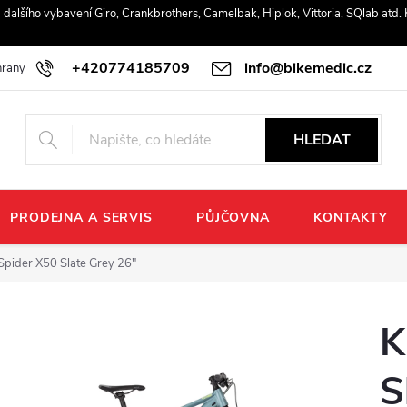
r a dalšího vybavení Giro, Crankbrothers, Camelbak, Hiplok, Vittoria, SQlab atd
+420774185709
info@bikemedic.cz
rany osobních údajů
HLEDAT
PRODEJNA A SERVIS
PŮJČOVNA
KONTAKTY
pider X50 Slate Grey 26"
K
S