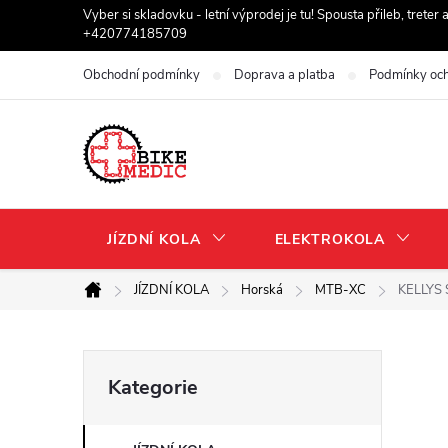
Přejít
Vyber si skladovku - letní výprodej je tu! Spousta přileb, trete
+420774185709
na
obsah
Obchodní podmínky
Doprava a platba
Podmínky och
JÍZDNÍ KOLA
ELEKTROKOLA
JÍZDNÍ KOLA
Horská
MTB-XC
KELLYS S
Domů
P
Přeskočit
Kategorie
kategorie
o