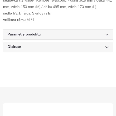
sedlovka
KS Rage-i Remote Telescopic - diam 30.9 mm / délka 442
mm, zdvih 150 mm (M) / délka 495 mm, zdvih 170 mm (L)
sedlo
fi’zi:k Taiga, S-alloy rails
velikost rámu
M / L
Parametry produktu
Diskuse
Z
á