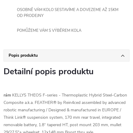
OSOBNĚ VÁM KOLO SESTAVÍME A DOVEZEME AŽ 15KM
OD PRODEJNY
POMŮŽEME VÁM S VÝBĚREM KOLA
Popis produktu
Detailní popis produktu
rám
KELLYS THEOS F-series - Thermoplastic Hybrid Steel-Carbon
Composite a.k.a. FEATHER® by Rein4ced assembled by advanced
robotic manufacturing / Designed & manufactured in EUROPE /
Think Link® suspension system, 170 mm rear travel, integrated
removable battery, 1.8“ tapered HT, post mount 203 mm, mullet
29/27.5"+ wheelset, 12x148 mm Boost thru axle