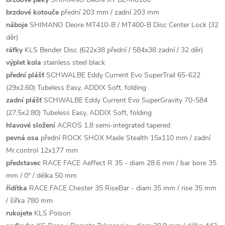
brzdové kotouče
přední 203 mm / zadní 203 mm
náboje
SHIMANO Deore MT410-B / MT400-B Disc Center Lock (32
děr)
ráfky
KLS Bender Disc (622x38 přední / 584x38 zadní / 32 děr)
výplet kola
stainless steel black
přední plášť
SCHWALBE Eddy Current Evo SuperTrail 65-622
(29x2.60) Tubeless Easy, ADDIX Soft, folding
zadní plášť
SCHWALBE Eddy Current Evo SuperGravity 70-584
(27.5x2.80) Tubeless Easy, ADDIX Soft, folding
hlavové složení
ACROS 1.8 semi-integrated tapered
pevná osa
přední ROCK SHOX Maxle Stealth 15x110 mm / zadní
Mr.control 12x177 mm
představec
RACE FACE Aeffect R 35 - diam 28.6 mm / bar bore 35
mm / 0° / délka 50 mm
řídítka
RACE FACE Chester 35 RiseBar - diam 35 mm / rise 35 mm
/ šířka 780 mm
rukojete
KLS Poison