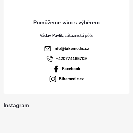
p
a
t
Václav Pavlík
í
info
@
bikemedic.cz
+420774185709
Facebook
Bikemedic.cz
Instagram