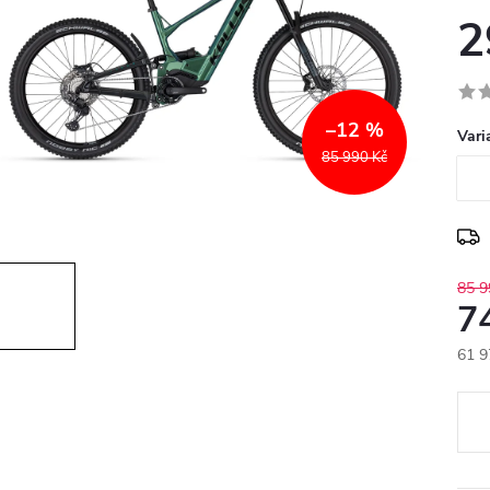
2
–12 %
Vari
85 990 Kč
85 9
7
61 9
Měr
cena