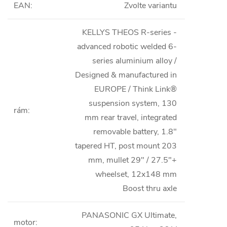
EAN
:
Zvolte variantu
KELLYS THEOS R-series -
advanced robotic welded 6-
series aluminium alloy /
Designed & manufactured in
EUROPE / Think Link®
suspension system, 130
rám
:
mm rear travel, integrated
removable battery, 1.8"
tapered HT, post mount 203
mm, mullet 29" / 27.5"+
wheelset, 12x148 mm
Boost thru axle
PANASONIC GX Ultimate,
motor
: