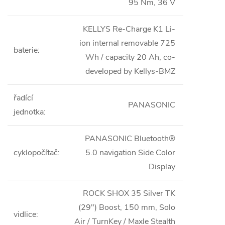
95 Nm, 36 V
KELLYS Re-Charge K1 Li-
ion internal removable 725
baterie
:
Wh / capacity 20 Ah, co-
developed by Kellys-BMZ
řadící
PANASONIC
jednotka
:
PANASONIC Bluetooth®
cyklopočítač
:
5.0 navigation Side Color
Display
ROCK SHOX 35 Silver TK
(29") Boost, 150 mm, Solo
vidlice
:
Air / TurnKey / Maxle Stealth