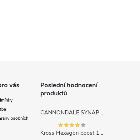
pro vás
Poslední hodnocení
produktů
dmínky
tba
CANNONDALE SYNAPSE CARBON 4
rany osobních
Kross Hexagon boost 1.0 500Wh 2023