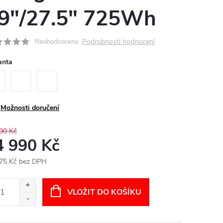
9"/27.5" 725Wh
Podrobnosti hodnocení
Neohodnoceno
anta
Možnosti doručení
90 Kč
4 990 Kč
75 Kč bez DPH
ná
:
VLOŽIT DO KOŠÍKU