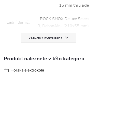
15 mm thru axle
ROCK SHOX Deluxe Select
zadní tlumič
:
R, DebonAir+ (210x55 mm)
VŠECHNY PARAMETRY
Produkt naleznete v této kategorii
Horská elektrokola