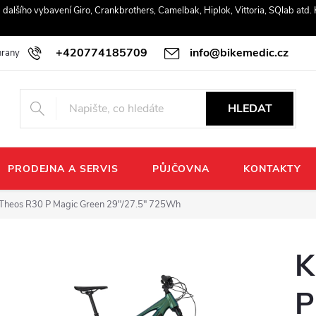
r a dalšího vybavení Giro, Crankbrothers, Camelbak, Hiplok, Vittoria, SQlab atd
+420774185709
info@bikemedic.cz
rany osobních údajů
HLEDAT
PRODEJNA A SERVIS
PŮJČOVNA
KONTAKTY
Theos R30 P Magic Green 29"/27.5" 725Wh
K
P