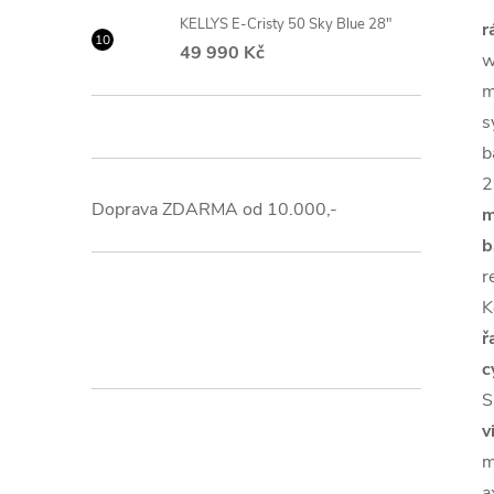
KELLYS E-Cristy 50 Sky Blue 28"
r
49 990 Kč
w
m
s
b
2
Doprava ZDARMA od 10.000,-
m
b
r
K
ř
c
S
v
m
a