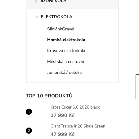
JÍZDNÍ KOLA
s
ELEKTROKOLA
t
Silniční/Gravel
r
Horská elektrokola
a
Krosová elektrokola
Městská a cestovní
n
Juniorská / dětská
n
TOP 10 PRODUKTŮ
í
Kross Esker 6.0 2026 black
p
37 990 Kč
Giant Trance Jr 26 Shale Green
a
47 999 Kč