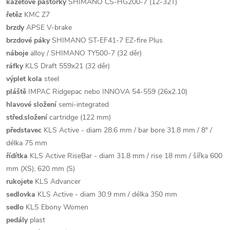
kazetové pastorky
SHIMANO CS-HG200-7 (12-32T)
řetěz
KMC Z7
brzdy
APSE V-brake
brzdové páky
SHIMANO ST-EF41-7 EZ-fire Plus
náboje
alloy / SHIMANO TY500-7 (32 děr)
ráfky
KLS Draft 559x21 (32 děr)
výplet kola
steel
pláště
IMPAC Ridgepac nebo INNOVA 54-559 (26x2.10)
hlavové složení
semi-integrated
střed.složení
cartridge (122 mm)
představec
KLS Active - diam 28.6 mm / bar bore 31.8 mm / 8° /
délka 75 mm
řídítka
KLS Active RiseBar - diam 31.8 mm / rise 18 mm / šířka 600
mm (XS), 620 mm (S)
rukojete
KLS Advancer
sedlovka
KLS Active - diam 30.9 mm / délka 350 mm
sedlo
KLS Ebony Women
pedály
plast