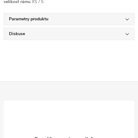
velikost rámu
XS / S
Parametry produktu
Diskuse
Z
á
p
a