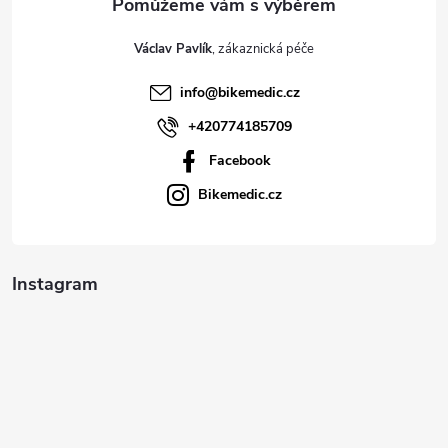
t
Václav Pavlík
í
info
@
bikemedic.cz
+420774185709
Facebook
Bikemedic.cz
Instagram