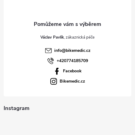
p
a
t
Václav Pavlík
í
info
@
bikemedic.cz
+420774185709
Facebook
Bikemedic.cz
Instagram