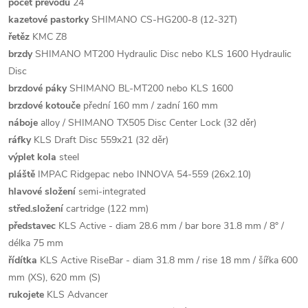
počet převodů
24
kazetové pastorky
SHIMANO CS-HG200-8 (12-32T)
řetěz
KMC Z8
brzdy
SHIMANO MT200 Hydraulic Disc nebo KLS 1600 Hydraulic
Disc
brzdové páky
SHIMANO BL-MT200 nebo KLS 1600
brzdové kotouče
přední 160 mm / zadní 160 mm
náboje
alloy / SHIMANO TX505 Disc Center Lock (32 děr)
ráfky
KLS Draft Disc 559x21 (32 děr)
výplet kola
steel
pláště
IMPAC Ridgepac nebo INNOVA 54-559 (26x2.10)
hlavové složení
semi-integrated
střed.složení
cartridge (122 mm)
představec
KLS Active - diam 28.6 mm / bar bore 31.8 mm / 8° /
délka 75 mm
řídítka
KLS Active RiseBar - diam 31.8 mm / rise 18 mm / šířka 600
mm (XS), 620 mm (S)
rukojete
KLS Advancer