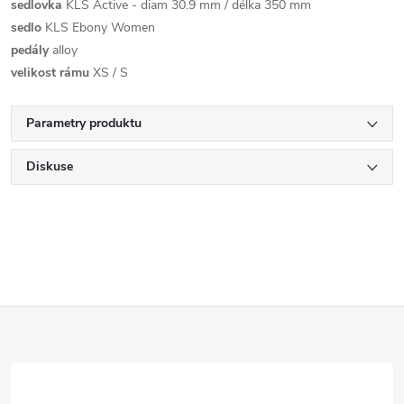
sedlovka
KLS Active - diam 30.9 mm / délka 350 mm
sedlo
KLS Ebony Women
pedály
alloy
velikost rámu
XS / S
Parametry produktu
Diskuse
Z
á