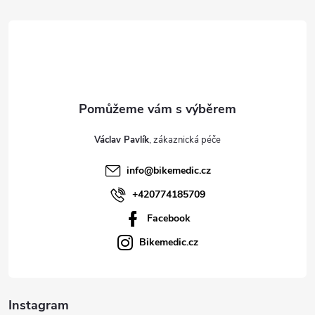
á
p
a
t
Václav Pavlík
í
info
@
bikemedic.cz
+420774185709
Facebook
Bikemedic.cz
Instagram