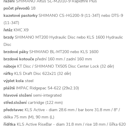
řazení
SHIMANO Altus SL-M2010-9 Rapidfire Plus
počet převodů
18
kazetové pastorky
SHIMANO CS-HG200-9 (11-34T) nebo DTS-9
(11-34T)
řetěz
KMC X9
brzdy
SHIMANO MT200 Hydraulic Disc nebo KLS 1600 Hydraulic
Disc
brzdové páky
SHIMANO BL-MT200 nebo KLS 1600
brzdové kotouče
přední 160 mm / zadní 160 mm
náboje
KT Disc / SHIMANO TX505 Disc Center Lock (32 děr)
ráfky
KLS Draft Disc 622x21 (32 děr)
výplet kola
steel
pláště
IMPAC Ridgepac 54-622 (29x2.10)
hlavové složení
semi-integrated
střed.složení
cartridge (122 mm)
představec
KLS Active - diam 28.6 mm / bar bore 31.8 mm / 8° /
délka 75 mm (M), 90 mm (L)
řídítka
KLS Active RiseBar - diam 31.8 mm / rise 18 mm / šířka 620