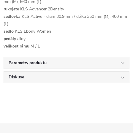
mm (M), 660 mm (L)
rukojete
KLS Advancer 2Density
sedlovka
KLS Active - diam 30.9 mm / délka 350 mm (M), 400 mm
(L)
sedlo
KLS Ebony Women
pedály
alloy
velikost rámu
M / L
Parametry produktu
Diskuse
Z