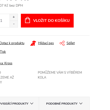
07 Kč bez DPH
ná
:
VLOŽIT DO KOŠÍKU
Dotaz k produktu
Hlídací pes
Sdílet
Tisk
ka:
Kross
O
POMŮŽEME VÁM S VÝBĚREM
EZEME AŽ
KOLA
Y
VISEJÍCÍ PRODUKTY
PODOBNÉ PRODUKTY