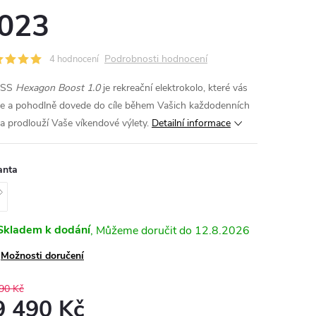
023
Podrobnosti hodnocení
4 hodnocení
OSS
Hexagon Boost 1.0
je rekreační elektrokolo, které vás
le a pohodlně dovede do cíle během Vašich každodenních
 a prodlouží Vaše víkendové výlety.
Detailní informace
anta
Skladem k dodání
12.8.2026
Možnosti doručení
90 Kč
9 490 Kč