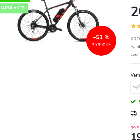
2
JARNÍ AKCE
–51 %
KR
39 990 Kč
rych
cest
Vari
39 9
1