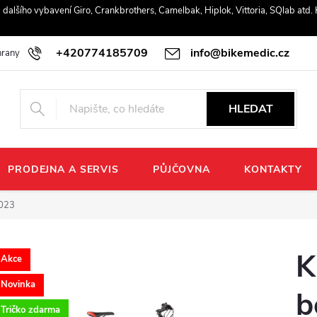
r a dalšího vybavení Giro, Crankbrothers, Camelbak, Hiplok, Vittoria, SQlab atd
+420774185709
info@bikemedic.cz
rany osobních údajů
HLEDAT
PRODEJNA A SERVIS
PŮJČOVNA
KONTAKTY
2023
K
Akce
Novinka
b
Tričko zdarma