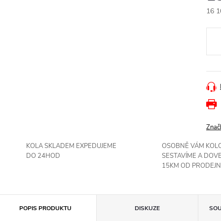
16 1
Měr
cena
Znač
KOLA SKLADEM EXPEDUJEME
OSOBNĚ VÁM KOL
DO 24HOD
SESTAVÍME A DOV
15KM OD PRODEJN
POPIS PRODUKTU
DISKUZE
SOU