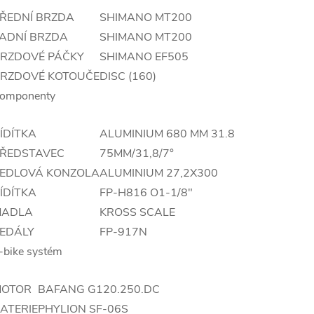
ŘEDNÍ BRZDA
SHIMANO MT200
ADNÍ BRZDA
SHIMANO MT200
RZDOVÉ PÁČKY
SHIMANO EF505
RZDOVÉ KOTOUČE
DISC (160)
omponenty
ÍDÍTKA
ALUMINIUM 680 MM 31.8
ŘEDSTAVEC
75MM/31,8/7°
EDLOVÁ KONZOLA
ALUMINIUM 27,2X300
ÍDÍTKA
FP-H816 O1-1/8"
MADLA
KROSS SCALE
EDÁLY
FP-917N
-bike systém
MOTOR
BAFANG G120.250.DC
ATERIE
PHYLION SF-06S