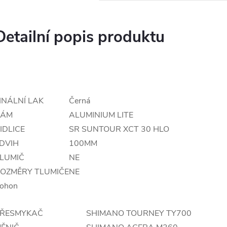
Detailní popis produktu
INÁLNÍ LAK
Černá
RÁM
ALUMINIUM LITE
IDLICE
SR SUNTOUR XCT 30 HLO
DVIH
100MM
LUMIČ
NE
OZMĚRY TLUMIČE
NE
ohon
ŘESMYKAČ
SHIMANO TOURNEY TY700