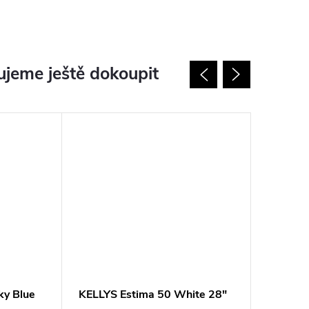
jeme ještě dokoupit
ky Blue
KELLYS Estima 50 White 28"
KELLYS 