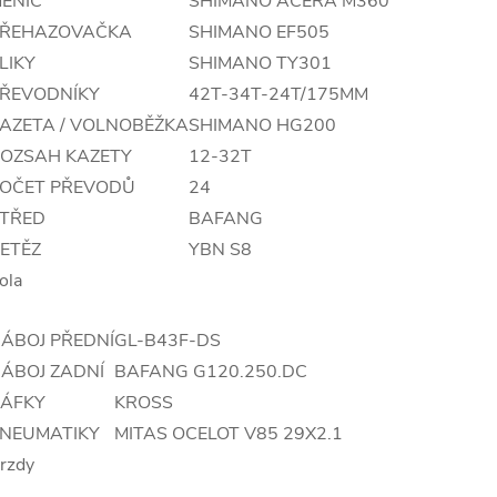
ĚNIČ
SHIMANO ACERA M360
ŘEHAZOVAČKA
SHIMANO EF505
LIKY
SHIMANO TY301
ŘEVODNÍKY
42T-34T-24T/175MM
AZETA / VOLNOBĚŽKA
SHIMANO HG200
OZSAH KAZETY
12-32T
OČET PŘEVODŮ
24
TŘED
BAFANG
ETĚZ
YBN S8
ola
ÁBOJ PŘEDNÍ
GL-B43F-DS
ÁBOJ ZADNÍ
BAFANG G120.250.DC
ÁFKY
KROSS
NEUMATIKY
MITAS OCELOT V85 29X2.1
rzdy