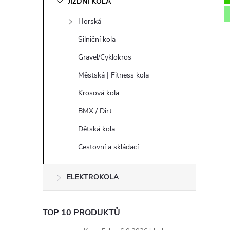
JÍZDNÍ KOLA
s
Horská
t
Silniční kola
r
Gravel/Cyklokros
Městská | Fitness kola
a
Krosová kola
n
BMX / Dirt
Dětská kola
n
Cestovní a skládací
í
ELEKTROKOLA
p
a
TOP 10 PRODUKTŮ