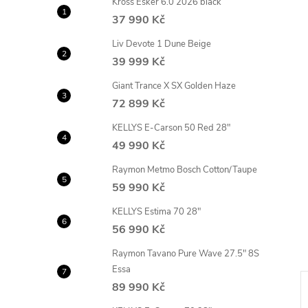
Kross Esker 6.0 2026 black
n
37 990 Kč
e
Liv Devote 1 Dune Beige
39 999 Kč
l
Giant Trance X SX Golden Haze
72 899 Kč
KELLYS E-Carson 50 Red 28"
49 990 Kč
Raymon Metmo Bosch Cotton/Taupe
59 990 Kč
KELLYS Estima 70 28"
56 990 Kč
Raymon Tavano Pure Wave 27.5" 8S
Essa
89 990 Kč