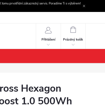
. K tomu prvotřídní zákaznický servis. Poradíme Ti s výběrem!
NÁKUPNÍ
KOŠÍK
Prázdný košík
Přihlášení
ross Hexagon
oost 1.0 500Wh