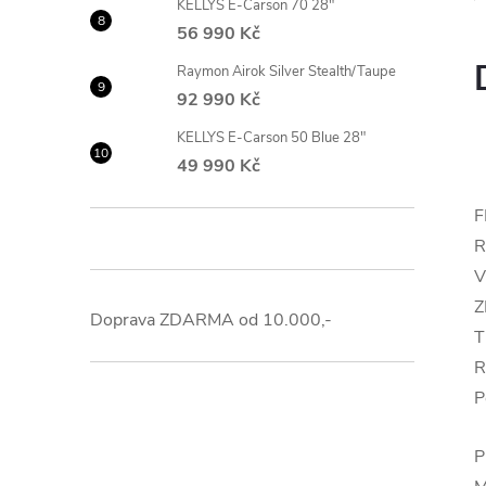
KELLYS E-Carson 70 28"
56 990 Kč
Raymon Airok Silver Stealth/Taupe
92 990 Kč
KELLYS E-Carson 50 Blue 28"
49 990 Kč
F
V
Z
Doprava ZDARMA od 10.000,-
T
R
P
P