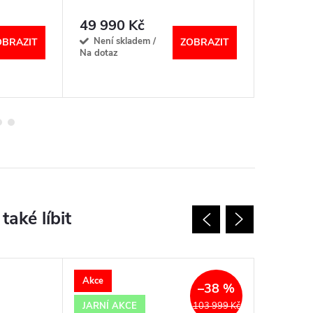
49 990 Kč
56 99
Není skladem /
Není s
OBRAZIT
ZOBRAZIT
Na dotaz
Na dotaz
Akce
Akce
–38 %
JARNÍ AKCE
JARNÍ A
103 999 Kč