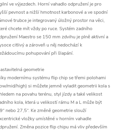
gilní ve výjezdech. Horní vahadlo odpružení je pro
yšší pevnost a nižší hmotnost karbonové a ve spodní
ámové trubce je integrovaný úložný prostor na věci,
teré chcete mít vždy po ruce. Systém zadního
dpružení Maestro se 150 mm zdvihu je plně aktivní a
ysoce citlivý a zároveň u něj nedochází k
ežádoucímu pohupování při šlapání.
astavitelná geometrie
íky modernímu systému flip chip se třemi polohami
low/mid/high) si můžete jemně vyladit geometrii kola s
hledem na povahu terénu, styl jízdy a také velikost
adního kola, která u velikostí rámu M a L může být
9“ nebo 27,5“. Ke změně geometrie slouží
xcentrické vložky umístěné v horním vahadle
dpružení. Změna pozice flip chipu má vliv především