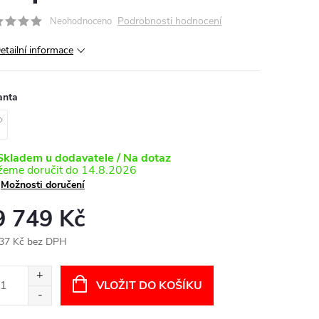
Podrobnosti hodnocení
Neohodnoceno
etailní informace
anta
kladem u dodavatele / Na dotaz
14.8.2026
Možnosti doručení
9 749 Kč
37 Kč bez DPH
ná
:
VLOŽIT DO KOŠÍKU