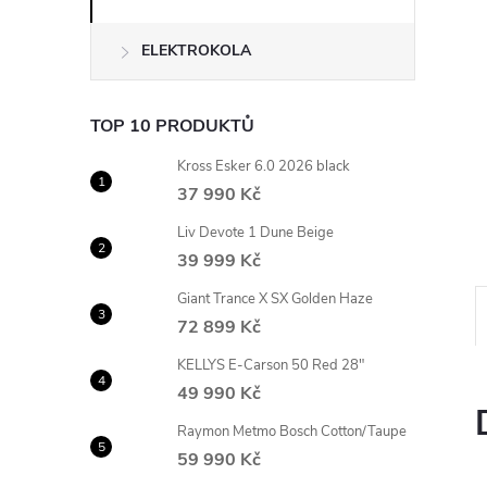
n
ELEKTROKOLA
e
l
TOP 10 PRODUKTŮ
Kross Esker 6.0 2026 black
37 990 Kč
Liv Devote 1 Dune Beige
39 999 Kč
Giant Trance X SX Golden Haze
72 899 Kč
KELLYS E-Carson 50 Red 28"
49 990 Kč
Raymon Metmo Bosch Cotton/Taupe
59 990 Kč