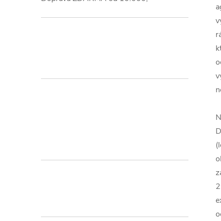
a
v
r
k
o
v
n
N
D
(
o
z
2
e
o