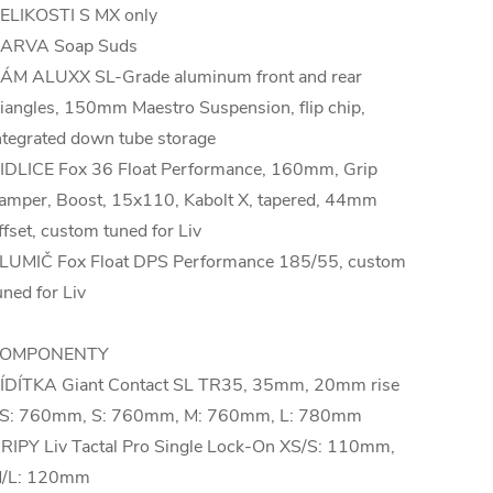
ELIKOSTI S MX only
ARVA Soap Suds
ÁM ALUXX SL-Grade aluminum front and rear
riangles, 150mm Maestro Suspension, flip chip,
ntegrated down tube storage
IDLICE Fox 36 Float Performance, 160mm, Grip
amper, Boost, 15x110, Kabolt X, tapered, 44mm
ffset, custom tuned for Liv
LUMIČ Fox Float DPS Performance 185/55, custom
uned for Liv
OMPONENTY
ÍDÍTKA Giant Contact SL TR35, 35mm, 20mm rise
S: 760mm, S: 760mm, M: 760mm, L: 780mm
RIPY Liv Tactal Pro Single Lock-On XS/S: 110mm,
/L: 120mm