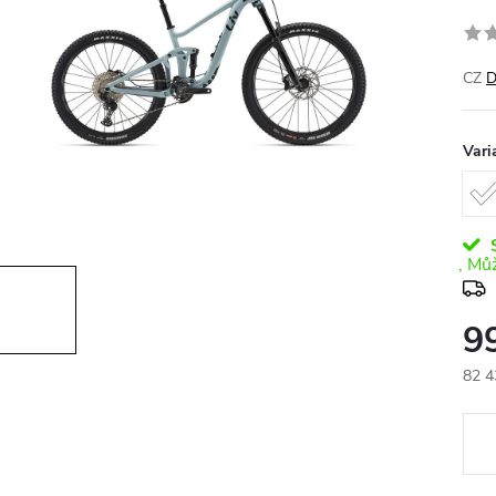
CZ
D
Vari
S
9
82 4
Měr
cena