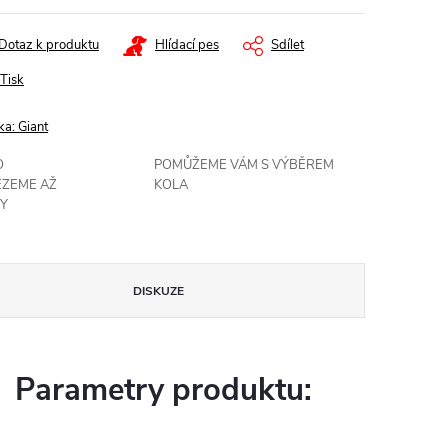
Dotaz k produktu
Hlídací pes
Sdílet
Tisk
ka:
Giant
O
POMŮŽEME VÁM S VÝBĚREM
EZEME AŽ
KOLA
Y
DISKUZE
Parametry produktu: