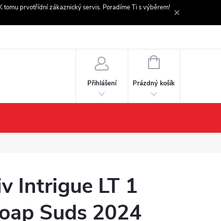
. K tomu prvotřídní zákaznický servis. Poradíme Ti s výběrem!
NÁKUPNÍ
KOŠÍK
Prázdný košík
Přihlášení
iv Intrigue LT 1
oap Suds 2024