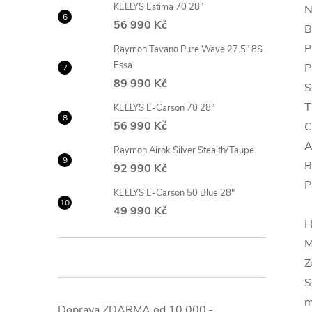
KELLYS Estima 70 28"
N
56 990 Kč
B
P
Raymon Tavano Pure Wave 27.5" 8S
Essa
P
89 990 Kč
S
T
KELLYS E-Carson 70 28"
56 990 Kč
C
A
Raymon Airok Silver Stealth/Taupe
B
92 990 Kč
P
KELLYS E-Carson 50 Blue 28"
49 990 Kč
H
M
Z
S
m
Doprava ZDARMA od 10.000,-