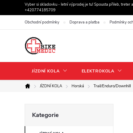
Přejít
Vyber si skladovku - letní výprodej je tu! Spousta přileb, trete
+420774185709
na
obsah
Obchodní podmínky
Doprava a platba
Podmínky och
JÍZDNÍ KOLA
ELEKTROKOLA
JÍZDNÍ KOLA
Horská
Trail/Enduro/Downhill
Domů
P
Přeskočit
Kategorie
kategorie
o