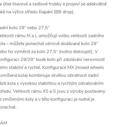
a úhel hlavové a sedlové trubky a projeví se adekvátně
aké na výšce středu šlapání (BB drop).
adní kolo 29“ nebo 27,5“
elikosti rámu M a L umožňují volbu velikosti zadního
ola – můžete ponechat sériově dodávané kolo 29“
ebo ho vyměnit za kolo 27,5“ (nutno dokoupit). V
onfiguraci 29/29“ bude kolo při zdolávání nerovností
elmi stabilní a rychlé. Konfigurace MX (mixed wheels
 smíšená kola) kombinuje skvělou obratnost zadní
ásti kola s vysokou stabilitou a rychlým odvalováním
předu. Velikosti rámu XS a S jsou z výroby postaveny
e smíšenými koly a v této konfiguraci je nutné je
onechat.
RÁM