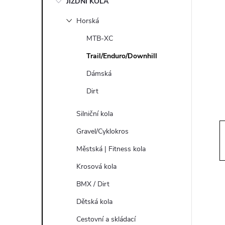
JÍZDNÍ KOLA
s
Horská
t
MTB-XC
r
Trail/Enduro/Downhill
Dámská
a
Dirt
n
Silniční kola
n
Gravel/Cyklokros
Městská | Fitness kola
í
Krosová kola
p
BMX / Dirt
Dětská kola
a
Cestovní a skládací