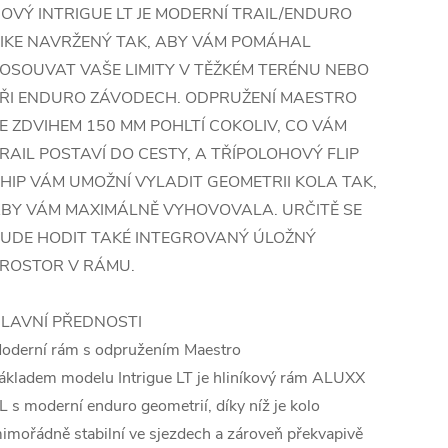
OVÝ INTRIGUE LT JE MODERNÍ TRAIL/ENDURO
IKE NAVRŽENÝ TAK, ABY VÁM POMÁHAL
OSOUVAT VAŠE LIMITY V TĚŽKÉM TERÉNU NEBO
ŘI ENDURO ZÁVODECH. ODPRUŽENÍ MAESTRO
E ZDVIHEM 150 MM POHLTÍ COKOLIV, CO VÁM
RAIL POSTAVÍ DO CESTY, A TŘÍPOLOHOVÝ FLIP
HIP VÁM UMOŽNÍ VYLADIT GEOMETRII KOLA TAK,
BY VÁM MAXIMÁLNĚ VYHOVOVALA. URČITĚ SE
UDE HODIT TAKÉ INTEGROVANÝ ÚLOŽNÝ
ROSTOR V RÁMU.
LAVNÍ PŘEDNOSTI
oderní rám s odpružením Maestro
ákladem modelu Intrigue LT je hliníkový rám ALUXX
L s moderní enduro geometrií, díky níž je kolo
imořádně stabilní ve sjezdech a zároveň překvapivě