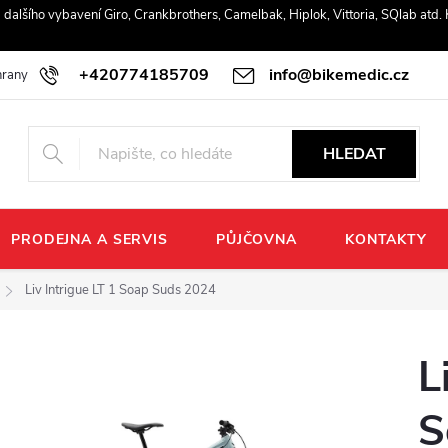
r a dalšího vybavení Giro, Crankbrothers, Camelbak, Hiplok, Vittoria, SQlab atd
+420774185709
info@bikemedic.cz
rany osobních údajů
HLEDAT
PRODEJNA A SERVIS
PŮJČOVNA
KONTAKTY
Liv Intrigue LT 1 Soap Suds 2024
L
S