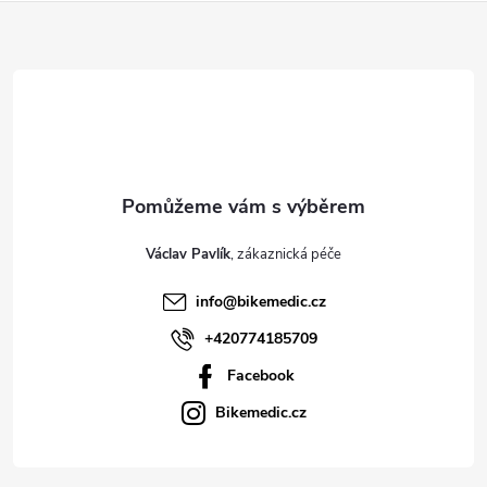
Z
á
p
a
t
Václav Pavlík
í
info
@
bikemedic.cz
+420774185709
Facebook
Bikemedic.cz