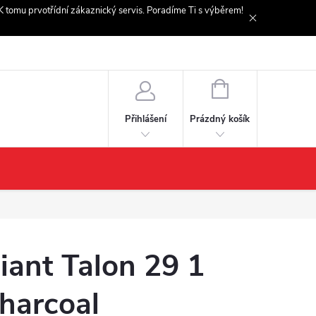
. K tomu prvotřídní zákaznický servis. Poradíme Ti s výběrem!
NÁKUPNÍ
KOŠÍK
Prázdný košík
Přihlášení
iant Talon 29 1
harcoal