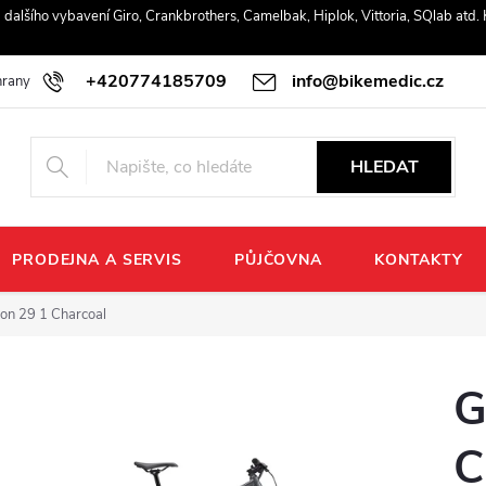
r a dalšího vybavení Giro, Crankbrothers, Camelbak, Hiplok, Vittoria, SQlab atd
+420774185709
info@bikemedic.cz
rany osobních údajů
HLEDAT
PRODEJNA A SERVIS
PŮJČOVNA
KONTAKTY
lon 29 1 Charcoal
G
C