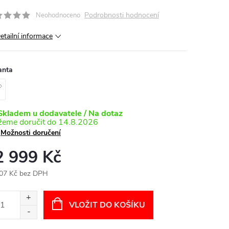
Podrobnosti hodnocení
Neohodnoceno
etailní informace
anta
kladem u dodavatele / Na dotaz
14.8.2026
Možnosti doručení
2 999 Kč
07 Kč bez DPH
ná
:
VLOŽIT DO KOŠÍKU