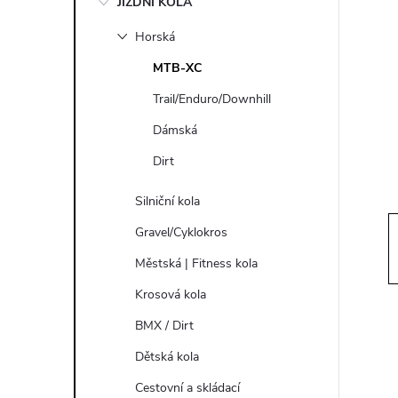
JÍZDNÍ KOLA
s
Horská
t
MTB-XC
r
Trail/Enduro/Downhill
Dámská
a
Dirt
n
Silniční kola
n
Gravel/Cyklokros
Městská | Fitness kola
í
Krosová kola
p
BMX / Dirt
Dětská kola
a
Cestovní a skládací