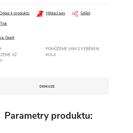
Dotaz k produktu
Hlídací pes
Sdílet
Tisk
ka:
Giant
O
POMŮŽEME VÁM S VÝBĚREM
EZEME AŽ
KOLA
Y
DISKUZE
Parametry produktu: