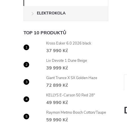
n
ELEKTROKOLA
e
l
TOP 10 PRODUKTŮ
Kross Esker 6.0 2026 black
37 990 Kč
Liv Devote 1 Dune Beige
39 999 Kč
Giant Trance X SX Golden Haze
72 899 Kč
KELLYS E-Carson 50 Red 28"
49 990 Kč
Raymon Metmo Bosch Cotton/Taupe
59 990 Kč