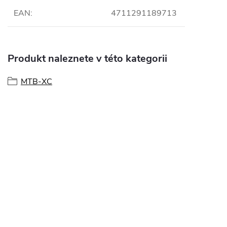
EAN
:
4711291189713
Produkt naleznete v této kategorii
MTB-XC