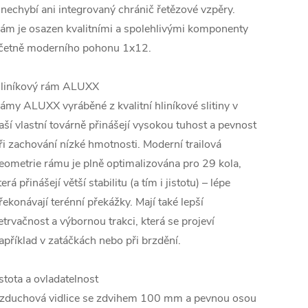
 nechybí ani integrovaný chránič řetězové vzpěry.
ám je osazen kvalitními a spolehlivými komponenty
četně moderního pohonu 1x12.
liníkový rám ALUXX
ámy ALUXX vyráběné z kvalitní hliníkové slitiny v
aší vlastní továrně přinášejí vysokou tuhost a pevnost
ři zachování nízké hmotnosti. Moderní trailová
eometrie rámu je plně optimalizována pro 29 kola,
terá přinášejí větší stabilitu (a tím i jistotu) – lépe
řekonávají terénní překážky. Mají také lepší
etrvačnost a výbornou trakci, která se projeví
apříklad v zatáčkách nebo při brzdění.
istota a ovladatelnost
zduchová vidlice se zdvihem 100 mm a pevnou osou