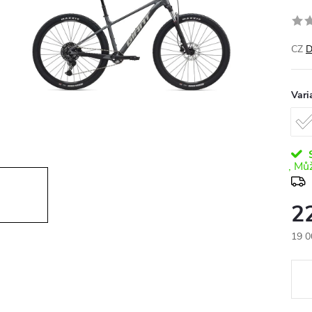
CZ
D
Vari
S
2
19 0
Měr
cena