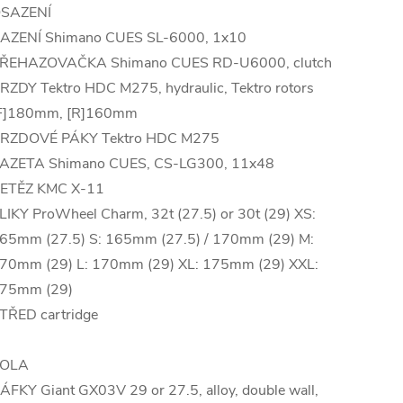
SAZENÍ
AZENÍ Shimano CUES SL-6000, 1x10
ŘEHAZOVAČKA Shimano CUES RD-U6000, clutch
RZDY Tektro HDC M275, hydraulic, Tektro rotors
F]180mm, [R]160mm
RZDOVÉ PÁKY Tektro HDC M275
AZETA Shimano CUES, CS-LG300, 11x48
ETĚZ KMC X-11
LIKY ProWheel Charm, 32t (27.5) or 30t (29) XS:
65mm (27.5) S: 165mm (27.5) / 170mm (29) M:
70mm (29) L: 170mm (29) XL: 175mm (29) XXL:
75mm (29)
TŘED cartridge
OLA
ÁFKY Giant GX03V 29 or 27.5, alloy, double wall,