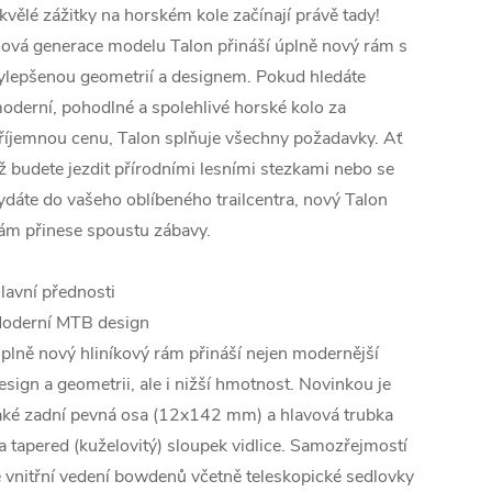
kvělé zážitky na horském kole začínají právě tady!
ová generace modelu Talon přináší úplně nový rám s
ylepšenou geometrií a designem. Pokud hledáte
oderní, pohodlné a spolehlivé horské kolo za
říjemnou cenu, Talon splňuje všechny požadavky. Ať
ž budete jezdit přírodními lesními stezkami nebo se
ydáte do vašeho oblíbeného trailcentra, nový Talon
ám přinese spoustu zábavy.
lavní přednosti
oderní MTB design
plně nový hliníkový rám přináší nejen modernější
esign a geometrii, ale i nižší hmotnost. Novinkou je
aké zadní pevná osa (12x142 mm) a hlavová trubka
a tapered (kuželovitý) sloupek vidlice. Samozřejmostí
e vnitřní vedení bowdenů včetně teleskopické sedlovky