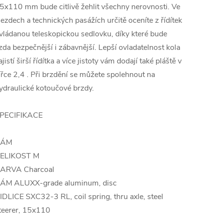
5x110 mm bude citlivě žehlit všechny nerovnosti. Ve
jezdech a technických pasážích určitě oceníte z řídítek
vládanou teleskopickou sedlovku, díky které bude
ízda bezpečnější i zábavnější. Lepší ovladatelnost kola
ajistí širší řídítka a více jistoty vám dodají také pláště v
ířce 2,4 . Při brzdění se můžete spolehnout na
ydraulické kotoučové brzdy.
PECIFIKACE
RÁM
ELIKOST M
ARVA Charcoal
ÁM ALUXX-grade aluminum, disc
IDLICE SXC32-3 RL, coil spring, thru axle, steel
teerer, 15x110