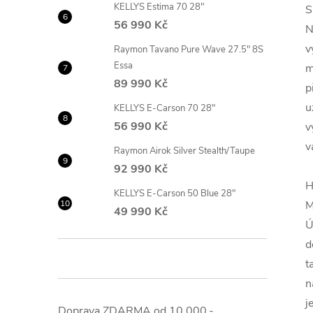
KELLYS Estima 70 28"
S
56 990 Kč
N
v
Raymon Tavano Pure Wave 27.5" 8S
Essa
m
89 990 Kč
p
u
KELLYS E-Carson 70 28"
56 990 Kč
v
v
Raymon Airok Silver Stealth/Taupe
92 990 Kč
H
KELLYS E-Carson 50 Blue 28"
M
49 990 Kč
Ú
d
t
n
j
Doprava ZDARMA od 10.000,-