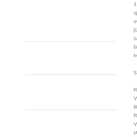
1
s
o
j
z
š
h
S
V
B
R
V
s