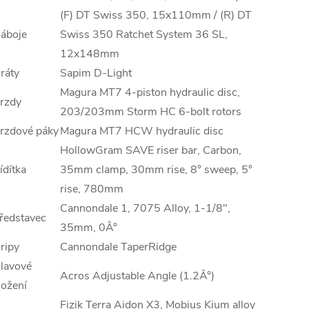
(F) DT Swiss 350, 15x110mm / (R) DT
áboje
Swiss 350 Ratchet System 36 SL,
12x148mm
ráty
Sapim D-Light
Magura MT7 4-piston hydraulic disc,
rzdy
203/203mm Storm HC 6-bolt rotors
rzdové páky
Magura MT7 HCW hydraulic disc
HollowGram SAVE riser bar, Carbon,
ídítka
35mm clamp, 30mm rise, 8° sweep, 5°
rise, 780mm
Cannondale 1, 7075 Alloy, 1-1/8",
ředstavec
35mm, 0Â°
ripy
Cannondale TaperRidge
lavové
Acros Adjustable Angle (1.2Â°)
ložení
Fizik Terra Aidon X3, Mobius Kium alloy