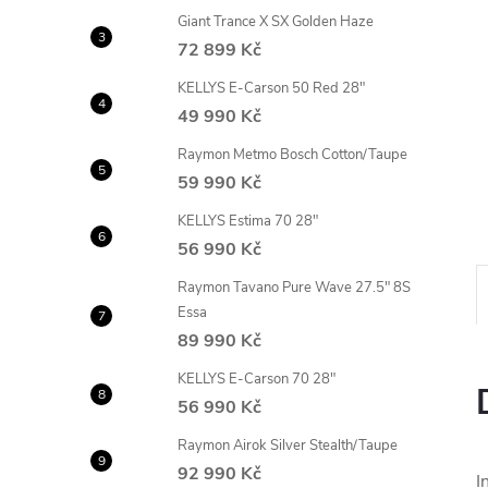
n
Giant Trance X SX Golden Haze
72 899 Kč
e
KELLYS E-Carson 50 Red 28"
49 990 Kč
l
Raymon Metmo Bosch Cotton/Taupe
59 990 Kč
KELLYS Estima 70 28"
56 990 Kč
Raymon Tavano Pure Wave 27.5" 8S
Essa
89 990 Kč
KELLYS E-Carson 70 28"
56 990 Kč
Raymon Airok Silver Stealth/Taupe
92 990 Kč
I