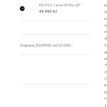
b
KELLYS E-Carson 50 Blue 28"
49 990 Kč
l
e
w
m
W
Doprava ZDARMA od 10.000,-
S
g
e
T
m
S
t
b
F
1