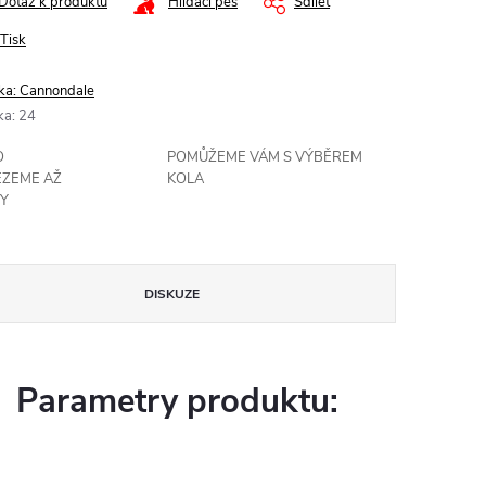
Dotaz k produktu
Hlídací pes
Sdílet
Tisk
ka:
Cannondale
ka
:
24
O
POMŮŽEME VÁM S VÝBĚREM
EZEME AŽ
KOLA
Y
DISKUZE
Parametry produktu: