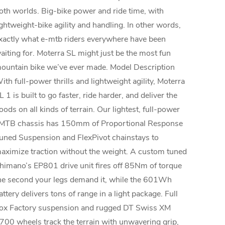
oth worlds. Big-bike power and ride time, with
ightweight-bike agility and handling. In other words,
xactly what e-mtb riders everywhere have been
aiting for. Moterra SL might just be the most fun
ountain bike we’ve ever made. Model Description
ith full-power thrills and lightweight agility, Moterra
L 1 is built to go faster, ride harder, and deliver the
oods on all kinds of terrain. Our lightest, full-power
MTB chassis has 150mm of Proportional Response
uned Suspension and FlexPivot chainstays to
aximize traction without the weight. A custom tuned
himano’s EP801 drive unit fires off 85Nm of torque
he second your legs demand it, while the 601Wh
attery delivers tons of range in a light package. Full
ox Factory suspension and rugged DT Swiss XM
700 wheels track the terrain with unwavering grip,