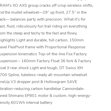
RAM's XO AXS group cracks off crisp wireless shifts,
nd the mullet wheelset—29” up front, 27.5” in the
ack— balances party with precision. What it's for
ast, fluid, ridiculously fun trail riding on everything
rom the steep and techy to the fast and flowy.
ighlights Light and durable, full carbon, 150mm
ravel FlexPivot frame with Proportional Response
uspension kinematics Top-of-the-line Fox Factory
uspension – 160mm Factory Float 36 fork & Factory
loat X rear shock Light and tough, DT Swiss XM
700 Spline, tubeless-ready all-mountain wheelset
neUp V3 dropper post & Hollowgram SAVE
ibration-reducing carbon handlebar Cannondale-
uned Shimano EP801 motor & custom, high-energy-
ensity 601Wh internal battery