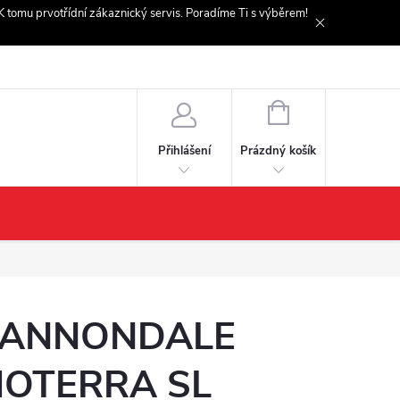
. K tomu prvotřídní zákaznický servis. Poradíme Ti s výběrem!
NÁKUPNÍ
KOŠÍK
Prázdný košík
Přihlášení
ANNONDALE
OTERRA SL