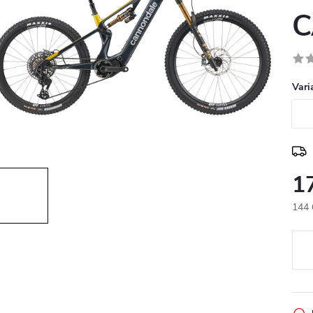
C
Vari
1
144 
Měr
cena