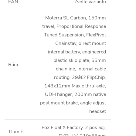
EAN
:
Zvolte variantu
Moterra SL Carbon, 150mm
travel, Proportional Response
Tuned Suspension, FlexPivot
Chainstay, direct mount
internal battery, engineered
plastic skid plate, 55mm
Rám
:
chainline, internal cable
routing, 29â€? FlipChip,
148x12mm Maxle thru-axle,
UDH hanger, 200mm native
post mount brake, angle adjust
headset
Fox Float X Factory, 2 pos adj,
Tlumič
:
EVOL LV, 210x55mm