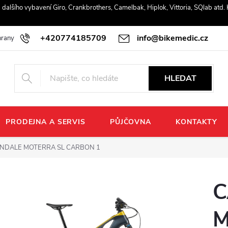
r a dalšího vybavení Giro, Crankbrothers, Camelbak, Hiplok, Vittoria, SQlab atd
+420774185709
info@bikemedic.cz
rany osobních údajů
HLEDAT
PRODEJNA A SERVIS
PŮJČOVNA
KONTAKTY
NDALE MOTERRA SL CARBON 1
C
M