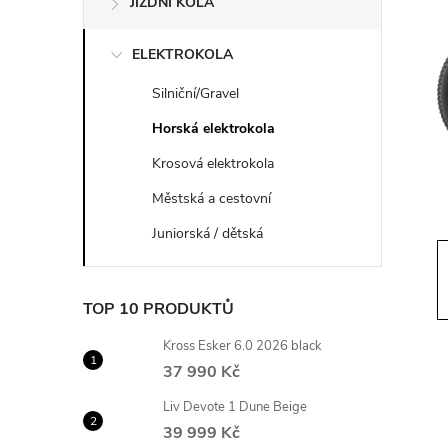
JÍZDNÍ KOLA
s
ELEKTROKOLA
t
Silniční/Gravel
r
Horská elektrokola
a
Krosová elektrokola
Městská a cestovní
n
Juniorská / dětská
n
TOP 10 PRODUKTŮ
í
Kross Esker 6.0 2026 black
p
37 990 Kč
Liv Devote 1 Dune Beige
a
39 999 Kč