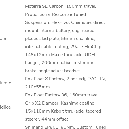
Moterra SL Carbon, 150mm travel,
Proportional Response Tuned
Suspension, FlexPivot Chainstay, direct
mount internal battery, engineered
ám
plastic skid plate, 55mm chainline,
internal cable routing, 29â€? FlipChip,
148x12mm Maxle thru-axle, UDH
hanger, 200mm native post mount
brake, angle adjust headset
Fox Float X Factory, 2 pos adj, EVOL LV,
lumič
210x55mm
Fox Float Factory 36, 160mm travel,
Grip X2 Damper, Kashima coating,
idlice
15x110mm Kabolt thru-axle, tapered
steerer, 44mm offset
Shimano EP801, 85Nm, Custom Tuned,