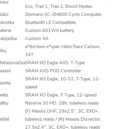
otor
Eco, Trail 1, Trail 2, Boost Modes
ídící
Shimano SC-EM800 Cycle Computer,
ednotka
Bluetooth LE Compatible
aterie
Custom 601Wh battery
abíječka
Custom 4A
e*thirteen e*spec Helix Race Carbon,
liky
34T
řehazovačka
SRAM XO Eagle AXS, T-Type
azení
SRAM AXS POD Controller
SRAM XO Eagle, 10-52, T-Type, 12-
azeta
speed
etěz
SRAM XO Eagle, T-Type, 12-speed
áfky
Reserve 30 HD, 28h, tubeless ready
(F) Maxxis DHF, 29x2.5", 3C, EXO+,
láště
tubeless ready / (R) Maxxis Dissector,
27.5x2.4", 3C, EXO+, tubeless ready