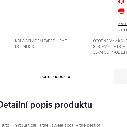
Znač
Záru
KOLA SKLADEM EXPEDUJEME
OSOBNĚ VÁM KOL
DO 24HOD
SESTAVÍME A DOV
15KM OD PRODEJN
POPIS PRODUKTU
Detailní popis produktu
n It to Pin It Just call it the “sweet spot” – the best of