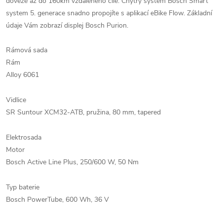
doveze až do 160km vzdáleného cíle. Chytrý systém Bosch Smart
system 5. generace snadno propojíte s aplikací eBike Flow. Základní
údaje Vám zobrazí displej Bosch Purion.
Rámová sada
Rám
Alloy 6061
Vidlice
SR Suntour XCM32-ATB, pružina, 80 mm, tapered
Elektrosada
Motor
Bosch Active Line Plus, 250/600 W, 50 Nm
Typ baterie
Bosch PowerTube, 600 Wh, 36 V