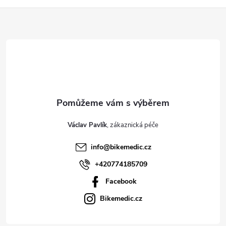
Z
á
p
a
t
Václav Pavlík
í
info
@
bikemedic.cz
+420774185709
Facebook
Bikemedic.cz