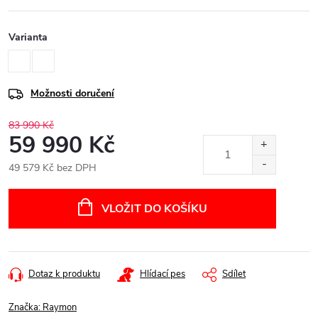
Varianta
Možnosti doručení
83 990 Kč
59 990 Kč
49 579 Kč bez DPH
Měrná
cena:
VLOŽIT DO KOŠÍKU
Dotaz k produktu
Hlídací pes
Sdílet
Značka:
Raymon