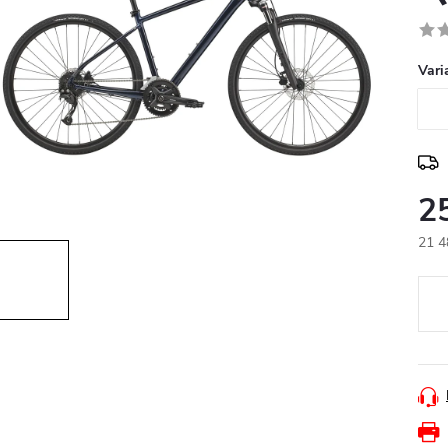
Vari
2
21 4
Měr
cena