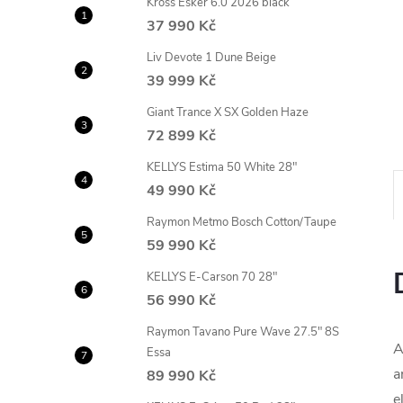
Kross Esker 6.0 2026 black
n
37 990 Kč
e
Liv Devote 1 Dune Beige
39 999 Kč
l
Giant Trance X SX Golden Haze
72 899 Kč
KELLYS Estima 50 White 28"
49 990 Kč
Raymon Metmo Bosch Cotton/Taupe
59 990 Kč
KELLYS E-Carson 70 28"
56 990 Kč
Raymon Tavano Pure Wave 27.5" 8S
A
Essa
a
89 990 Kč
e