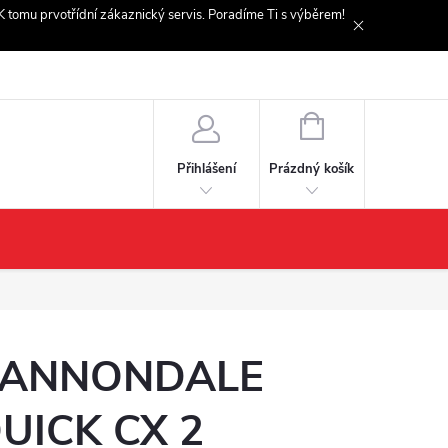
. K tomu prvotřídní zákaznický servis. Poradíme Ti s výběrem!
NÁKUPNÍ
KOŠÍK
Prázdný košík
Přihlášení
ANNONDALE
UICK CX 2