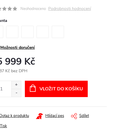
Podrobnosti hodnocení
Neohodnoceno
anta
Možnosti doručení
5 999 Kč
87 Kč bez DPH
ná
:
VLOŽIT DO KOŠÍKU
Dotaz k produktu
Hlídací pes
Sdílet
Tisk