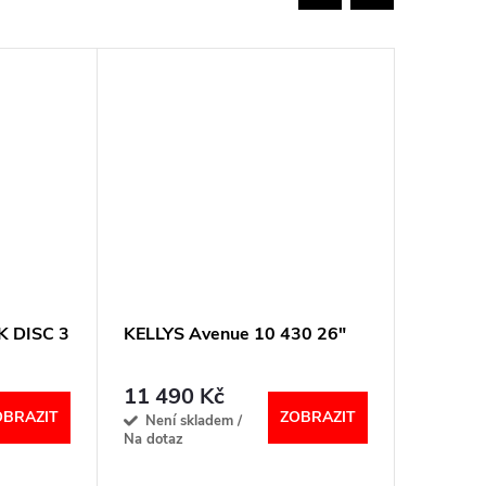
 DISC 3
KELLYS Avenue 10 430 26"
KELLYS 
11 490 Kč
18 99
OBRAZIT
ZOBRAZIT
Není skladem /
Sklad
Na dotaz
dodavatel
dotaz