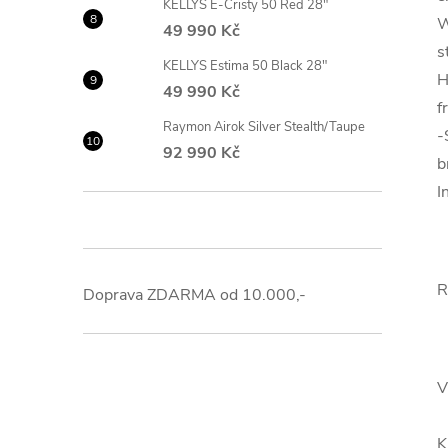
KELLYS E-Cristy 50 Red 28"
W
49 990 Kč
s
KELLYS Estima 50 Black 28"
H
49 990 Kč
f
Raymon Airok Silver Stealth/Taupe
-
92 990 Kč
b
I
R
Doprava ZDARMA od 10.000,-
V
K