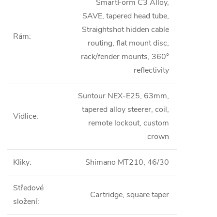
SmartForm C3 Alloy,
SAVE, tapered head tube,
Straightshot hidden cable
Rám
:
routing, flat mount disc,
rack/fender mounts, 360°
reflectivity
Suntour NEX-E25, 63mm,
tapered alloy steerer, coil,
Vidlice
:
remote lockout, custom
crown
Kliky
:
Shimano MT210, 46/30
Středové
Cartridge, square taper
složení
: