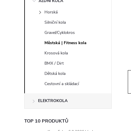
JÍZDNÍ KOLA
s
Horská
t
Silniční kola
r
Gravel/Cyklokros
Městská | Fitness kola
a
Krosová kola
n
BMX / Dirt
Dětská kola
n
Cestovní a skládací
í
ELEKTROKOLA
p
a
TOP 10 PRODUKTŮ