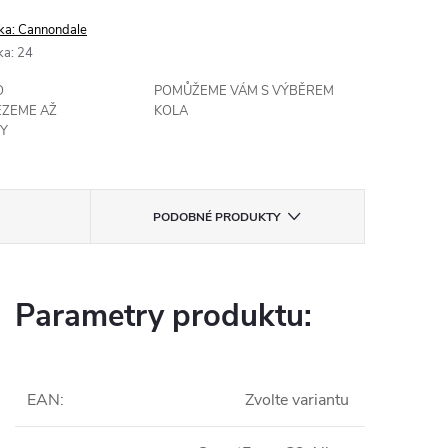
ka:
Cannondale
ka
:
24
O
POMŮŽEME VÁM S VÝBĚREM
EZEME AŽ
KOLA
Y
PODOBNÉ PRODUKTY
Parametry produktu:
EAN
:
Zvolte variantu