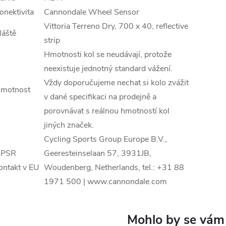
onektivita
Cannondale Wheel Sensor
Vittoria Terreno Dry, 700 x 40, reflective
láště
strip
Hmotnosti kol se neudávají, protože
neexistuje jednotný standard vážení.
Vždy doporučujeme nechat si kolo zvážit
motnost
v dané specifikaci na prodejně a
porovnávat s reálnou hmotností kol
jiných značek.
Cycling Sports Group Europe B.V.,
PSR
Geeresteinselaan 57, 3931JB,
ontakt v EU
Woudenberg, Netherlands, tel.: +31 88
1971 500 | www.cannondale.com