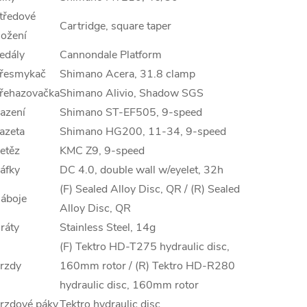
tředové
Cartridge, square taper
ložení
edály
Cannondale Platform
řesmykač
Shimano Acera, 31.8 clamp
řehazovačka
Shimano Alivio, Shadow SGS
azení
Shimano ST-EF505, 9-speed
azeta
Shimano HG200, 11-34, 9-speed
etěz
KMC Z9, 9-speed
áfky
DC 4.0, double wall w/eyelet, 32h
(F) Sealed Alloy Disc, QR / (R) Sealed
áboje
Alloy Disc, QR
ráty
Stainless Steel, 14g
(F) Tektro HD-T275 hydraulic disc,
rzdy
160mm rotor / (R) Tektro HD-R280
hydraulic disc, 160mm rotor
rzdové páky
Tektro hydraulic disc