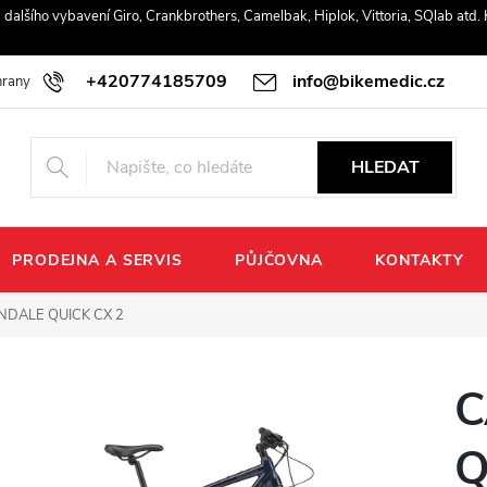
r a dalšího vybavení Giro, Crankbrothers, Camelbak, Hiplok, Vittoria, SQlab atd
+420774185709
info@bikemedic.cz
rany osobních údajů
HLEDAT
PRODEJNA A SERVIS
PŮJČOVNA
KONTAKTY
DALE QUICK CX 2
C
Q