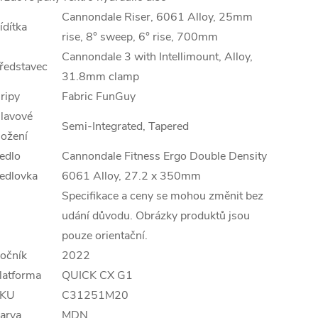
Cannondale Riser, 6061 Alloy, 25mm
ídítka
rise, 8° sweep, 6° rise, 700mm
Cannondale 3 with Intellimount, Alloy,
ředstavec
31.8mm clamp
ripy
Fabric FunGuy
lavové
Semi-Integrated, Tapered
ložení
edlo
Cannondale Fitness Ergo Double Density
edlovka
6061 Alloy, 27.2 x 350mm
Specifikace a ceny se mohou změnit bez
udání důvodu. Obrázky produktů jsou
pouze orientační.
očník
2022
latforma
QUICK CX G1
KU
C31251M20
arva
MDN