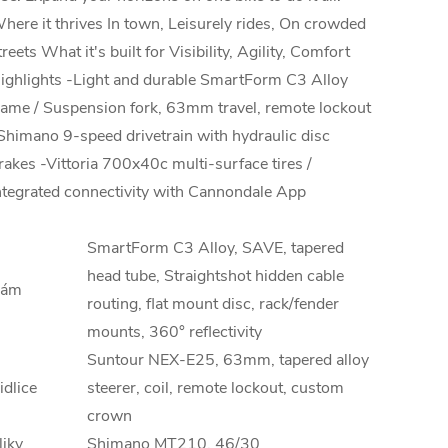
here it thrives In town, Leisurely rides, On crowded
treets What it's built for Visibility, Agility, Comfort
ighlights -Light and durable SmartForm C3 Alloy
rame / Suspension fork, 63mm travel, remote lockout
Shimano 9-speed drivetrain with hydraulic disc
rakes -Vittoria 700x40c multi-surface tires /
ntegrated connectivity with Cannondale App
SmartForm C3 Alloy, SAVE, tapered
head tube, Straightshot hidden cable
ám
routing, flat mount disc, rack/fender
mounts, 360° reflectivity
Suntour NEX-E25, 63mm, tapered alloy
idlice
steerer, coil, remote lockout, custom
crown
liky
Shimano MT210, 46/30