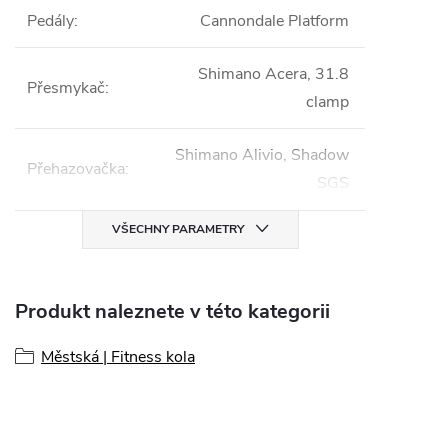
Pedály
:
Cannondale Platform
Shimano Acera, 31.8
Přesmykač
:
clamp
Shimano Alivio, Shadow
Přehazovačka
:
SGS
VŠECHNY PARAMETRY
Produkt naleznete v této kategorii
Městská | Fitness kola