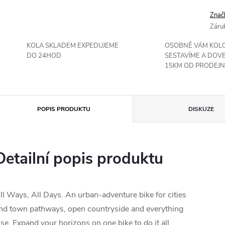
Znač
Záru
KOLA SKLADEM EXPEDUJEME
OSOBNĚ VÁM KOL
DO 24HOD
SESTAVÍME A DOV
15KM OD PRODEJN
POPIS PRODUKTU
DISKUZE
Detailní popis produktu
ll Ways, All Days. An urban-adventure bike for cities
nd town pathways, open countryside and everything
lse. Expand your horizons on one bike to do it all.