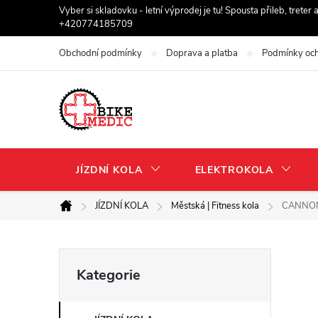
Přejít
Vyber si skladovku - letní výprodej je tu! Spousta přileb, trete
+420774185709
na
obsah
Obchodní podmínky
Doprava a platba
Podmínky och
JÍZDNÍ KOLA
ELEKTROKOLA
JÍZDNÍ KOLA
Městská | Fitness kola
CANNON
Domů
P
Přeskočit
Kategorie
kategorie
o