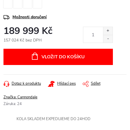
Možnosti doručení
189 999 Kč
157 024 Kč bez DPH
Měrná
cena:
VLOŽIT DO KOŠÍKU
Dotaz k produktu
Hlídací pes
Sdílet
Značka:
Cannondale
Záruka
:
24
KOLA SKLADEM EXPEDUJEME DO 24HOD