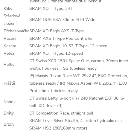
TwistLoc Ultimate remote dual lockout
Kliky
SRAM XO, T-Type, 34T
Středové
SRAM DUB BSA 73mm MTB Wide
složení
Přehazovačka
SRAM XO Eagle AXS, T-Type
Řazení
SRAM AXS T-Type Pod Controller
Kazeta
SRAM XO Eagle, 10-52, T-Type, 12-speed
Řetěz
SRAM XO, T-Type, 12-speed
DT Swiss XCR 1501 Spline One, carbon, 30mm inner
Ráfky
width, hookless, TSS tubeless ready
(F) Maxxis Rekon Race WT, 29x2.4", EXO Protection,
Pláště
tubeless ready / (R) Maxxis Aspen WT, 29x2.4", EXO
Protection, tubeless ready
DT Swiss Lefty, 6-bolt (F) / 240 Ratchet EXP 36, 6-
Náboje
bolt, XD driver (R)
Dráty
DT Competition Race, straight pull
SRAM Level Silver Stealth, 4-piston hydraulic disc,
Brzdy
SRAM HS2 180/160mm rotors