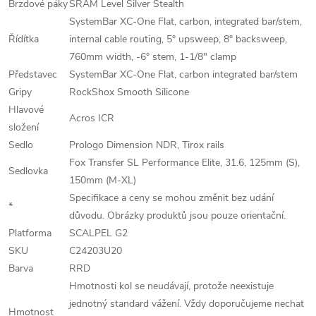
Brzdové páky
SRAM Level Silver Stealth
SystemBar XC-One Flat, carbon, integrated bar/stem,
Řídítka
internal cable routing, 5° upsweep, 8° backsweep,
760mm width, -6° stem, 1-1/8" clamp
Představec
SystemBar XC-One Flat, carbon integrated bar/stem
Gripy
RockShox Smooth Silicone
Hlavové
Acros ICR
složení
Sedlo
Prologo Dimension NDR, Tirox rails
Fox Transfer SL Performance Elite, 31.6, 125mm (S),
Sedlovka
150mm (M-XL)
Specifikace a ceny se mohou změnit bez udání
*
důvodu. Obrázky produktů jsou pouze orientační.
Platforma
SCALPEL G2
SKU
C24203U20
Barva
RRD
Hmotnosti kol se neudávají, protože neexistuje
jednotný standard vážení. Vždy doporučujeme nechat
Hmotnost