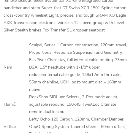
remote lockout. Sleek SystemBar XC-One integrated carbon
handlebar and stem Super-fast DT Swiss XCR 1501 Spline carbon
cross-country wheelset Light, precise, and tough SRAM XO Eagle
AXS Transmission electronic wireless 12-speed group with Level
Silver Stealth brakes Fox Transfer SL dropper seatpost
Scalpel, Series 1 Carbon construction, 120mm travel,
Proportional Response Suspension and Geometry,
FlexPivot Chainstay, full internal cable routing, 73mm
Rám
BSA, 1.5" headtube with 1-1/8" upper
reducer/internal cable guide, 148x12mm thru axle,
55mm chainline, UDH, post-mount disc – 160mm
native
RockShox SIDLuxe Select+, 2-Pos mode adjust,
Tlumič
adjustable rebound, 190x45, TwistLoc Ultimate
remote dual lockout
Lefty Ocho 120 Carbon, 120mm, Chamber Damper,
Vidlice
OppO Spring System, tapered steerer, 50mm offset,