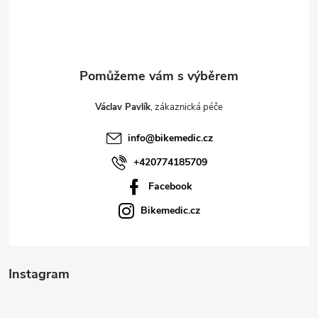
p
a
t
Václav Pavlík
í
info
@
bikemedic.cz
+420774185709
Facebook
Bikemedic.cz
Instagram