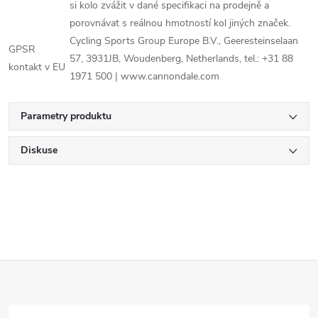
si kolo zvážit v dané specifikaci na prodejně a
porovnávat s reálnou hmotností kol jiných značek.
Cycling Sports Group Europe B.V., Geeresteinselaan
GPSR
57, 3931JB, Woudenberg, Netherlands, tel.: +31 88
kontakt v EU
1971 500 | www.cannondale.com
Parametry produktu
Diskuse
Z
á