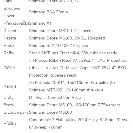
Kliky
Shimano Deore M6120, 32T
Středové
Shimano BSA 73mm
složení
Přehazovačka
Shimano XT
Řazení
Shimano Deore M6100, 12-speed
Kazeta
Shimano Deore M6100, 10-51, 12-speed
Řetěz
Shimano SLX M7100, 12-speed
Ráfky
Stan's NoTubes Crest MK4, 28h, tubeless ready
(F) Maxxis Rekon Race WT, 29x2.4", EXO Protection,
Pláště
tubeless ready / (R) Maxxis Aspen WT, 29x2.4", EXO
Protection, tubeless ready
(F) Formula CL-811, 15x110mm thru-axle / (R)
Náboje
Shimano MT510B, 12x148mm thru-axle
Dráty
DT Swiss Competition Race
Brzdy
Shimano Deore M6100, 180/160mm RT54 rotors
Brzdové páky
Shimano Deore M6100
Cannondale 2 Flat, butted 2014 Alloy, 31.8mm, 3° rise,
Řídítka
8° sweep, 760mm