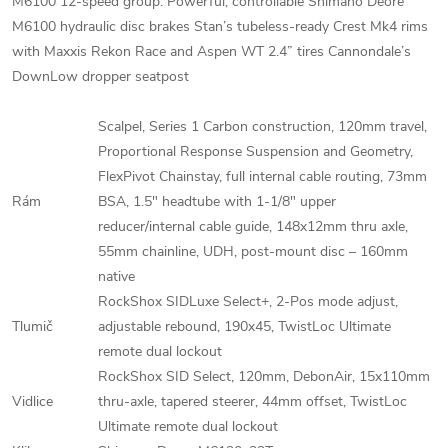
M6100 12-speed group. Powerful, controllable Shimano Deore
M6100 hydraulic disc brakes Stan’s tubeless-ready Crest Mk4 rims
with Maxxis Rekon Race and Aspen WT 2.4” tires Cannondale’s
DownLow dropper seatpost
Scalpel, Series 1 Carbon construction, 120mm travel,
Proportional Response Suspension and Geometry,
FlexPivot Chainstay, full internal cable routing, 73mm
Rám
BSA, 1.5" headtube with 1-1/8" upper
reducer/internal cable guide, 148x12mm thru axle,
55mm chainline, UDH, post-mount disc – 160mm
native
RockShox SIDLuxe Select+, 2-Pos mode adjust,
Tlumič
adjustable rebound, 190x45, TwistLoc Ultimate
remote dual lockout
RockShox SID Select, 120mm, DebonAir, 15x110mm
Vidlice
thru-axle, tapered steerer, 44mm offset, TwistLoc
Ultimate remote dual lockout