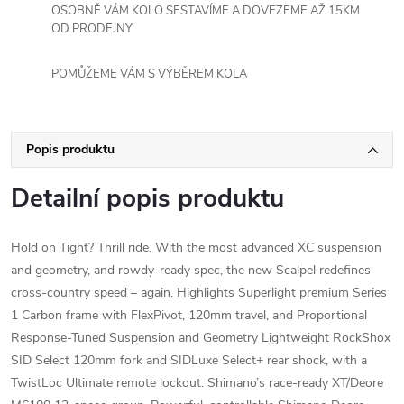
OSOBNĚ VÁM KOLO SESTAVÍME A DOVEZEME AŽ 15KM
OD PRODEJNY
POMŮŽEME VÁM S VÝBĚREM KOLA
Popis produktu
Detailní popis produktu
Hold on Tight? Thrill ride. With the most advanced XC suspension
and geometry, and rowdy-ready spec, the new Scalpel redefines
cross-country speed – again. Highlights Superlight premium Series
1 Carbon frame with FlexPivot, 120mm travel, and Proportional
Response-Tuned Suspension and Geometry Lightweight RockShox
SID Select 120mm fork and SIDLuxe Select+ rear shock, with a
TwistLoc Ultimate remote lockout. Shimano’s race-ready XT/Deore