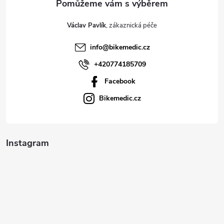
t
Václav Pavlík
í
info
@
bikemedic.cz
+420774185709
Facebook
Bikemedic.cz
Instagram