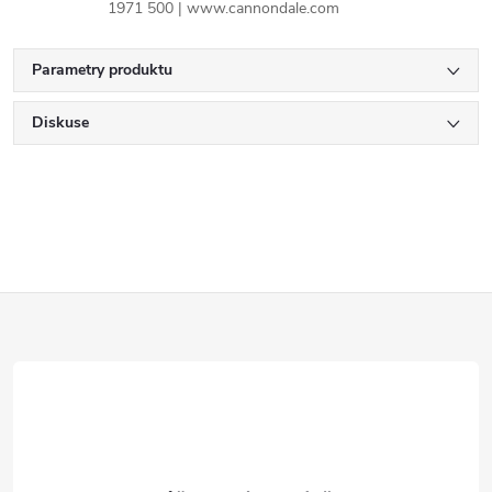
1971 500 | www.cannondale.com
Parametry produktu
Diskuse
Z
á
p
a