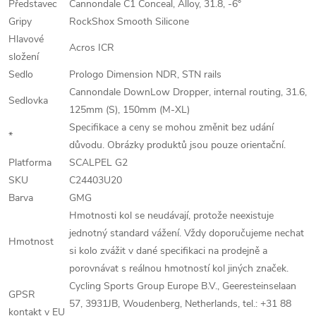
Představec
Cannondale C1 Conceal, Alloy, 31.8, -6°
Gripy
RockShox Smooth Silicone
Hlavové
Acros ICR
složení
Sedlo
Prologo Dimension NDR, STN rails
Cannondale DownLow Dropper, internal routing, 31.6,
Sedlovka
125mm (S), 150mm (M-XL)
Specifikace a ceny se mohou změnit bez udání
*
důvodu. Obrázky produktů jsou pouze orientační.
Platforma
SCALPEL G2
SKU
C24403U20
Barva
GMG
Hmotnosti kol se neudávají, protože neexistuje
jednotný standard vážení. Vždy doporučujeme nechat
Hmotnost
si kolo zvážit v dané specifikaci na prodejně a
porovnávat s reálnou hmotností kol jiných značek.
Cycling Sports Group Europe B.V., Geeresteinselaan
GPSR
57, 3931JB, Woudenberg, Netherlands, tel.: +31 88
kontakt v EU