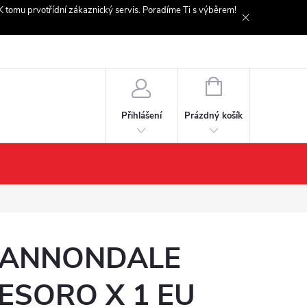
. K tomu prvotřídní zákaznický servis. Poradíme Ti s výběrem!
NÁKUPNÍ
KOŠÍK
Prázdný košík
Přihlášení
ANNONDALE
ESORO X 1 EU