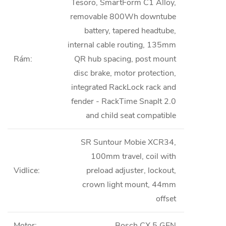
Tesoro, SmartForm C1 Alloy,
removable 800Wh downtube
battery, tapered headtube,
internal cable routing, 135mm
Rám
:
QR hub spacing, post mount
disc brake, motor protection,
integrated RackLock rack and
fender - RackTime SnapIt 2.0
and child seat compatible
SR Suntour Mobie XCR34,
100mm travel, coil with
Vidlice
:
preload adjuster, lockout,
crown light mount, 44mm
offset
Motor
:
Bosch CX 5 GEN