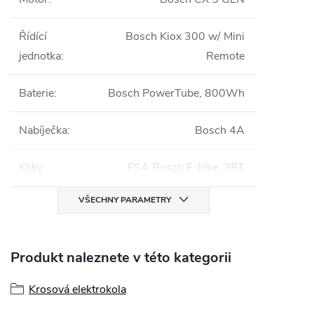
Řídící
Bosch Kiox 300 w/ Mini
jednotka
:
Remote
Baterie
:
Bosch PowerTube, 800Wh
Nabíječka
:
Bosch 4A
Kliky
:
FSA Bosch E-bike, 38T
VŠECHNY PARAMETRY
Produkt naleznete v této kategorii
Krosová elektrokola