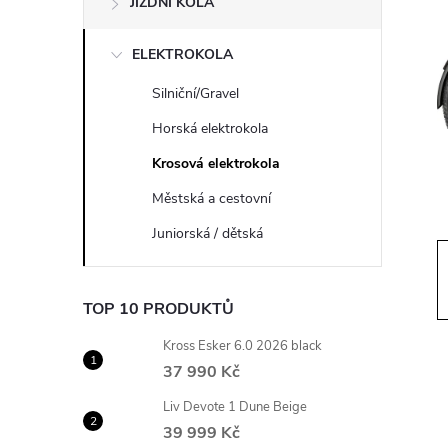
JÍZDNÍ KOLA
s
ELEKTROKOLA
t
Silniční/Gravel
r
Horská elektrokola
a
Krosová elektrokola
Městská a cestovní
n
Juniorská / dětská
n
TOP 10 PRODUKTŮ
í
Kross Esker 6.0 2026 black
p
37 990 Kč
Liv Devote 1 Dune Beige
a
39 999 Kč