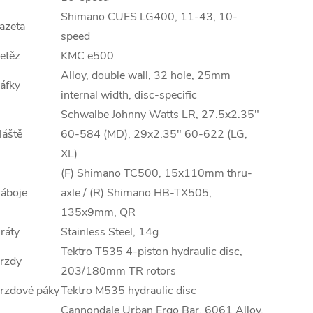
Shimano CUES LG400, 11-43, 10-
azeta
speed
etěz
KMC e500
Alloy, double wall, 32 hole, 25mm
áfky
internal width, disc-specific
Schwalbe Johnny Watts LR, 27.5x2.35"
láště
60-584 (MD), 29x2.35" 60-622 (LG,
XL)
(F) Shimano TC500, 15x110mm thru-
áboje
axle / (R) Shimano HB-TX505,
135x9mm, QR
ráty
Stainless Steel, 14g
Tektro T535 4-piston hydraulic disc,
rzdy
203/180mm TR rotors
rzdové páky
Tektro M535 hydraulic disc
Cannondale Urban Ergo Bar, 6061 Alloy,