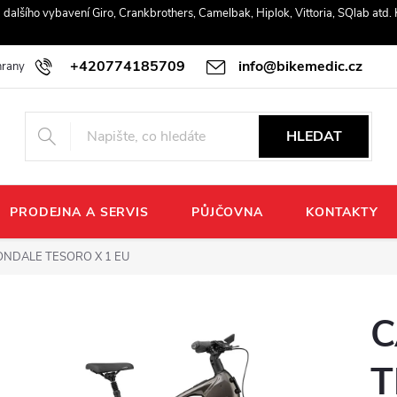
r a dalšího vybavení Giro, Crankbrothers, Camelbak, Hiplok, Vittoria, SQlab atd
+420774185709
info@bikemedic.cz
rany osobních údajů
HLEDAT
PRODEJNA A SERVIS
PŮJČOVNA
KONTAKTY
NDALE TESORO X 1 EU
C
T