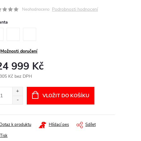
Podrobnosti hodnocení
Neohodnoceno
anta
Možnosti doručení
24 999 Kč
305 Kč bez DPH
ná
:
VLOŽIT DO KOŠÍKU
Dotaz k produktu
Hlídací pes
Sdílet
Tisk