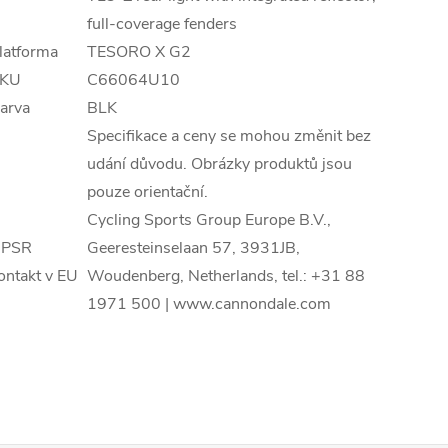
full-coverage fenders
latforma
TESORO X G2
KU
C66064U10
arva
BLK
Specifikace a ceny se mohou změnit bez
udání důvodu. Obrázky produktů jsou
pouze orientační.
Cycling Sports Group Europe B.V.,
PSR
Geeresteinselaan 57, 3931JB,
ontakt v EU
Woudenberg, Netherlands, tel.: +31 88
1971 500 | www.cannondale.com