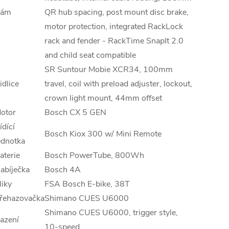
ám
QR hub spacing, post mount disc brake,
motor protection, integrated RackLock
rack and fender - RackTime SnapIt 2.0
and child seat compatible
SR Suntour Mobie XCR34, 100mm
idlice
travel, coil with preload adjuster, lockout,
crown light mount, 44mm offset
otor
Bosch CX 5 GEN
ídící
Bosch Kiox 300 w/ Mini Remote
ednotka
aterie
Bosch PowerTube, 800Wh
abíječka
Bosch 4A
liky
FSA Bosch E-bike, 38T
řehazovačka
Shimano CUES U6000
Shimano CUES U6000, trigger style,
azení
10-speed