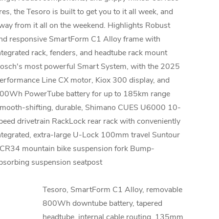
ires, the Tesoro is built to get you to it all week, and
way from it all on the weekend. Highlights Robust
nd responsive SmartForm C1 Alloy frame with
ntegrated rack, fenders, and headtube rack mount
osch's most powerful Smart System, with the 2025
erformance Line CX motor, Kiox 300 display, and
00Wh PowerTube battery for up to 185km range
mooth-shifting, durable, Shimano CUES U6000 10-
peed drivetrain RackLock rear rack with conveniently
ntegrated, extra-large U-Lock 100mm travel Suntour
CR34 mountain bike suspension fork Bump-
bsorbing suspension seatpost
Tesoro, SmartForm C1 Alloy, removable
800Wh downtube battery, tapered
headtube, internal cable routing, 135mm