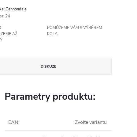
ka:
Cannondale
ka
:
24
O
POMŮŽEME VÁM S VÝBĚREM
EZEME AŽ
KOLA
Y
DISKUZE
Parametry produktu:
EAN
:
Zvolte variantu