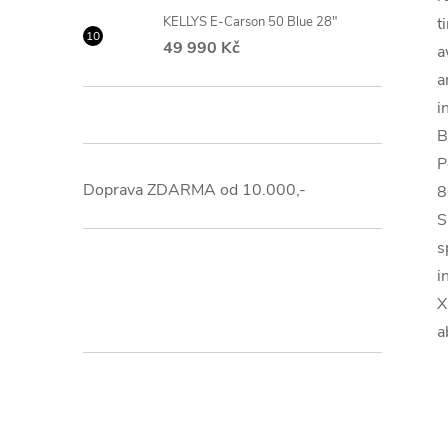
KELLYS E-Carson 50 Blue 28"
t
49 990 Kč
a
a
i
B
P
Doprava ZDARMA od 10.000,-
8
S
s
i
X
a