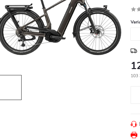
Vari
1
103 
Měr
cena