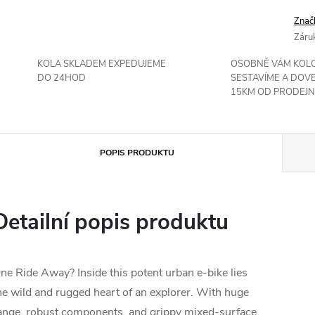
Znač
Záru
KOLA SKLADEM EXPEDUJEME
OSOBNĚ VÁM KOL
DO 24HOD
SESTAVÍME A DOV
15KM OD PRODEJN
POPIS PRODUKTU
Detailní popis produktu
ne Ride Away? Inside this potent urban e-bike lies
he wild and rugged heart of an explorer. With huge
ange, robust components, and grippy mixed-surface