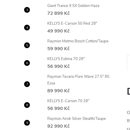
n
Giant Trance X SX Golden Haze
72 899 Kč
e
KELLYS E-Carson 50 Red 28"
49 990 Kč
l
Raymon Metmo Bosch Cotton/Taupe
59 990 Kč
KELLYS Estima 70 28"
56 990 Kč
Raymon Tavano Pure Wave 27.5" 8S
Essa
89 990 Kč
KELLYS E-Carson 70 28"
56 990 Kč
O
Raymon Airok Silver Stealth/Taupe
t
92 990 Kč
r