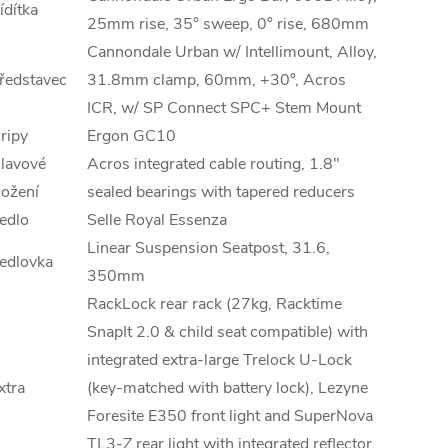
ídítka
25mm rise, 35° sweep, 0° rise, 680mm
Cannondale Urban w/ Intellimount, Alloy,
ředstavec
31.8mm clamp, 60mm, +30°, Acros
ICR, w/ SP Connect SPC+ Stem Mount
ripy
Ergon GC10
lavové
Acros integrated cable routing, 1.8"
ložení
sealed bearings with tapered reducers
edlo
Selle Royal Essenza
Linear Suspension Seatpost, 31.6,
edlovka
350mm
RackLock rear rack (27kg, Racktime
SnapIt 2.0 & child seat compatible) with
integrated extra-large Trelock U-Lock
xtra
(key-matched with battery lock), Lezyne
Foresite E350 front light and SuperNova
TL3-Z rear light with integrated reflector,