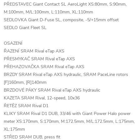
PŘEDSTAVEC Giant Contact SL AeroLight XS:80mm, S:90mm,
M:100mm, M/L:100mm, L:110mm, XL:110mm
SEDLOVKA Giant D-Fuse SL, composite, -5/+15mm offset
SEDLO Giant Fleet SL
OSAZENÍ
ŘAZENÍ SRAM Rival eTap AXS
PŘESMYKAČ SRAM Rival eTap AXS
PŘEHAZOVAČKA SRAM Rival eTap AXS
BRZDY SRAM Rival eTap AXS hydraulic, SRAM PaceLine rotors
[F]160mm, [R]140mm
BRZDOVÉ PÁKY SRAM Rival eTap AXS hydraulic
KAZETA SRAM Rival, 12-speed, 10x36
ŘETĚZ SRAM Rival D1
KLIKY SRAM Rival D1 DUB, 33/46 with Giant Power Halo power
meter XS:170mm, S:170mm, M:172.5mm, M/L:172.5mm, L:175mm,
XL:175mm
STŘED SRAM DUB, press fit