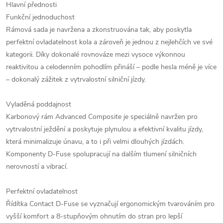
Hlavní přednosti
Funkční jednoduchost
Rámová sada je navržena a zkonstruována tak, aby poskytla
perfektní ovladatelnost kola a zároveň je jednou z nejlehčích ve své
kategorii. Díky dokonalé rovnováze mezi vysoce výkonnou
reaktivitou a celodenním pohodlím přináší – podle hesla méně je více
– dokonalý zážitek z vytrvalostní silniční jízdy.
Vyladěná poddajnost
Karbonový rám Advanced Composite je speciálně navržen pro
vytrvalostní ježdění a poskytuje plynulou a efektivní kvalitu jízdy,
která minimalizuje únavu, a to i při velmi dlouhých jízdách.
Komponenty D-Fuse spolupracují na dalším tlumení silničních
nerovností a vibrací.
Perfektní ovladatelnost
Řídítka Contact D-Fuse se vyznačují ergonomickým tvarováním pro
vyšší komfort a 8-stupňovým ohnutím do stran pro lepší