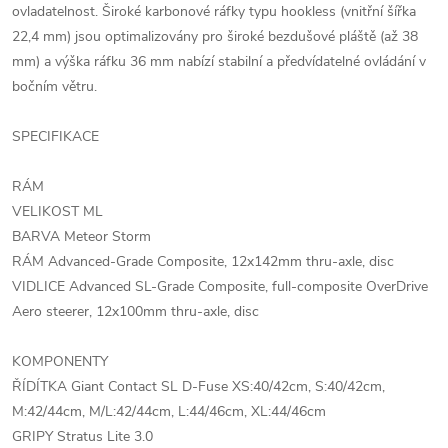
ovladatelnost. Široké karbonové ráfky typu hookless (vnitřní šířka
22,4 mm) jsou optimalizovány pro široké bezdušové pláště (až 38
mm) a výška ráfku 36 mm nabízí stabilní a předvídatelné ovládání v
bočním větru.
SPECIFIKACE
RÁM
VELIKOST ML
BARVA Meteor Storm
RÁM Advanced-Grade Composite, 12x142mm thru-axle, disc
VIDLICE Advanced SL-Grade Composite, full-composite OverDrive
Aero steerer, 12x100mm thru-axle, disc
KOMPONENTY
ŘÍDÍTKA Giant Contact SL D-Fuse XS:40/42cm, S:40/42cm,
M:42/44cm, M/L:42/44cm, L:44/46cm, XL:44/46cm
GRIPY Stratus Lite 3.0