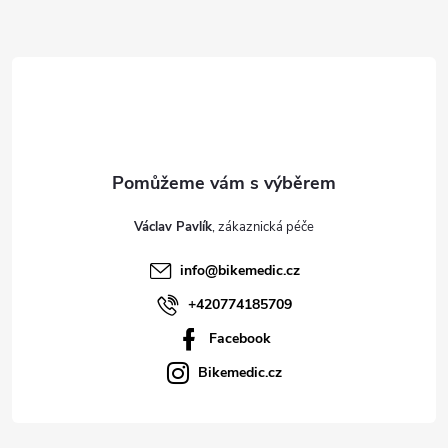
Z
á
p
a
t
Václav Pavlík
í
info
@
bikemedic.cz
+420774185709
Facebook
Bikemedic.cz