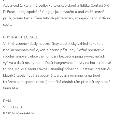
Advanced 1, který má sedlovku teleskopickou) a řídítka Contact XR
D-Fuse – obojí společně funguje jako systém a pod zátěží mírně
pruží, ovšem bez snížení tuhosti při zatáčení, stoupání nebo jízdě ze
sedla.
CHYTRÁ INTEGRACE
Vnitřně vedené kabely nabízejí čistý a estetický vzhled kokpitu a
lepší aerodynamický výkon. Snadno přístupný úložný prostor ve
spodní rámové trubce vám umožní bezpečně přepravovat nářadí,
výživu a další nezbytnosti. Další integrované úchyty na horní rámové
trubce, vidlici a zadní stavbě usnadňují případnou instalaci brašen či
blatníků. Zcela nová a speciálně tvarovaná ochrana rámu (pod
řetězem a na spodní trubce) pomáhá chránit rám před nárazy a také
tlumí hluk.
RÁM
VELIKOST L
BARVA Midnight Moon