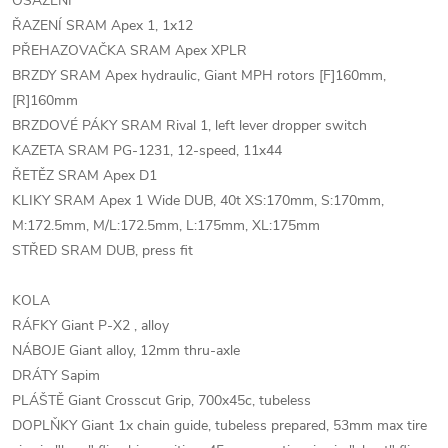
OSAZENÍ
ŘAZENÍ SRAM Apex 1, 1x12
PŘEHAZOVAČKA SRAM Apex XPLR
BRZDY SRAM Apex hydraulic, Giant MPH rotors [F]160mm,
[R]160mm
BRZDOVÉ PÁKY SRAM Rival 1, left lever dropper switch
KAZETA SRAM PG-1231, 12-speed, 11x44
ŘETĚZ SRAM Apex D1
KLIKY SRAM Apex 1 Wide DUB, 40t XS:170mm, S:170mm,
M:172.5mm, M/L:172.5mm, L:175mm, XL:175mm
STŘED SRAM DUB, press fit
KOLA
RÁFKY Giant P-X2 , alloy
NÁBOJE Giant alloy, 12mm thru-axle
DRÁTY Sapim
PLÁŠTĚ Giant Crosscut Grip, 700x45c, tubeless
DOPLŇKY Giant 1x chain guide, tubeless prepared, 53mm max tire