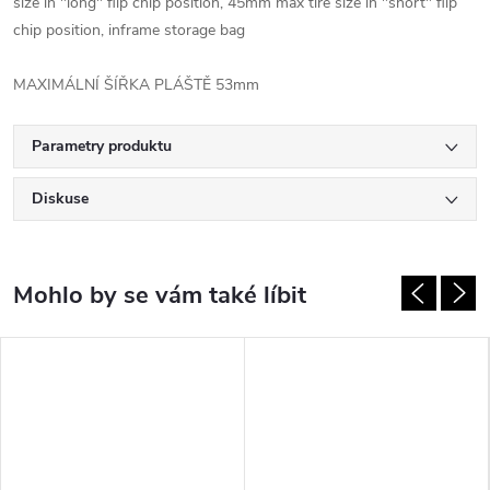
size in "long" flip chip position, 45mm max tire size in "short" flip
chip position, inframe storage bag
MAXIMÁLNÍ ŠÍŘKA PLÁŠTĚ 53mm
Parametry produktu
Diskuse