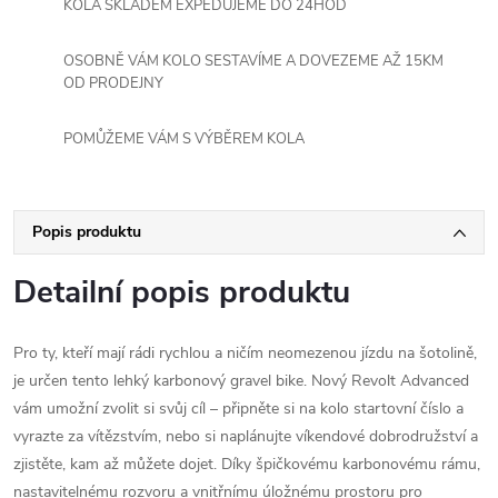
KOLA SKLADEM EXPEDUJEME DO 24HOD
OSOBNĚ VÁM KOLO SESTAVÍME A DOVEZEME AŽ 15KM
OD PRODEJNY
POMŮŽEME VÁM S VÝBĚREM KOLA
Popis produktu
Detailní popis produktu
Pro ty, kteří mají rádi rychlou a ničím neomezenou jízdu na šotolině,
je určen tento lehký karbonový gravel bike. Nový Revolt Advanced
vám umožní zvolit si svůj cíl – připněte si na kolo startovní číslo a
vyrazte za vítězstvím, nebo si naplánujte víkendové dobrodružství a
zjistěte, kam až můžete dojet. Díky špičkovému karbonovému rámu,
nastavitelnému rozvoru a vnitřnímu úložnému prostoru pro