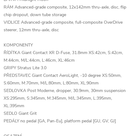
RÁM Advanced-grade composite, 12x142mm thru-axle, disc, flip
chip dropout, down tube storage
VIDLICE Advanced-grade composite, full-composite OverDrive
steerer, 12mm thru-axle, disc
KOMPONENTY
ŘÍDÍTKA Giant Contact XR D-Fuse, 31.8mm XS:42cm, S:42cm,
M:44cm, M/L:44cm, L:46cm, XL:46cm
GRIPY Stratus Lite 3.0
PŘEDSTAVEC Giant Contact AeroLight, -10 degree XS:50mm,
S:60mm, M:70mm, M/L:80mm, L:80mm, XL:90mm
SEDLOVKA Post Moderne, dropper, 30.9mm, 30mm suspension
XS:295mm, S:345mm, M:345mm, M/L:345mm, L:395mm,
XL:395mm
SEDLO Giant Grit
PEDÁLY no pedal [GA, Pan-Eu], platform pedal [GU, GV, GJ]