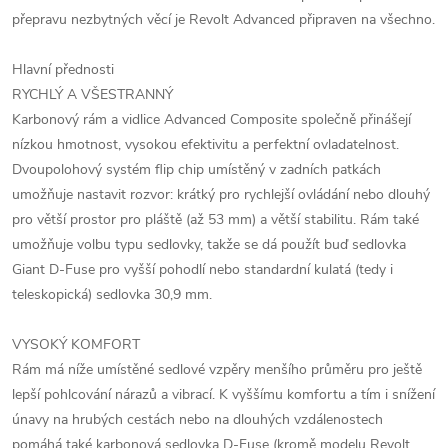
přepravu nezbytných věcí je Revolt Advanced připraven na všechno.
Hlavní přednosti
RYCHLÝ A VŠESTRANNÝ
Karbonový rám a vidlice Advanced Composite společně přinášejí
nízkou hmotnost, vysokou efektivitu a perfektní ovladatelnost.
Dvoupolohový systém flip chip umístěný v zadních patkách
umožňuje nastavit rozvor: krátký pro rychlejší ovládání nebo dlouhý
pro větší prostor pro pláště (až 53 mm) a větší stabilitu. Rám také
umožňuje volbu typu sedlovky, takže se dá použít buď sedlovka
Giant D-Fuse pro vyšší pohodlí nebo standardní kulatá (tedy i
teleskopická) sedlovka 30,9 mm.
VYSOKÝ KOMFORT
Rám má níže umístěné sedlové vzpěry menšího průměru pro ještě
lepší pohlcování nárazů a vibrací. K vyššímu komfortu a tím i snížení
únavy na hrubých cestách nebo na dlouhých vzdálenostech
pomáhá také karbonová sedlovka D-Fuse (kromě modelu Revolt