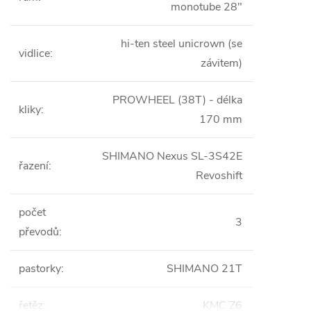
monotube 28"
hi-ten steel unicrown (se
vidlice
:
závitem)
PROWHEEL (38T) - délka
kliky
:
170 mm
SHIMANO Nexus SL-3S42E
řazení
:
Revoshift
počet
3
převodů
:
pastorky
:
SHIMANO 21T
řetěz
:
KMC Z6