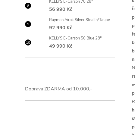
k
KELLYS E-Carson 70 28"
ř
56 990 Kč
p
Raymon Airok Silver Stealth/Taupe
p
92 990 Kč
ř
KELLYS E-Carson 50 Blue 28"
b
49 990 Kč
b
n
N
r
v
Doprava ZDARMA od 10.000,-
p
R
h
s
p