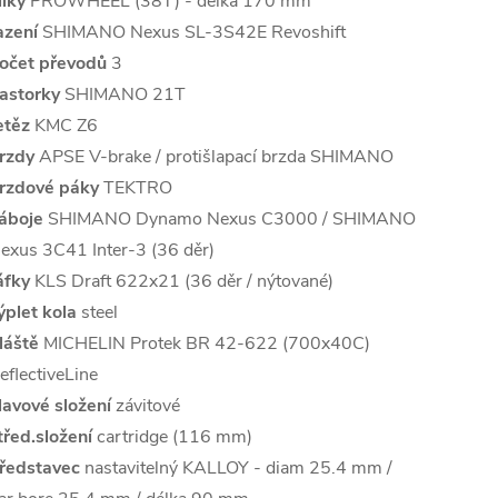
liky
PROWHEEL (38T) - délka 170 mm
azení
SHIMANO Nexus SL-3S42E Revoshift
očet převodů
3
astorky
SHIMANO 21T
etěz
KMC Z6
rzdy
APSE V-brake / protišlapací brzda SHIMANO
rzdové páky
TEKTRO
áboje
SHIMANO Dynamo Nexus C3000 / SHIMANO
exus 3C41 Inter-3 (36 děr)
áfky
KLS Draft 622x21 (36 děr / nýtované)
ýplet kola
steel
láště
MICHELIN Protek BR 42-622 (700x40C)
eflectiveLine
lavové složení
závitové
třed.složení
cartridge (116 mm)
ředstavec
nastavitelný KALLOY - diam 25.4 mm /