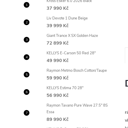
Kross Esker 6.0 2026 black
n
37 990 Kč
e
Liv Devote 1 Dune Beige
39 999 Kč
l
Giant Trance X SX Golden Haze
72 899 Kč
KELLYS E-Carson 50 Red 28"
49 990 Kč
Raymon Metmo Bosch Cotton/Taupe
59 990 Kč
KELLYS Estima 70 28"
56 990 Kč
Raymon Tavano Pure Wave 27.5" 8S
r
Essa
89 990 Kč
v