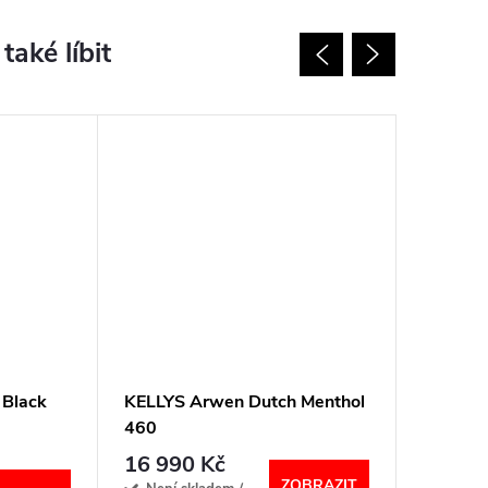
 Black
KELLYS Arwen Dutch Menthol
CANNON
460
16 990 Kč
16 99
ZOBRAZIT