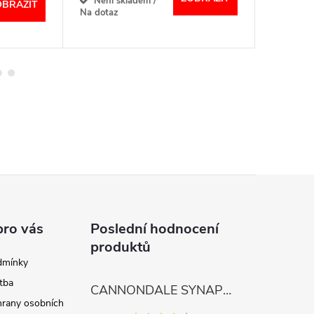
Není skladem /
Momen
OBRAZIT
Na dotaz
nedostup
pro vás
Poslední hodnocení
produktů
dmínky
tba
CANNONDALE SYNAPSE CARBON 4
rany osobních