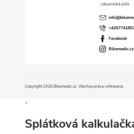
t
í
info
@
bikeme
+420774185
Facebook
Bikemedic.cz
Copyright 2026
Bikemedic.cz
. Všechna práva vyhrazena.
×
Splátková kalkulač