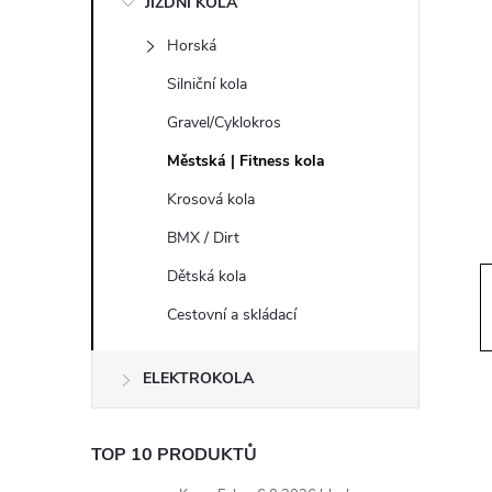
JÍZDNÍ KOLA
s
Horská
t
Silniční kola
r
Gravel/Cyklokros
Městská | Fitness kola
a
Krosová kola
n
BMX / Dirt
Dětská kola
n
Cestovní a skládací
í
ELEKTROKOLA
p
a
TOP 10 PRODUKTŮ