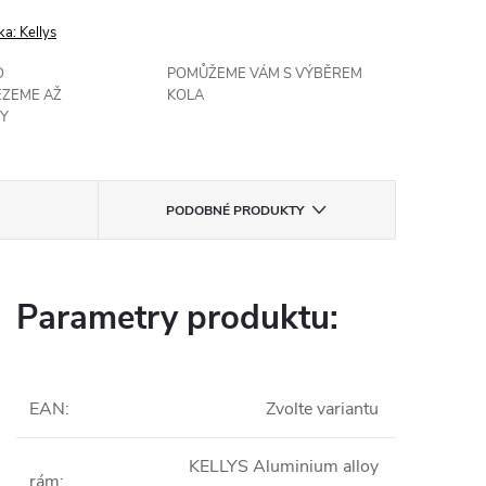
ka:
Kellys
O
POMŮŽEME VÁM S VÝBĚREM
EZEME AŽ
KOLA
Y
PODOBNÉ PRODUKTY
Parametry produktu:
EAN
:
Zvolte variantu
KELLYS Aluminium alloy
rám
: