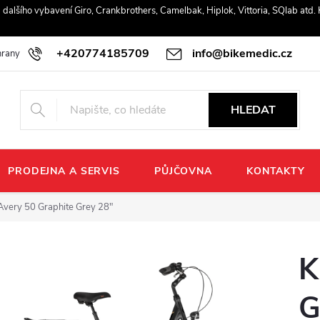
r a dalšího vybavení Giro, Crankbrothers, Camelbak, Hiplok, Vittoria, SQlab atd
+420774185709
info@bikemedic.cz
rany osobních údajů
HLEDAT
PRODEJNA A SERVIS
PŮJČOVNA
KONTAKTY
very 50 Graphite Grey 28"
K
G