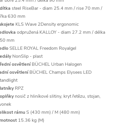
ar bore 25.4 mm / délka 90 mm
ídítka
steel RiseBar - diam 25.4 mm / rise 70 mm /
ířka 630 mm
ukojete
KLS Wave 2Density ergonomic
edlovka
odpružená KALLOY - diam 27.2 mm / délka
50 mm
edlo
SELLE ROYAL Freedom Royalgel
edály
NonSlip - plast
řední osvětlení
BÜCHEL Urban Halogen
adní osvětlení
BÜCHEL Champs Elysees LED
tandlight
latníky
RPZ
oplňky
nosič z hliníkové slitiny, kryt řetězu, stojan,
vonek
elikost rámu
S (430 mm) / M (480 mm)
motnost
15.36 kg (M)