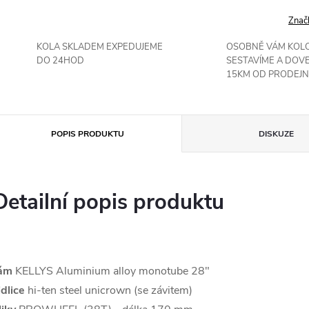
Znač
KOLA SKLADEM EXPEDUJEME
OSOBNĚ VÁM KOL
DO 24HOD
SESTAVÍME A DOV
15KM OD PRODEJN
POPIS PRODUKTU
DISKUZE
Detailní popis produktu
ám
KELLYS Aluminium alloy monotube 28"
idlice
hi-ten steel unicrown (se závitem)