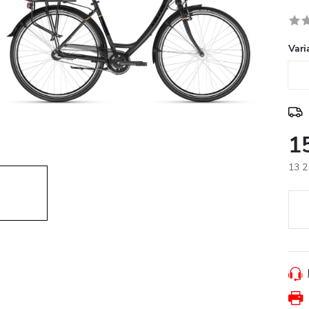
Vari
1
13 2
Měr
cena