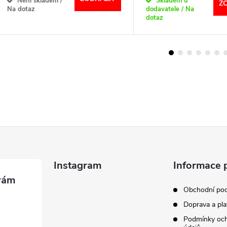
Není skladem /
Skladem u
Z
Na dotaz
dodavatele / Na
dotaz
Instagram
Informace 
Obchodní po
Doprava a pla
Podmínky och