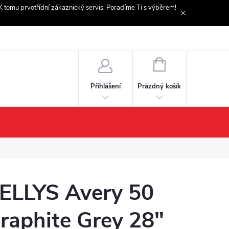
. K tomu prvotřídní zákaznický servis. Poradíme Ti s výběrem!
NÁKUPNÍ
KOŠÍK
Prázdný košík
Přihlášení
ELLYS Avery 50
raphite Grey 28"