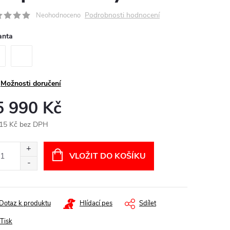
Podrobnosti hodnocení
Neohodnoceno
anta
Možnosti doručení
5 990 Kč
15 Kč bez DPH
ná
:
VLOŽIT DO KOŠÍKU
Dotaz k produktu
Hlídací pes
Sdílet
Tisk