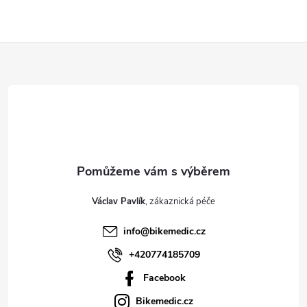
Z
á
p
a
t
Václav Pavlík
í
info
@
bikemedic.cz
+420774185709
Facebook
Bikemedic.cz