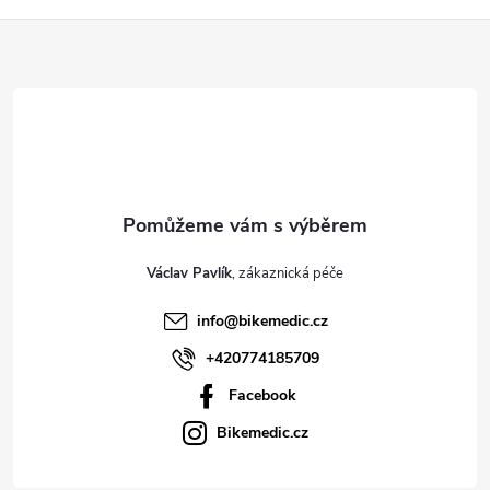
Z
á
p
a
t
Václav Pavlík
í
info
@
bikemedic.cz
+420774185709
Facebook
Bikemedic.cz