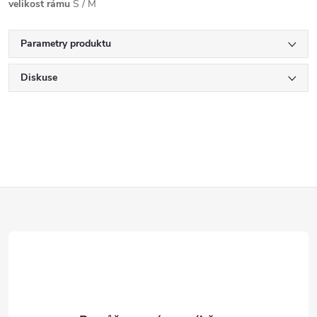
velikost rámu
S / M
Parametry produktu
Diskuse
Z
á
p
a