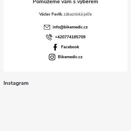
t
Václav Pavlík
í
info
@
bikemedic.cz
+420774185709
Facebook
Bikemedic.cz
Instagram