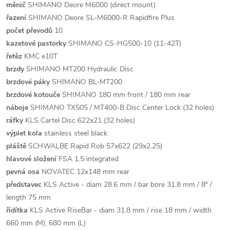
měnič
SHIMANO Deore M6000 (direct mount)
řazení
SHIMANO Deore SL-M6000-R Rapidfire Plus
počet převodů
10
kazetové pastorky
SHIMANO CS-HG500-10 (11-42T)
řetěz
KMC e10T
brzdy
SHIMANO MT200 Hydraulic Disc
brzdové páky
SHIMANO BL-MT200
brzdové kotouče
SHIMANO 180 mm front / 180 mm rear
náboje
SHIMANO TX505 / MT400-B Disc Center Lock (32 holes)
ráfky
KLS Cartel Disc 622x21 (32 holes)
výplet kola
stainless steel black
pláště
SCHWALBE Rapid Rob 57x622 (29x2.25)
hlavové složení
FSA 1.5 integrated
pevná osa
NOVATEC 12x148 mm rear
představec
KLS Active - diam 28.6 mm / bar bore 31.8 mm / 8° /
length 75 mm
řídítka
KLS Active RiseBar - diam 31.8 mm / rise 18 mm / width
660 mm (M), 680 mm (L)