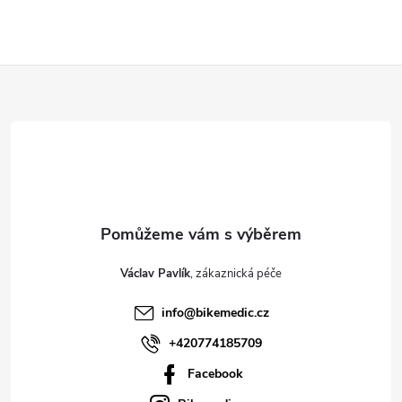
Z
á
p
a
t
Václav Pavlík
í
info
@
bikemedic.cz
+420774185709
Facebook