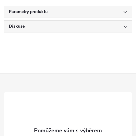
Parametry produktu
Diskuse
Z
á
p
a