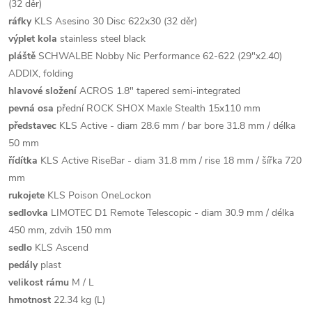
(32 děr)
ráfky
KLS Asesino 30 Disc 622x30 (32 děr)
výplet kola
stainless steel black
pláště
SCHWALBE Nobby Nic Performance 62-622 (29"x2.40)
ADDIX, folding
hlavové složení
ACROS 1.8" tapered semi-integrated
pevná osa
přední ROCK SHOX Maxle Stealth 15x110 mm
představec
KLS Active - diam 28.6 mm / bar bore 31.8 mm / délka
50 mm
řídítka
KLS Active RiseBar - diam 31.8 mm / rise 18 mm / šířka 720
mm
rukojete
KLS Poison OneLockon
sedlovka
LIMOTEC D1 Remote Telescopic - diam 30.9 mm / délka
450 mm, zdvih 150 mm
sedlo
KLS Ascend
pedály
plast
velikost rámu
M / L
hmotnost
22.34 kg (L)