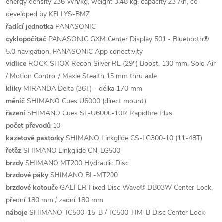
energy density 236 Wh/kg, weight 3.48 kg, capacity 23 Ah, co-
developed by KELLYS-BMZ
řadící jednotka
PANASONIC
cyklopočítač
PANASONIC GXM Center Display 501 - Bluetooth®
5.0 navigation, PANASONIC App conectivity
vidlice
ROCK SHOX Recon Silver RL (29") Boost, 130 mm, Solo Air
/ Motion Control / Maxle Stealth 15 mm thru axle
kliky
MIRANDA Delta (36T) - délka 170 mm
měnič
SHIMANO Cues U6000 (direct mount)
řazení
SHIMANO Cues SL-U6000-10R Rapidfire Plus
počet převodů
10
kazetové pastorky
SHIMANO Linkglide CS-LG300-10 (11-48T)
řetěz
SHIMANO Linkglide CN-LG500
brzdy
SHIMANO MT200 Hydraulic Disc
brzdové páky
SHIMANO BL-MT200
brzdové kotouče
GALFER Fixed Disc Wave® DB03W Center Lock,
přední 180 mm / zadní 180 mm
náboje
SHIMANO TC500-15-B / TC500-HM-B Disc Center Lock