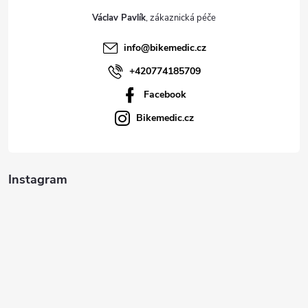
t
Václav Pavlík
í
info
@
bikemedic.cz
+420774185709
Facebook
Bikemedic.cz
Instagram