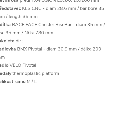
evná osa
přední X-FUSION Lock-X 15x100 mm
ředstavec
KLS CNC - diam 28.6 mm / bar bore 35
m / length 35 mm
ídítka
RACE FACE Chester RiseBar - diam 35 mm /
ise 35 mm / šířka 780 mm
ukojete
dirt
edlovka
BMX Pivotal - diam 30.9 mm / délka 200
mm
edlo
VELO Pivotal
edály
thermoplastic platform
elikost rámu
M / L