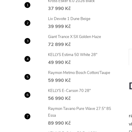
Kross Esker 6.0 2026 black
n
37 990 Kč
e
Liv Devote 1 Dune Beige
39 999 Kč
l
Giant Trance X SX Golden Haze
72 899 Kč
KELLYS Estima 50 White 28"
49 990 Kč
Raymon Metmo Bosch Cotton/Taupe
59 990 Kč
KELLYS E-Carson 70 28"
56 990 Kč
Raymon Tavano Pure Wave 27.5" 8S
r
Essa
89 990 Kč
v