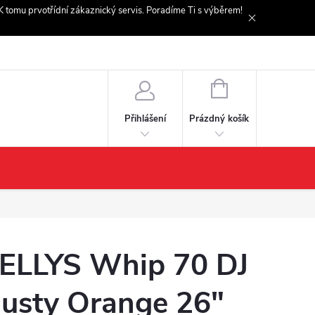
. K tomu prvotřídní zákaznický servis. Poradíme Ti s výběrem!
NÁKUPNÍ
KOŠÍK
Prázdný košík
Přihlášení
ELLYS Whip 70 DJ
usty Orange 26"