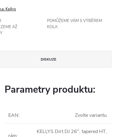
ka:
Kellys
O
POMŮŽEME VÁM S VÝBĚREM
EZEME AŽ
KOLA
Y
DISKUZE
Parametry produktu:
EAN
:
Zvolte variantu
KELLYS Dirt DJ 26", tapered HT,
rám
: