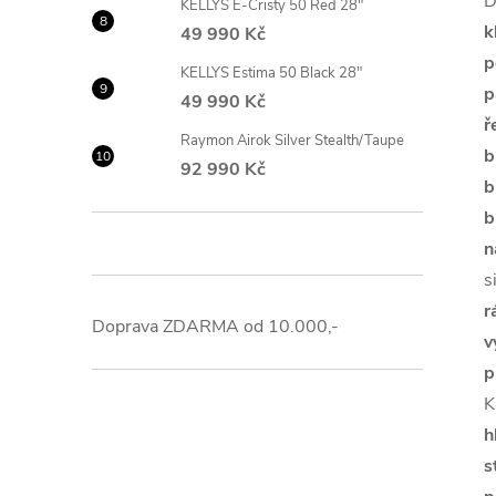
D
KELLYS E-Cristy 50 Red 28"
k
49 990 Kč
p
KELLYS Estima 50 Black 28"
p
49 990 Kč
ř
Raymon Airok Silver Stealth/Taupe
b
92 990 Kč
b
b
n
s
r
Doprava ZDARMA od 10.000,-
v
p
K
h
s