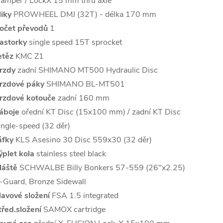
amper / LockX 15 mm thru axle
liky
PROWHEEL DMJ (32T) - délka 170 mm
očet převodů
1
astorky
single speed 15T sprocket
etěz
KMC Z1
rzdy
zadní SHIMANO MT500 Hydraulic Disc
rzdové páky
SHIMANO BL-MT501
rzdové kotouče
zadní 160 mm
áboje
ořední KT Disc (15x100 mm) / zadní KT Disc
ingle-speed (32 děr)
áfky
KLS Asesino 30 Disc 559x30 (32 děr)
ýplet kola
stainless steel black
láště
SCHWALBE Billy Bonkers 57-559 (26"x2.25)
-Guard, Bronze Sidewall
lavové složení
FSA 1.5 integrated
třed.složení
SAMOX cartridge