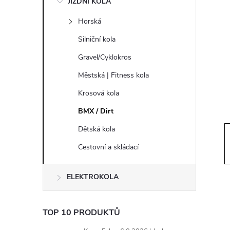
JÍZDNÍ KOLA
s
Horská
t
Silniční kola
r
Gravel/Cyklokros
Městská | Fitness kola
a
Krosová kola
n
BMX / Dirt
Dětská kola
n
Cestovní a skládací
í
ELEKTROKOLA
p
a
TOP 10 PRODUKTŮ