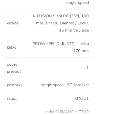
single-speed
X-FUSION Slant RC (26"), 100
vidlice
:
mm, air / RC Damper / LockX
15 mm thru axle
PROWHEEL DMJ (32T) - délka
kliky
:
170 mm
počet
1
převodů
:
pastorky
:
single speed 15T sprocket
řetěz
:
KMC Z1
zadní SHIMANO MT500