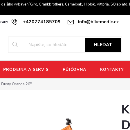
r a dalšího vybavení Giro, Crankbrothers, Camelbak, Hiplok, Vittoria, SQlab atd
+420774185709
info@bikemedic.cz
rany osobních údajů
HLEDAT
PRODEJNA A SERVIS
PŮJČOVNA
KONTAKTY
 Dusty Orange 26"
K
D