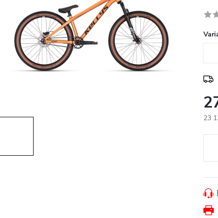
Vari
2
23 1
Měr
cena