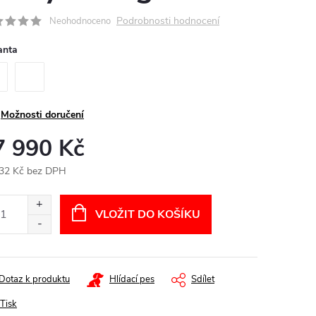
Podrobnosti hodnocení
Neohodnoceno
anta
Možnosti doručení
7 990 Kč
32 Kč bez DPH
ná
:
VLOŽIT DO KOŠÍKU
Dotaz k produktu
Hlídací pes
Sdílet
Tisk