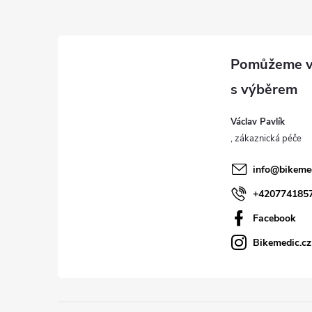
Z
á
p
a
Václav Pavlík
t
í
info
@
bikeme
+420774185
Facebook
Bikemedic.cz