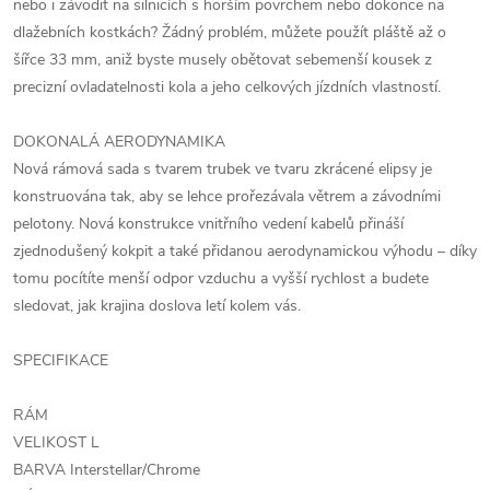
nebo i závodit na silnicích s horším povrchem nebo dokonce na
dlažebních kostkách? Žádný problém, můžete použít pláště až o
šířce 33 mm, aniž byste musely obětovat sebemenší kousek z
precizní ovladatelnosti kola a jeho celkových jízdních vlastností.
DOKONALÁ AERODYNAMIKA
Nová rámová sada s tvarem trubek ve tvaru zkrácené elipsy je
konstruována tak, aby se lehce prořezávala větrem a závodními
pelotony. Nová konstrukce vnitřního vedení kabelů přináší
zjednodušený kokpit a také přidanou aerodynamickou výhodu – díky
tomu pocítíte menší odpor vzduchu a vyšší rychlost a budete
sledovat, jak krajina doslova letí kolem vás.
SPECIFIKACE
RÁM
VELIKOST L
BARVA Interstellar/Chrome