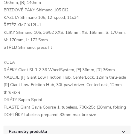
160mm, [R] 140mm
BRZDOVÉ PÁKY Shimano 105 Di2
KAZETA Shimano 105, 12-speed, 11x34
ŘETĚZ KMC X12L-1
KLIKY Shimano 105, 36/52 XXS: 165mm, XS: 165mm, S: 170mm,
M: 170mm, L: 172.5mm
STŘED Shimano, press fit
KOLA
RÁFKY Giant SLR 2 36 WheelSystem, [F] 36mm, [R] 36mm
NÁBOJE [F] Giant Low Friction Hub, CenterLock, 12mm thru-axle
[R] Giant Low Friction Hub, 30t pawl driver, CenterLock, 12mm
thru-axle
DRÁTY Sapim Sprint
PLÁŠTĚ Giant Gavia Course 1, tubeless, 700x25c (28mm), folding
DOPLŇKY tubeless prepared, 33mm max tire size
Parametry produktu