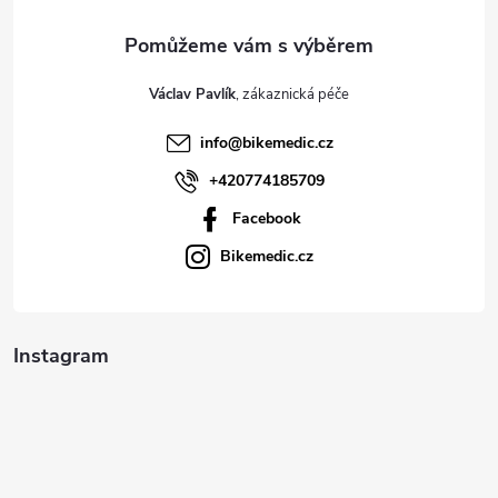
a
t
Václav Pavlík
í
info
@
bikemedic.cz
+420774185709
Facebook
Bikemedic.cz
Instagram