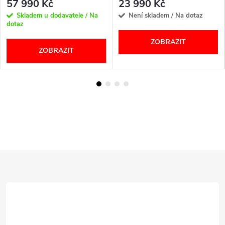
57 990 Kč
23 990 Kč
Skladem u dodavatele / Na
Není skladem / Na dotaz
dotaz
ZOBRAZIT
ZOBRAZIT
Z
á
p