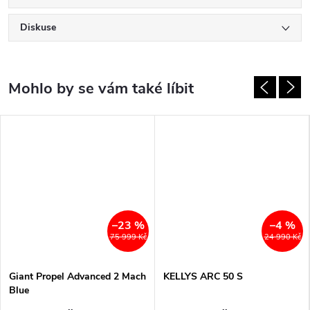
Diskuse
–23 %
–4 %
75 999 Kč
24 990 Kč
Giant Propel Advanced 2 Mach
KELLYS ARC 50 S
Blue