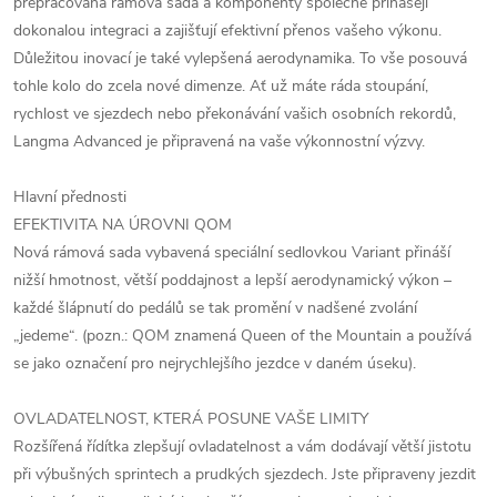
přepracovaná rámová sada a komponenty společně přinášejí
dokonalou integraci a zajišťují efektivní přenos vašeho výkonu.
Důležitou inovací je také vylepšená aerodynamika. To vše posouvá
tohle kolo do zcela nové dimenze. Ať už máte ráda stoupání,
rychlost ve sjezdech nebo překonávání vašich osobních rekordů,
Langma Advanced je připravená na vaše výkonnostní výzvy.
Hlavní přednosti
EFEKTIVITA NA ÚROVNI QOM
Nová rámová sada vybavená speciální sedlovkou Variant přináší
nižší hmotnost, větší poddajnost a lepší aerodynamický výkon –
každé šlápnutí do pedálů se tak promění v nadšené zvolání
„jedeme“. (pozn.: QOM znamená Queen of the Mountain a používá
se jako označení pro nejrychlejšího jezdce v daném úseku).
OVLADATELNOST, KTERÁ POSUNE VAŠE LIMITY
Rozšířená řídítka zlepšují ovladatelnost a vám dodávají větší jistotu
při výbušných sprintech a prudkých sjezdech. Jste připraveny jezdit