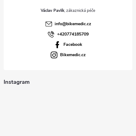
t
Václav Pavlík
í
info
@
bikemedic.cz
+420774185709
Facebook
Bikemedic.cz
Instagram