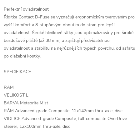
Perfektní ovladatelnost
Řídítka Contact D-Fuse se vyznačují ergonomickým tvarováním pro
vyšší komfort a 8-stupňovým ohnutím do stran pro lepší
ovladatelnost. Široké hliníkové ráfky jsou optimalizovány pro široké
bezdušové pláště (až 38 mm) a zajišťují předvídatelnou
ovladatelnost a stabilitu na nejrůznějších typech povrchu, od asfaltu
po dlažební kostky.
SPECIFIKACE
RÁM
VELIKOST L
BARVA Meteorite Mist
RÁM Advanced-grade Composite, 12x142mm thru-axle, disc
VIDLICE Advanced-grade Composite, full-composite OverDrive
steerer, 12x100mm thru-axle, disc