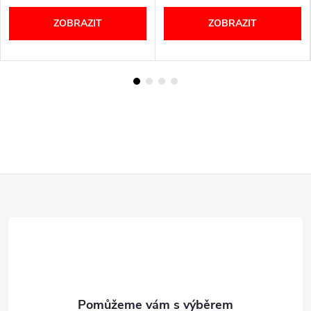
ZOBRAZIT
ZOBRAZIT
Z
á
p
a