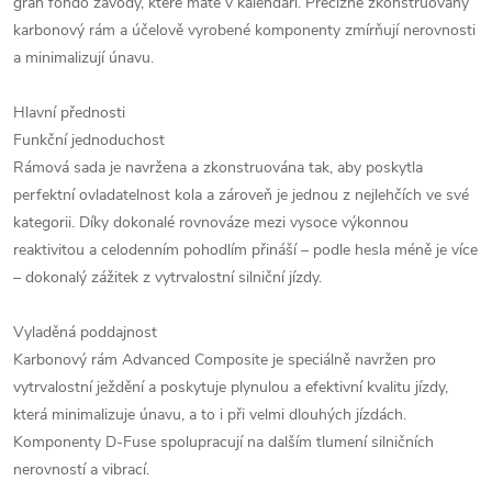
gran fondo závody, které máte v kalendáři. Precizně zkonstruovaný
karbonový rám a účelově vyrobené komponenty zmírňují nerovnosti
a minimalizují únavu.
Hlavní přednosti
Funkční jednoduchost
Rámová sada je navržena a zkonstruována tak, aby poskytla
perfektní ovladatelnost kola a zároveň je jednou z nejlehčích ve své
kategorii. Díky dokonalé rovnováze mezi vysoce výkonnou
reaktivitou a celodenním pohodlím přináší – podle hesla méně je více
– dokonalý zážitek z vytrvalostní silniční jízdy.
Vyladěná poddajnost
Karbonový rám Advanced Composite je speciálně navržen pro
vytrvalostní ježdění a poskytuje plynulou a efektivní kvalitu jízdy,
která minimalizuje únavu, a to i při velmi dlouhých jízdách.
Komponenty D-Fuse spolupracují na dalším tlumení silničních
nerovností a vibrací.