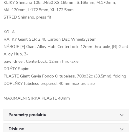
KLIKY Shimano 105, 34/50 XS:165mm, S:165mm, M:170mm,
M/L:170mm, L:172.5mm, XL:172.5mm
STŘED Shimano, press fit
KOLA
RÁFKY Giant SLR 2 40 Carbon Disc WheelSystem
NÁBOJE [F] Giant Alloy Hub, CenterLock, 12mm thru-axle, [R] Giant
Alloy Hub, 3-
pawl driver, CenterLock, 12mm thru-axle
DRÁTY Sapim
PLÁŠTĚ Giant Gavia Fondo 0, tubeless, 700x32c (33.5mm), folding
DOPLŇKY tubeless prepared, 40mm max tire size
MAXIMÁLNÍ ŠÍŘKA PLÁŠTĚ 40mm
Parametry produktu
Diskuse