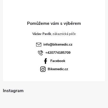
p
a
t
Václav Pavlík
í
info
@
bikemedic.cz
+420774185709
Facebook
Bikemedic.cz
Instagram