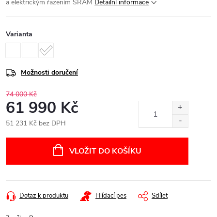
a elektrickým řazením SRAM
Detailní informace
Varianta
Možnosti doručení
74 000 Kč
61 990 Kč
51 231 Kč bez DPH
Měrná
cena:
VLOŽIT DO KOŠÍKU
Dotaz k produktu
Hlídací pes
Sdílet