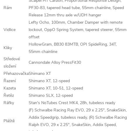
Scalpel HT Carbon, Proportional Response Design,
Rám
PF30-83, tapered head tube, 55mm chainline, Speed
Release 12mm thru axle w/UDH hanger
Lefty Ocho, 100mm, Chamber Damper with remote
Vidlice
lockout, OppO Spring System, tapered steerer, 55mm
offset
HollowGram, BB30 83MTB, OPI SpideRing, 34T,
Kliky
55mm chainline
Středové
Cannondale Alloy PressFit30
složení
Přehazovačka
Shimano XT
Řazení
Shimano XT, 12-speed
Kazeta
Shimano XT, 10-51, 12-speed
Řetěz
Shimano SLX, 12-speed
Ráfky
Stan's NoTubes Crest MK4, 28h, tubeless ready
(F) Schwalbe Racing Ray EVO, 29 x 2.25", SnakeSkin,
Addix Speedgrip, tubeless ready, (R) Schwalbe Racing
Pláště
Ralph EVO, 29 x 2.25", SnakeSkin, Addix Speed,