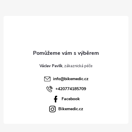
Z
á
p
a
t
Václav Pavlík
í
info
@
bikemedic.cz
+420774185709
Facebook
Bikemedic.cz