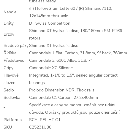
tubeless ready
(F) HollowGram Lefty 60 / (R) Shimano7110,
Náboje
12x148mm thru-axle
Dráty
DT Swiss Competition
Shimano XT hydraulic disc, 180/160mm SM-RT66
Brzdy
rotors
Brzdové páky
Shimano XT hydraulic disc
Řídítka
Cannondale 1 Flat, Carbon, 31.8mm, 9° back, 760mm
Představec
Cannondale 3, 6061 Alloy, 31.8, 7°
Gripy
Cannondale XC Silicone
Hlavové
Integrated, 1-1/8 to 1.5", sealed angular contact
složení
bearings
Sedlo
Prologo Dimension NDR, Tirox rails
Sedlovka
Cannondale C1 Carbon, 27.2x400mm
Specifikace a ceny se mohou změnit bez udání
*
důvodu. Obrázky produktů jsou pouze orientační.
Platforma
SCALPEL HT G1
SKU
C25231U30