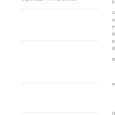
K
S
s
P
Ř
K
Ř
R
P
N