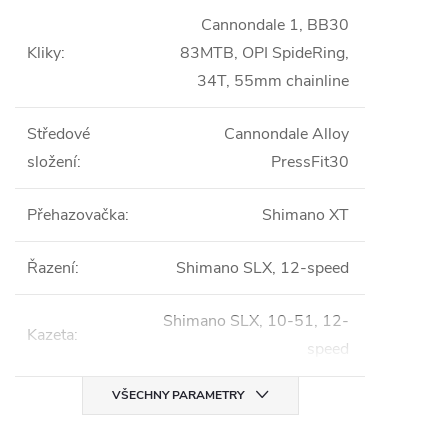
Cannondale 1, BB30
Kliky
:
83MTB, OPI SpideRing,
34T, 55mm chainline
Středové
Cannondale Alloy
složení
:
PressFit30
Přehazovačka
:
Shimano XT
Řazení
:
Shimano SLX, 12-speed
Shimano SLX, 10-51, 12-
Kazeta
:
speed
VŠECHNY PARAMETRY