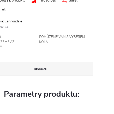
Dotaz k produktu
Hlídací pes
Sdílet
Tisk
ka:
Cannondale
ka
:
24
O
POMŮŽEME VÁM S VÝBĚREM
EZEME AŽ
KOLA
Y
DISKUZE
Parametry produktu: