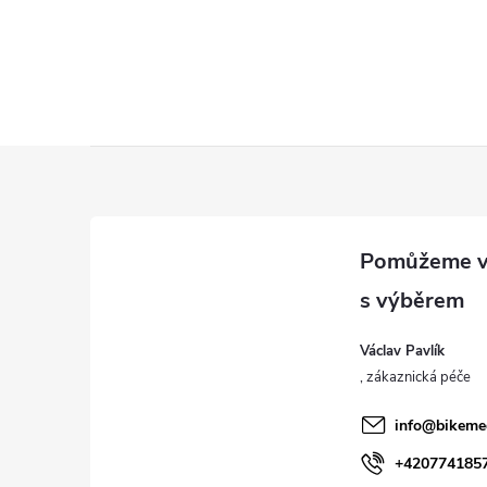
Z
á
p
a
Václav Pavlík
t
í
info
@
bikeme
+420774185