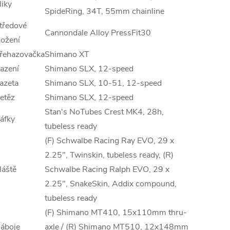
liky
SpideRing, 34T, 55mm chainline
tředové
Cannondale Alloy PressFit30
ložení
řehazovačka
Shimano XT
azení
Shimano SLX, 12-speed
azeta
Shimano SLX, 10-51, 12-speed
etěz
Shimano SLX, 12-speed
Stan's NoTubes Crest MK4, 28h,
áfky
tubeless ready
(F) Schwalbe Racing Ray EVO, 29 x
2.25", Twinskin, tubeless ready, (R)
láště
Schwalbe Racing Ralph EVO, 29 x
2.25", SnakeSkin, Addix compound,
tubeless ready
(F) Shimano MT410, 15x110mm thru-
áboje
axle / (R) Shimano MT510, 12x148mm