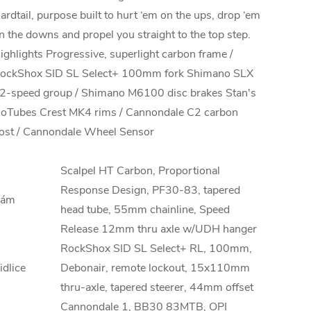
ardtail, purpose built to hurt ‘em on the ups, drop ‘em
n the downs and propel you straight to the top step.
ighlights Progressive, superlight carbon frame /
ockShox SID SL Select+ 100mm fork Shimano SLX
2-speed group / Shimano M6100 disc brakes Stan's
oTubes Crest MK4 rims / Cannondale C2 carbon
ost / Cannondale Wheel Sensor
Scalpel HT Carbon, Proportional
Response Design, PF30-83, tapered
ám
head tube, 55mm chainline, Speed
Release 12mm thru axle w/UDH hanger
RockShox SID SL Select+ RL, 100mm,
idlice
Debonair, remote lockout, 15x110mm
thru-axle, tapered steerer, 44mm offset
Cannondale 1, BB30 83MTB, OPI