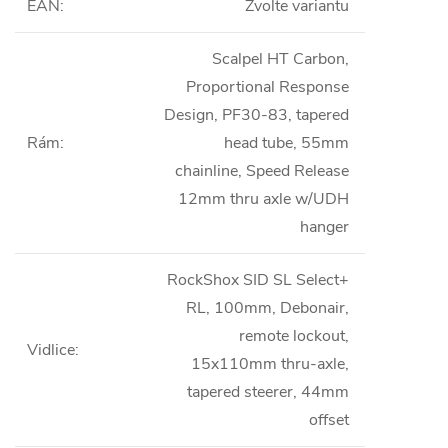
EAN
:
Zvolte variantu
Scalpel HT Carbon,
Proportional Response
Design, PF30-83, tapered
Rám
:
head tube, 55mm
chainline, Speed Release
12mm thru axle w/UDH
hanger
RockShox SID SL Select+
RL, 100mm, Debonair,
remote lockout,
Vidlice
:
15x110mm thru-axle,
tapered steerer, 44mm
offset