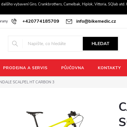
r a dalšího vybavení Giro, Crankbrothers, Camelbak, Hiplok, Vittoria, SQlab atd
+420774185709
info@bikemedic.cz
rany osobních údajů
HLEDAT
PRODEJNA A SERVIS
PŮJČOVNA
KONTAKTY
DALE SCALPEL HT CARBON 3
C
S