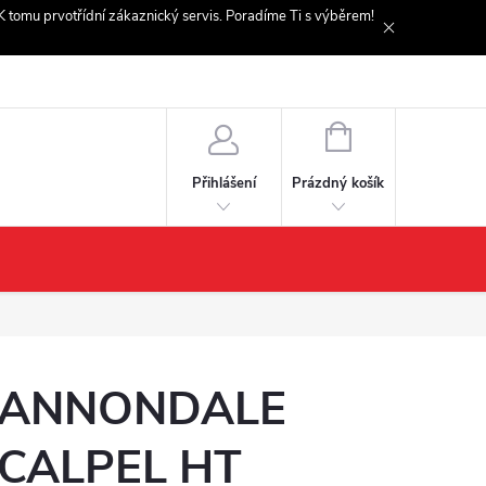
. K tomu prvotřídní zákaznický servis. Poradíme Ti s výběrem!
NÁKUPNÍ
KOŠÍK
Prázdný košík
Přihlášení
ANNONDALE
CALPEL HT