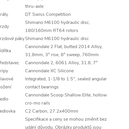
thru-axle
ráty
DT Swiss Competition
Shimano M6100 hydraulic disc,
rzdy
180/160mm RT64 rotors
rzdové páky
Shimano M6100 hydraulic disc
Cannondale 2 Flat, butted 2014 Alloy,
ídítka
31.8mm, 3° rise, 8° sweep, 760mm
ředstavec
Cannondale 2, 6061 Alloy, 31.8, 7°
ripy
Cannondale XC Silicone
lavové
Integrated, 1-1/8 to 1.5", sealed angular
ložení
contact bearings
Cannondale Scoop Shallow Elite, hollow
edlo
cro-mo rails
edlovka
C2 Carbon, 27.2x400mm
Specifikace a ceny se mohou změnit bez
udání důvodu. Obrázky produktů jsou