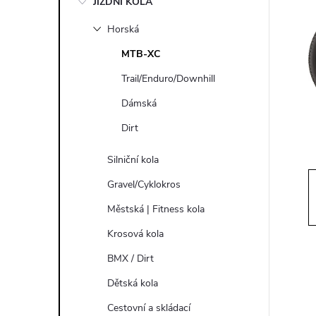
JÍZDNÍ KOLA
s
Horská
t
MTB-XC
r
Trail/Enduro/Downhill
Dámská
a
Dirt
n
Silniční kola
n
Gravel/Cyklokros
Městská | Fitness kola
í
Krosová kola
p
BMX / Dirt
Dětská kola
a
Cestovní a skládací