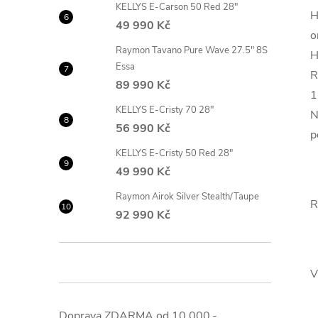
KELLYS E-Carson 50 Red 28"
H
49 990 Kč
o
Raymon Tavano Pure Wave 27.5" 8S
H
Essa
R
89 990 Kč
1
KELLYS E-Cristy 70 28"
N
56 990 Kč
p
KELLYS E-Cristy 50 Red 28"
49 990 Kč
Raymon Airok Silver Stealth/Taupe
R
92 990 Kč
V
Doprava ZDARMA od 10.000,-