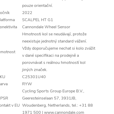
pouze orientační.
očník
2022
latforma
SCALPEL HT G1
onektivita
Cannondale Wheel Sensor
Hmotnosti kol se neudávají, protože
neexistuje jednotný standard vážení.
Vždy doporučujeme nechat si kolo zvážit
motnost
v dané specifikaci na prodejně a
porovnávat s reálnou hmotností kol
jiných značek.
KU
C25301U40
arva
RYW
Cycling Sports Group Europe B.V.,
PSR
Geeresteinselaan 57, 3931JB,
ontakt v EU
Woudenberg, Netherlands, tel.: +31 88
1971 500 | www.cannondale.com