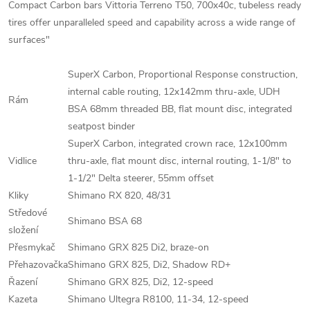
Compact Carbon bars Vittoria Terreno T50, 700x40c, tubeless ready
tires offer unparalleled speed and capability across a wide range of
surfaces"
SuperX Carbon, Proportional Response construction,
internal cable routing, 12x142mm thru-axle, UDH
Rám
BSA 68mm threaded BB, flat mount disc, integrated
seatpost binder
SuperX Carbon, integrated crown race, 12x100mm
Vidlice
thru-axle, flat mount disc, internal routing, 1-1/8" to
1-1/2" Delta steerer, 55mm offset
Kliky
Shimano RX 820, 48/31
Středové
Shimano BSA 68
složení
Přesmykač
Shimano GRX 825 Di2, braze-on
Přehazovačka
Shimano GRX 825, Di2, Shadow RD+
Řazení
Shimano GRX 825, Di2, 12-speed
Kazeta
Shimano Ultegra R8100, 11-34, 12-speed