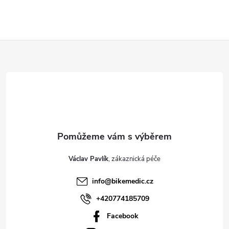
Z
á
p
a
t
Václav Pavlík
í
info
@
bikemedic.cz
+420774185709
Facebook