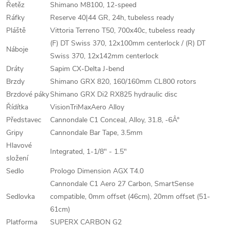
Řetěz
Shimano M8100, 12-speed
Ráfky
Reserve 40|44 GR, 24h, tubeless ready
Pláště
Vittoria Terreno T50, 700x40c, tubeless ready
(F) DT Swiss 370, 12x100mm centerlock / (R) DT
Náboje
Swiss 370, 12x142mm centerlock
Dráty
Sapim CX-Delta J-bend
Brzdy
Shimano GRX 820, 160/160mm CL800 rotors
Brzdové páky
Shimano GRX Di2 RX825 hydraulic disc
Řídítka
VisionTriMaxAero Alloy
Představec
Cannondale C1 Conceal, Alloy, 31.8, -6Â°
Gripy
Cannondale Bar Tape, 3.5mm
Hlavové
Integrated, 1-1/8" - 1.5"
složení
Sedlo
Prologo Dimension AGX T4.0
Cannondale C1 Aero 27 Carbon, SmartSense
Sedlovka
compatible, 0mm offset (46cm), 20mm offset (51-
61cm)
Platforma
SUPERX CARBON G2