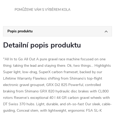
POMŮŽEME VÁM S VÝBĚREM KOLA
Popis produktu
Detailní popis produktu
"All In to Go All Out A pure gravel race machine focused on one
thing: taking the lead and staying there. Ok, two things… Highlights
Super light, low-drag, SuperX carbon frameset, backed by our
Lifetime Warranty Flawless shifting from Shimano’s top-flight
electronic gravel groupset, GRX Di2 825 Powerful, controlled
braking from Shimano GRX 820 hydraulic disc brakes with CL800
rotors Reserve’s exceptional 40 I 44 GR carbon gravel wheels with
DT Swiss 370 hubs. Light, durable, and oh-so-fast Our sleek, cable-
guiding, Conceal stem, with lightweight, ergonomic FSA SL-K