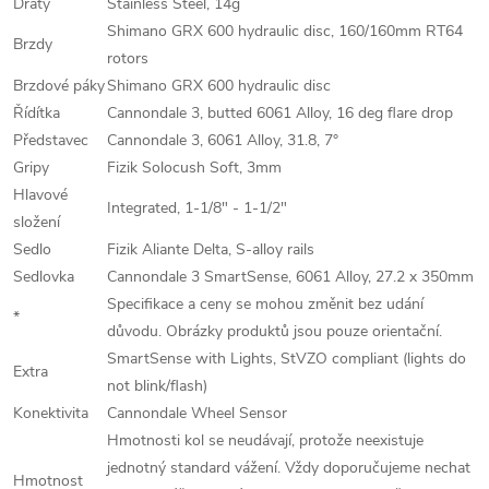
Dráty
Stainless Steel, 14g
Shimano GRX 600 hydraulic disc, 160/160mm RT64
Brzdy
rotors
Brzdové páky
Shimano GRX 600 hydraulic disc
Řídítka
Cannondale 3, butted 6061 Alloy, 16 deg flare drop
Představec
Cannondale 3, 6061 Alloy, 31.8, 7°
Gripy
Fizik Solocush Soft, 3mm
Hlavové
Integrated, 1-1/8" - 1-1/2"
složení
Sedlo
Fizik Aliante Delta, S-alloy rails
Sedlovka
Cannondale 3 SmartSense, 6061 Alloy, 27.2 x 350mm
Specifikace a ceny se mohou změnit bez udání
*
důvodu. Obrázky produktů jsou pouze orientační.
SmartSense with Lights, StVZO compliant (lights do
Extra
not blink/flash)
Konektivita
Cannondale Wheel Sensor
Hmotnosti kol se neudávají, protože neexistuje
jednotný standard vážení. Vždy doporučujeme nechat
Hmotnost