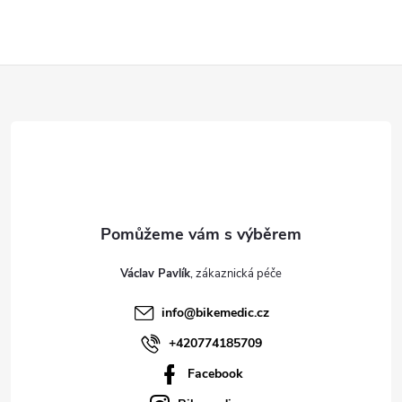
Z
á
p
a
t
Václav Pavlík
í
info
@
bikemedic.cz
+420774185709
Facebook