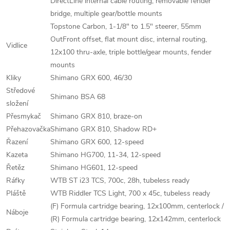
DirectLine internal cable routing, removable fender
bridge, multiple gear/bottle mounts
Topstone Carbon, 1-1/8" to 1.5" steerer, 55mm
OutFront offset, flat mount disc, internal routing,
Vidlice
12x100 thru-axle, triple bottle/gear mounts, fender
mounts
Kliky
Shimano GRX 600, 46/30
Středové
Shimano BSA 68
složení
Přesmykač
Shimano GRX 810, braze-on
Přehazovačka
Shimano GRX 810, Shadow RD+
Řazení
Shimano GRX 600, 12-speed
Kazeta
Shimano HG700, 11-34, 12-speed
Řetěz
Shimano HG601, 12-speed
Ráfky
WTB ST i23 TCS, 700c, 28h, tubeless ready
Pláště
WTB Riddler TCS Light, 700 x 45c, tubeless ready
(F) Formula cartridge bearing, 12x100mm, centerlock /
Náboje
(R) Formula cartridge bearing, 12x142mm, centerlock