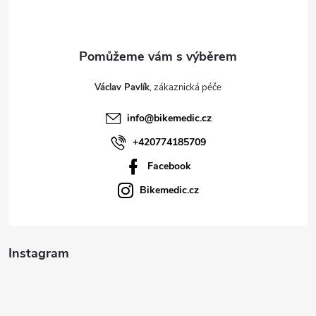
p
a
t
Václav Pavlík
í
info
@
bikemedic.cz
+420774185709
Facebook
Bikemedic.cz
Instagram