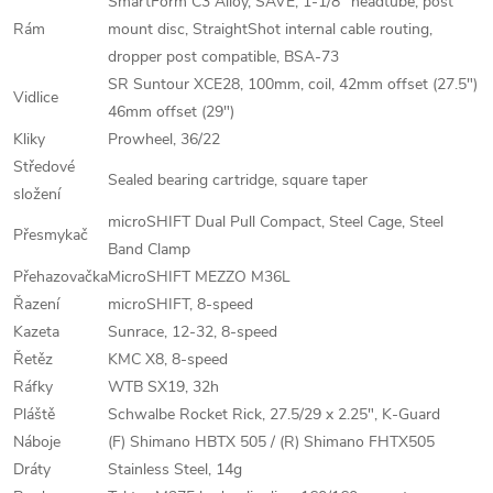
SmartForm C3 Alloy, SAVE, 1-1/8" headtube, post
Rám
mount disc, StraightShot internal cable routing,
dropper post compatible, BSA-73
SR Suntour XCE28, 100mm, coil, 42mm offset (27.5")
Vidlice
46mm offset (29")
Kliky
Prowheel, 36/22
Středové
Sealed bearing cartridge, square taper
složení
microSHIFT Dual Pull Compact, Steel Cage, Steel
Přesmykač
Band Clamp
Přehazovačka
MicroSHIFT MEZZO M36L
Řazení
microSHIFT, 8-speed
Kazeta
Sunrace, 12-32, 8-speed
Řetěz
KMC X8, 8-speed
Ráfky
WTB SX19, 32h
Pláště
Schwalbe Rocket Rick, 27.5/29 x 2.25", K-Guard
Náboje
(F) Shimano HBTX 505 / (R) Shimano FHTX505
Dráty
Stainless Steel, 14g