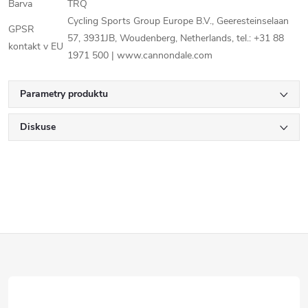
Barva
TRQ
Cycling Sports Group Europe B.V., Geeresteinselaan
GPSR
57, 3931JB, Woudenberg, Netherlands, tel.: +31 88
kontakt v EU
1971 500 | www.cannondale.com
Parametry produktu
Diskuse
Z
á