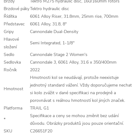
Brzdy
Tektro M275 hydraulic disc, 160/160mm rotors
Brzdové páky
Tektro hydraulic disc
Řídítka
6061 Alloy Riser, 31.8mm, 25mm rise, 700mm
Představec
6061 Alloy, 31.8, 8°
Gripy
Cannondale Dual-Density
Hlavové
Semi Integrated, 1-1/8"
složení
Sedlo
Cannondale Stage 2 Women's
Sedlovka
Cannondale 3, 6061 Alloy, 31.6 x 350/400mm
Ročník
2022
Hmotnosti kol se neudávají, protože neexistuje
jednotný standard vážení. Vždy doporučujeme nechat
Hmotnost
si kolo zvážit v dané specifikaci na prodejně a
porovnávat s reálnou hmotností kol jiných značek.
Platforma
TRAIL G1
Specifikace a ceny se mohou změnit bez udání
*
důvodu. Obrázky produktů jsou pouze orientační.
SKU
C26651F20