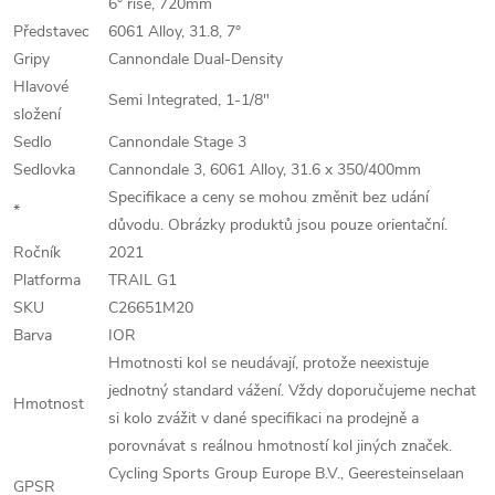
6° rise, 720mm
Představec
6061 Alloy, 31.8, 7°
Gripy
Cannondale Dual-Density
Hlavové
Semi Integrated, 1-1/8"
složení
Sedlo
Cannondale Stage 3
Sedlovka
Cannondale 3, 6061 Alloy, 31.6 x 350/400mm
Specifikace a ceny se mohou změnit bez udání
*
důvodu. Obrázky produktů jsou pouze orientační.
Ročník
2021
Platforma
TRAIL G1
SKU
C26651M20
Barva
IOR
Hmotnosti kol se neudávají, protože neexistuje
jednotný standard vážení. Vždy doporučujeme nechat
Hmotnost
si kolo zvážit v dané specifikaci na prodejně a
porovnávat s reálnou hmotností kol jiných značek.
Cycling Sports Group Europe B.V., Geeresteinselaan
GPSR