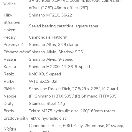
SR Suntour XCM-RL, 100mm, lockout, coil, 42mm
Vidlice
offset (27.5") 46mm offset (29")
Kliky
Shimano MT210, 36/22
Středové
Sealed bearing cartridge, square taper
složení
Pedály
Cannondale Platform
Přesmykač
Shimano Altus, 34.9 clamp
Přehazovačka
Shimano Alivio, Shadow SGS
Řazení
Shimano Alivio, 9-speed
Kazeta
Shimano HG200, 11-36, 9-speed
Řetěz
KMC X9, 9-speed
Ráfky
WTB SX19, 32h
Pláště
Schwalbe Rocket Rick, 27.5/29 x 2.25", K-Guard
Náboje
(F) Shimano HBTX 505 / (R) Shimano FHTX505
Dráty
Stainless Steel, 14g
Brzdy
Tektro M275 hydraulic disc, 160/160mm rotors
Brzdové páky
Tektro hydraulic disc
Cannondale Riser, 6061 Alloy, 25mm rise, 8° sweep,
Řídítka