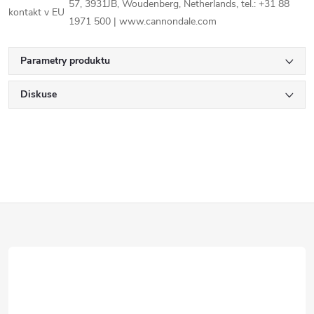
57, 3931JB, Woudenberg, Netherlands, tel.: +31 88
kontakt v EU
1971 500 | www.cannondale.com
Parametry produktu
Diskuse
Z
á
p