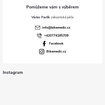
a
t
Václav Pavlík
í
info
@
bikemedic.cz
+420774185709
Facebook
Bikemedic.cz
Instagram