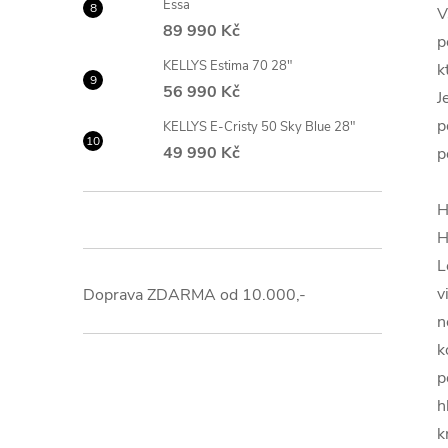
Essa
V
89 990 Kč
p
KELLYS Estima 70 28"
k
56 990 Kč
J
p
KELLYS E-Cristy 50 Sky Blue 28"
49 990 Kč
p
H
H
L
v
Doprava ZDARMA od 10.000,-
n
k
p
h
k