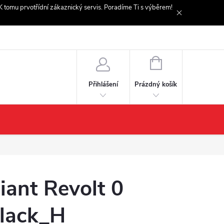
. K tomu prvotřídní zákaznický servis. Poradíme Ti s výběrem!
NÁKUPNÍ
KOŠÍK
Prázdný košík
Přihlášení
iant Revolt 0
lack_H