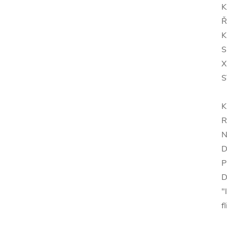
K
Ř
K
S
X
S
K
R
N
D
P
D
"
f