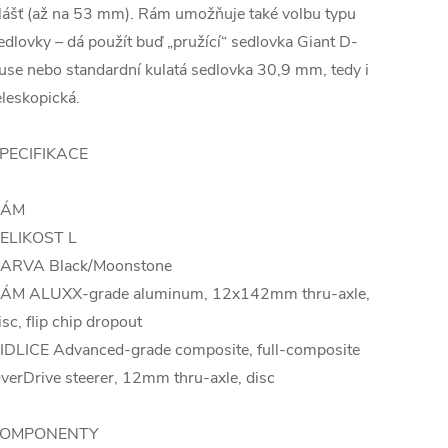
lášť (až na 53 mm). Rám umožňuje také volbu typu
edlovky – dá použít buď „pružící“ sedlovka Giant D-
use nebo standardní kulatá sedlovka 30,9 mm, tedy i
eleskopická.
PECIFIKACE
RÁM
ELIKOST L
ARVA Black/Moonstone
ÁM ALUXX-grade aluminum, 12x142mm thru-axle,
isc, flip chip dropout
IDLICE Advanced-grade composite, full-composite
verDrive steerer, 12mm thru-axle, disc
OMPONENTY