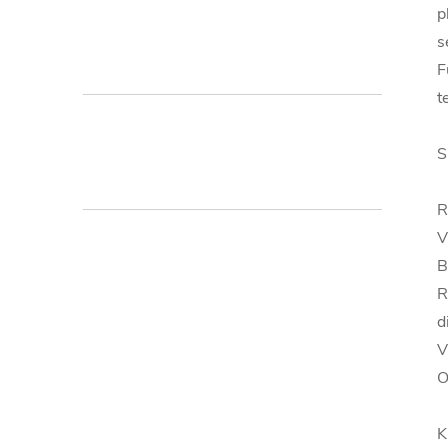
p
s
F
t
S
V
B
R
d
V
O
K