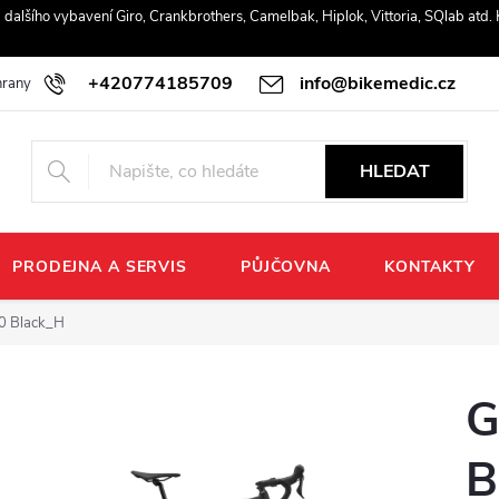
r a dalšího vybavení Giro, Crankbrothers, Camelbak, Hiplok, Vittoria, SQlab atd
+420774185709
info@bikemedic.cz
rany osobních údajů
HLEDAT
PRODEJNA A SERVIS
PŮJČOVNA
KONTAKTY
 0 Black_H
G
B