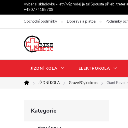
Přejít
Vyber si skladovku - letní výprodej je tu! Spousta přileb, trete
+420774185709
na
obsah
Obchodní podmínky
Doprava a platba
Podmínky och
JÍZDNÍ KOLA
ELEKTROKOLA
JÍZDNÍ KOLA
Gravel/Cyklokros
Giant Revolt
Domů
P
Přeskočit
Kategorie
kategorie
o