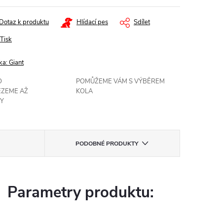
Dotaz k produktu
Hlídací pes
Sdílet
Tisk
ka:
Giant
O
POMŮŽEME VÁM S VÝBĚREM
EZEME AŽ
KOLA
Y
PODOBNÉ PRODUKTY
Parametry produktu: