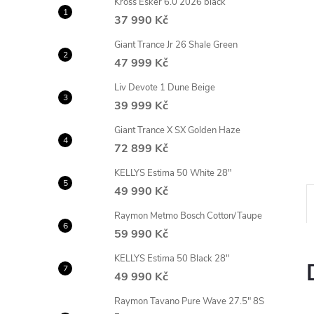
Kross Esker 6.0 2026 black
n
37 990 Kč
e
Giant Trance Jr 26 Shale Green
47 999 Kč
l
Liv Devote 1 Dune Beige
39 999 Kč
Giant Trance X SX Golden Haze
72 899 Kč
KELLYS Estima 50 White 28"
49 990 Kč
Raymon Metmo Bosch Cotton/Taupe
59 990 Kč
KELLYS Estima 50 Black 28"
49 990 Kč
Raymon Tavano Pure Wave 27.5" 8S