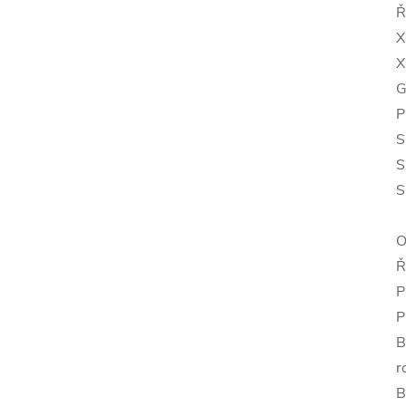
Ř
X
X
G
P
S
S
S
O
Ř
P
P
B
r
B