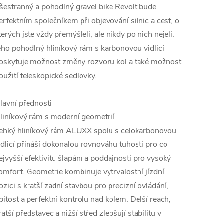
šestranný a pohodlný gravel bike Revolt bude
erfektním společníkem při objevování silnic a cest, o
terých jste vždy přemýšleli, ale nikdy po nich nejeli.
eho pohodlný hliníkový rám s karbonovou vidlicí
oskytuje možnost změny rozvoru kol a také možnost
oužití teleskopické sedlovky.
lavní přednosti
liníkový rám s moderní geometrií
ehký hliníkový rám ALUXX spolu s celokarbonovou
idlicí přináší dokonalou rovnováhu tuhosti pro co
ejvyšší efektivitu šlapání a poddajnosti pro vysoký
omfort. Geometrie kombinuje vytrvalostní jízdní
ozici s kratší zadní stavbou pro precizní ovládání,
bitost a perfektní kontrolu nad kolem. Delší reach,
ratší představec a nižší střed zlepšují stabilitu v