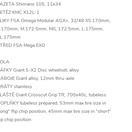
AZETA Shimano 105, 11x34
ETĚZ KMC X12L-1
LIKY FSA Omega Modular AGX+, 32/48 XS:170mm,
:170mm, M:172.5mm, M/L:172.5mm, L:175mm,
L:175mm
TŘED FSA Mega EXO
OLA
ÁFKY Giant S-X2 Disc wheelset, alloy
ÁBOJE Giant alloy, 12mm thru-axle
RÁTY stainless
LÁŠTĚ Giant Crosscut Grip TR, 700x40c, tubeless
OPLŇKY tubeless prepared, 53mm max tire size in
long" flip chip position, 45mm max tire size in "short"
lip chip position