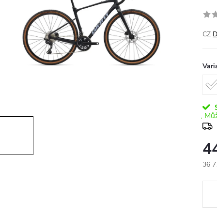
CZ
D
Vari
S
4
36 7
Měr
cena