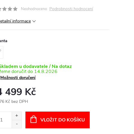
Podrobnosti hodnocení
Neohodnoceno
etailní informace
anta
kladem u dodavatele / Na dotaz
14.8.2026
Možnosti doručení
4 499 Kč
76 Kč bez DPH
ná
:
VLOŽIT DO KOŠÍKU