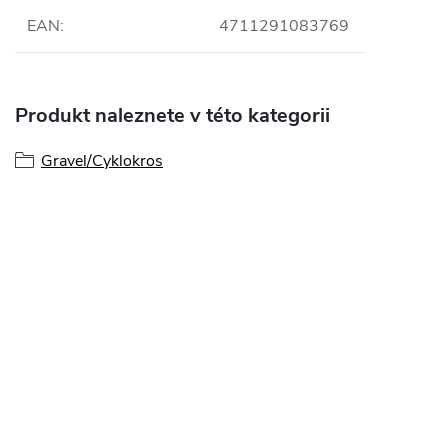
EAN
:
4711291083769
Produkt naleznete v této kategorii
Gravel/Cyklokros