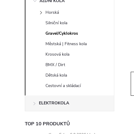
JÍZDNÍ KOLA
s
Horská
t
Silniční kola
r
Gravel/Cyklokros
Městská | Fitness kola
a
Krosová kola
n
BMX / Dirt
Dětská kola
n
Cestovní a skládací
í
ELEKTROKOLA
p
a
TOP 10 PRODUKTŮ