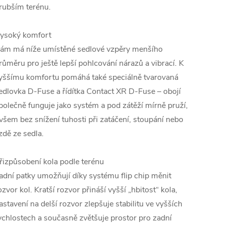
rubším terénu.
ysoký komfort
ám má níže umístěné sedlové vzpěry menšího
růměru pro ještě lepší pohlcování nárazů a vibrací. K
yššímu komfortu pomáhá také speciálně tvarovaná
edlovka D-Fuse a řídítka Contact XR D-Fuse – obojí
polečně funguje jako systém a pod zátěží mírně pruží,
všem bez snížení tuhosti při zatáčení, stoupání nebo
ízdě ze sedla.
řizpůsobení kola podle terénu
adní patky umožňují díky systému flip chip měnit
ozvor kol. Kratší rozvor přináší vyšší „hbitost“ kola,
astavení na delší rozvor zlepšuje stabilitu ve vyšších
ychlostech a současně zvětšuje prostor pro zadní