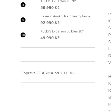
KELLYS E-Carson 70 28"
56 990 Kč
P
Raymon Airok Silver Stealth/Taupe
K
92 990 Kč
S
KELLYS E-Carson 50 Blue 28"
P
49 990 Kč
S
L
D
V
Doprava ZDARMA od 10.000,-
H
K
R
v
k