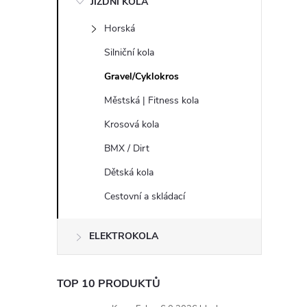
JÍZDNÍ KOLA
s
Horská
t
Silniční kola
r
Gravel/Cyklokros
Městská | Fitness kola
a
Krosová kola
n
BMX / Dirt
Dětská kola
n
Cestovní a skládací
í
ELEKTROKOLA
p
a
TOP 10 PRODUKTŮ