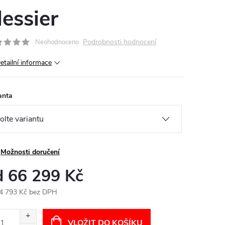
essier
Podrobnosti hodnocení
Neohodnoceno
etailní informace
anta
Možnosti doručení
d
66 299 Kč
4 793 Kč
bez DPH
ná
:
VLOŽIT DO KOŠÍKU