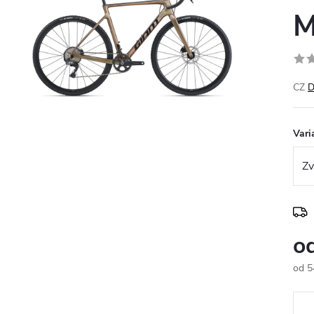
M
CZ
D
Vari
o
od
5
Měr
cena