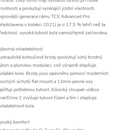
rocesů. Díky tomu mají vysokou tuhost při nízké
motnosti a poskytují vynikající jízdní vlastnosti.
ejnovější generace rámu TCX Advanced Pro
představena v kolekci 2021) je o 17,5 % lehčí než ta
ředchozí, vysoká tuhost byla samozřejmě zachována.
ýborná ovladatelnost
ydraulické kotoučové brzdy poskytují silný brzdný
ýkon a plynulou modulaci, což výrazně zlepšuje
vládání kola. Brzdy jsou upevněny pomocí moderních
lochých úchytů flat mount a 12mm pevné osy
ajišťují potřebnou tuhost. Kónický sloupek vidlice
verDrive 2 zvyšuje tuhost řízení a tím i zlepšuje
vladatelnost kola.
ysoký komfort