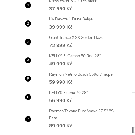
Kross Esker 6.0 2026 black
n
37 990 Kč
e
Liv Devote 1 Dune Beige
39 999 Kč
l
Giant Trance X SX Golden Haze
72 899 Kč
KELLYS E-Carson 50 Red 28"
49 990 Kč
Raymon Metmo Bosch Cotton/Taupe
59 990 Kč
KELLYS Estima 70 28"
56 990 Kč
Raymon Tavano Pure Wave 27.5" 8S
Essa
89 990 Kč