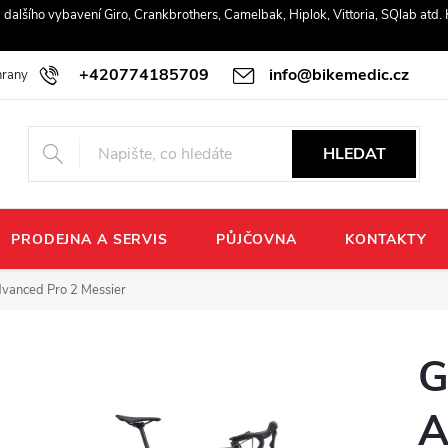
r a dalšího vybavení Giro, Crankbrothers, Camelbak, Hiplok, Vittoria, SQlab atd
+420774185709
info@bikemedic.cz
rany osobních údajů
HLEDAT
PRODEJNA A SERVIS
PŮJČOVNA
KONTAKTY
dvanced Pro 2 Messier
G
A