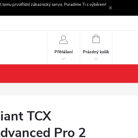
. K tomu prvotřídní zákaznický servis. Poradíme Ti s výběrem!
NÁKUPNÍ
KOŠÍK
Prázdný košík
Přihlášení
iant TCX
dvanced Pro 2