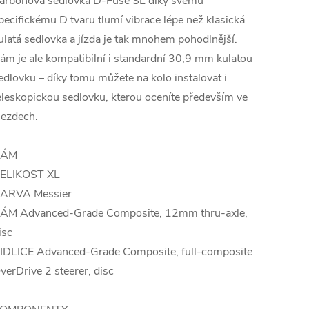
arbonová sedlovka D-Fuse SL díky svému
pecifickému D tvaru tlumí vibrace lépe než klasická
ulatá sedlovka a jízda je tak mnohem pohodlnější.
ám je ale kompatibilní i standardní 30,9 mm kulatou
edlovku – díky tomu můžete na kolo instalovat i
eleskopickou sedlovku, kterou oceníte především ve
jezdech.
RÁM
ELIKOST XL
ARVA Messier
ÁM Advanced-Grade Composite, 12mm thru-axle,
isc
IDLICE Advanced-Grade Composite, full-composite
verDrive 2 steerer, disc