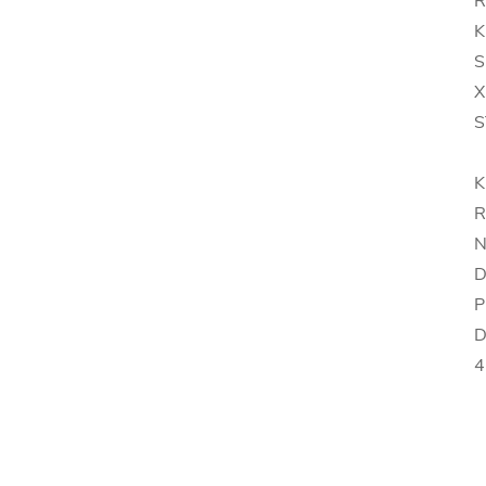
Ř
K
S
X
S
K
R
N
D
P
D
4