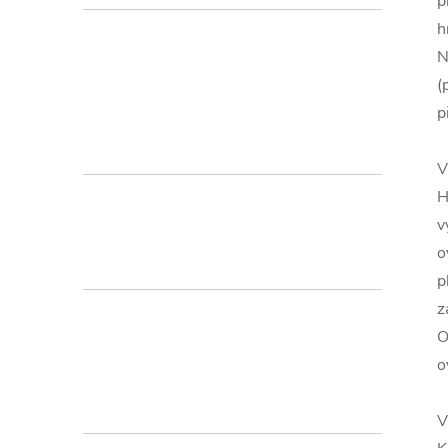
p
h
N
(
p
V
H
v
o
p
z
O
o
V