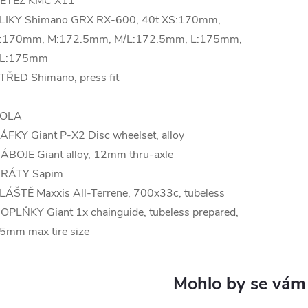
ETĚZ KMC X11
LIKY Shimano GRX RX-600, 40t XS:170mm,
:170mm, M:172.5mm, M/L:172.5mm, L:175mm,
L:175mm
TŘED Shimano, press fit
OLA
ÁFKY Giant P-X2 Disc wheelset, alloy
ÁBOJE Giant alloy, 12mm thru-axle
RÁTY Sapim
LÁŠTĚ Maxxis All-Terrene, 700x33c, tubeless
OPLŇKY Giant 1x chainguide, tubeless prepared,
5mm max tire size