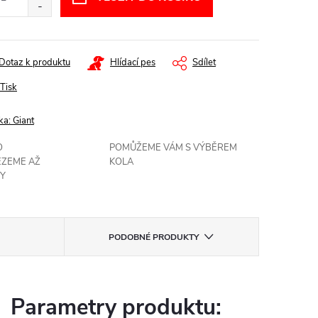
Dotaz k produktu
Hlídací pes
Sdílet
Tisk
ka:
Giant
O
POMŮŽEME VÁM S VÝBĚREM
EZEME AŽ
KOLA
Y
PODOBNÉ PRODUKTY
Parametry produktu: