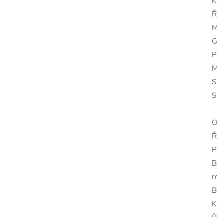
K
Ř
M
G
P
M
S
S
O
Ř
P
B
r
B
K