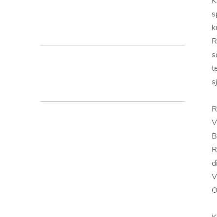
K
s
k
R
s
t
s
V
B
R
d
V
O