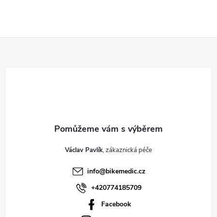
Z
á
p
a
t
Václav Pavlík
í
info
@
bikemedic.cz
+420774185709
Facebook