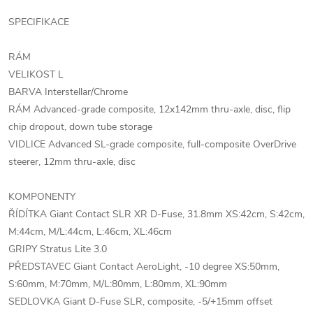
SPECIFIKACE
RÁM
VELIKOST L
BARVA Interstellar/Chrome
RÁM Advanced-grade composite, 12x142mm thru-axle, disc, flip
chip dropout, down tube storage
VIDLICE Advanced SL-grade composite, full-composite OverDrive
steerer, 12mm thru-axle, disc
KOMPONENTY
ŘÍDÍTKA Giant Contact SLR XR D-Fuse, 31.8mm XS:42cm, S:42cm,
M:44cm, M/L:44cm, L:46cm, XL:46cm
GRIPY Stratus Lite 3.0
PŘEDSTAVEC Giant Contact AeroLight, -10 degree XS:50mm,
S:60mm, M:70mm, M/L:80mm, L:80mm, XL:90mm
SEDLOVKA Giant D-Fuse SLR, composite, -5/+15mm offset