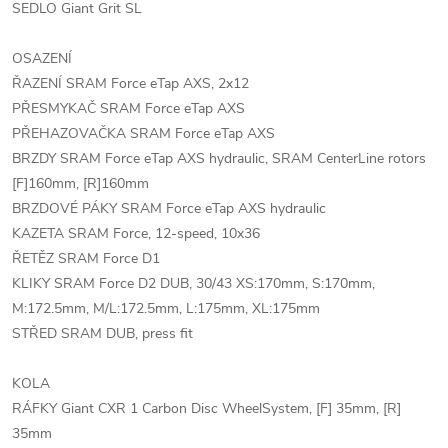
SEDLO Giant Grit SL
OSAZENÍ
ŘAZENÍ SRAM Force eTap AXS, 2x12
PŘESMYKAČ SRAM Force eTap AXS
PŘEHAZOVAČKA SRAM Force eTap AXS
BRZDY SRAM Force eTap AXS hydraulic, SRAM CenterLine rotors
[F]160mm, [R]160mm
BRZDOVÉ PÁKY SRAM Force eTap AXS hydraulic
KAZETA SRAM Force, 12-speed, 10x36
ŘETĚZ SRAM Force D1
KLIKY SRAM Force D2 DUB, 30/43 XS:170mm, S:170mm,
M:172.5mm, M/L:172.5mm, L:175mm, XL:175mm
STŘED SRAM DUB, press fit
KOLA
RÁFKY Giant CXR 1 Carbon Disc WheelSystem, [F] 35mm, [R]
35mm