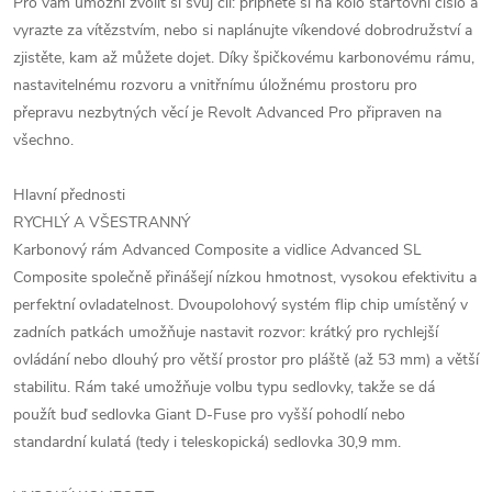
Pro vám umožní zvolit si svůj cíl: připněte si na kolo startovní číslo a
vyrazte za vítězstvím, nebo si naplánujte víkendové dobrodružství a
zjistěte, kam až můžete dojet. Díky špičkovému karbonovému rámu,
nastavitelnému rozvoru a vnitřnímu úložnému prostoru pro
přepravu nezbytných věcí je Revolt Advanced Pro připraven na
všechno.
Hlavní přednosti
RYCHLÝ A VŠESTRANNÝ
Karbonový rám Advanced Composite a vidlice Advanced SL
Composite společně přinášejí nízkou hmotnost, vysokou efektivitu a
perfektní ovladatelnost. Dvoupolohový systém flip chip umístěný v
zadních patkách umožňuje nastavit rozvor: krátký pro rychlejší
ovládání nebo dlouhý pro větší prostor pro pláště (až 53 mm) a větší
stabilitu. Rám také umožňuje volbu typu sedlovky, takže se dá
použít buď sedlovka Giant D-Fuse pro vyšší pohodlí nebo
standardní kulatá (tedy i teleskopická) sedlovka 30,9 mm.