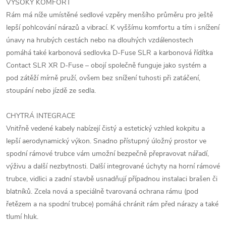
VYSOKÝ KOMFORT
Rám má níže umístěné sedlové vzpěry menšího průměru pro ještě
lepší pohlcování nárazů a vibrací. K vyššímu komfortu a tím i snížení
únavy na hrubých cestách nebo na dlouhých vzdálenostech
pomáhá také karbonová sedlovka D-Fuse SLR a karbonová řídítka
Contact SLR XR D-Fuse – obojí společně funguje jako systém a
pod zátěží mírně pruží, ovšem bez snížení tuhosti při zatáčení,
stoupání nebo jízdě ze sedla.
CHYTRÁ INTEGRACE
Vnitřně vedené kabely nabízejí čistý a estetický vzhled kokpitu a
lepší aerodynamický výkon. Snadno přístupný úložný prostor ve
spodní rámové trubce vám umožní bezpečně přepravovat nářadí,
výživu a další nezbytnosti. Další integrované úchyty na horní rámové
trubce, vidlici a zadní stavbě usnadňují případnou instalaci brašen či
blatníků. Zcela nová a speciálně tvarovaná ochrana rámu (pod
řetězem a na spodní trubce) pomáhá chránit rám před nárazy a také
tlumí hluk.