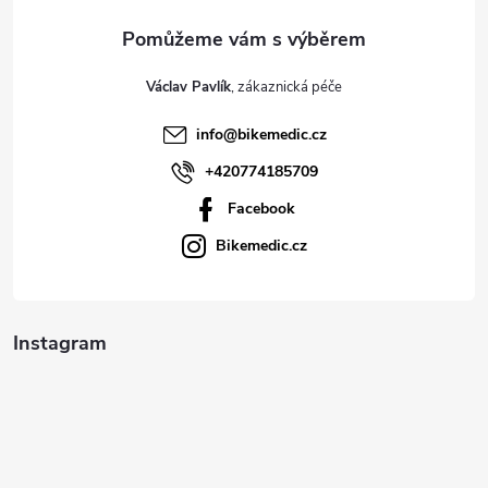
a
t
Václav Pavlík
í
info
@
bikemedic.cz
+420774185709
Facebook
Bikemedic.cz
Instagram