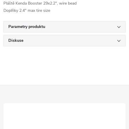
Pláště Kenda Booster 29x2.2", wire bead
Doplňky 2.4" max tire size
Parametry produktu
Diskuse
Z
á
p