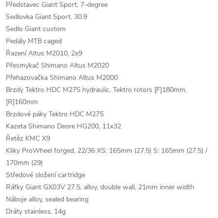
Představec Giant Sport, 7-degree
Sedlovka Giant Sport, 30.9
Sedlo Giant custom
Pedály MTB caged
Řazení Altus M2010, 2x9
Přesmykač Shimano Altus M2020
Přehazovačka Shimano Altus M2000
Brzdy Tektro HDC M275 hydraulic, Tektro rotors [F]180mm,
[R]160mm
Brzdové páky Tektro HDC M275
Kazeta Shimano Deore HG200, 11x32
Řetěz KMC X9
Kliky ProWheel forged, 22/36 XS: 165mm (27.5) S: 165mm (27.5) /
170mm (29)
Středové složení cartridge
Ráfky Giant GX03V 27.5, alloy, double wall, 21mm inner width
Náboje alloy, sealed bearing
Dráty stainless, 14g