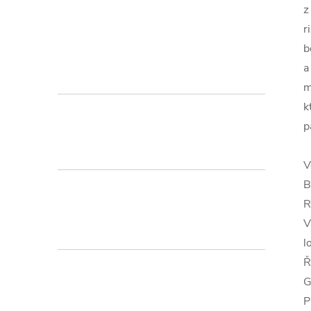
z
r
b
a
m
k
p
V
B
R
V
l
Ř
G
P