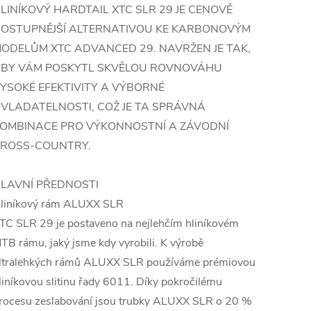
LINÍKOVÝ HARDTAIL XTC SLR 29 JE CENOVĚ
OSTUPNĚJŠÍ ALTERNATIVOU KE KARBONOVÝM
ODELŮM XTC ADVANCED 29. NAVRŽEN JE TAK,
BY VÁM POSKYTL SKVĚLOU ROVNOVÁHU
YSOKÉ EFEKTIVITY A VÝBORNÉ
VLADATELNOSTI, COŽ JE TA SPRÁVNÁ
OMBINACE PRO VÝKONNOSTNÍ A ZÁVODNÍ
ROSS-COUNTRY.
LAVNÍ PŘEDNOSTI
liníkový rám ALUXX SLR
TC SLR 29 je postaveno na nejlehčím hliníkovém
TB rámu, jaký jsme kdy vyrobili. K výrobě
ltralehkých rámů ALUXX SLR používáme prémiovou
liníkovou slitinu řady 6011. Díky pokročilému
rocesu zeslabování jsou trubky ALUXX SLR o 20 %