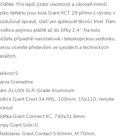
 řídítek. Pro lepší jízdní vlastnosti a zároveň menší
iziko defektu jsou kola Giant XCT 29 přímo z výroby v
ezdušové úpravě, stačí jen aplikovat těsnící tmel. Rám
 vidlice pojmou pláště až do šířky 2,4“. Na kolo
ůžete případně nainstalovat i teleskopickou sedlovku,
terou oceníte především ve sjezdech a technických
asážích.
elikost S
arva Grenadine
ám ALUXX SLR-Grade Aluminum
idlice Giant Crest 34 RRL, 100mm, 15x110, remote
ockout
ídítka Giant Connect XC, 740x31.8mm
ripy Giant Sole-O
ředstavec Giant Contact S:60mm, M:70mm,