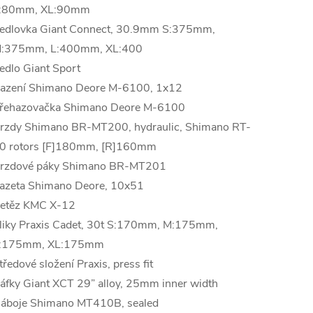
:80mm, XL:90mm
edlovka Giant Connect, 30.9mm S:375mm,
:375mm, L:400mm, XL:400
edlo Giant Sport
azení Shimano Deore M-6100, 1x12
řehazovačka Shimano Deore M-6100
rzdy Shimano BR-MT200, hydraulic, Shimano RT-
0 rotors [F]180mm, [R]160mm
rzdové páky Shimano BR-MT201
azeta Shimano Deore, 10x51
etěz KMC X-12
liky Praxis Cadet, 30t S:170mm, M:175mm,
:175mm, XL:175mm
tředové složení Praxis, press fit
áfky Giant XCT 29” alloy, 25mm inner width
áboje Shimano MT410B, sealed