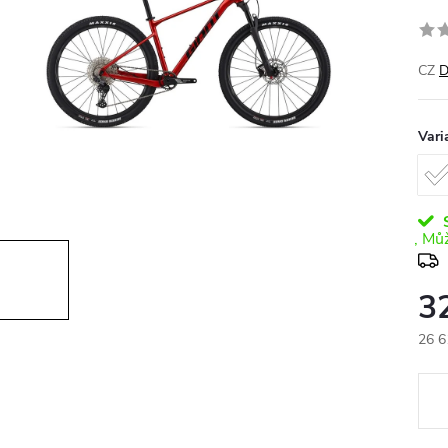
CZ
D
Vari
S
3
26 6
Měr
cena