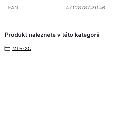
EAN
:
4712878749146
Produkt naleznete v této kategorii
MTB-XC