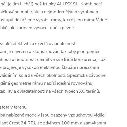
enčí (a tím i lehčí) než trubky ALUXX SL. Kombinací
pičkového materiálu a nejmodernějších výrobních
ostupů dokážeme vyrobit rámy, které jsou mimořádně
ehké, ale zároveň vysoce tuhé a pevné.
ysoká efektivita a skvělá ovladatelnost
ám je navržen a zkonstruován tak, aby jeho poměr
uhosti a hmotnosti neměl ve své třídě konkurenci, což
e projevuje vysokou efektivitou šlapání i precizním
vládáním kola za všech okolností. Specifická závodně
aděná geometrie rámu nabízí ideální rovnováhu
tability a ovladatelnosti na všech typech XC terénů.
istota v terénu
ba nabízené modely jsou osazeny vzduchovou vidlicí
iant Crest 34 RRL se zdvihem 100 mm a zamykáním