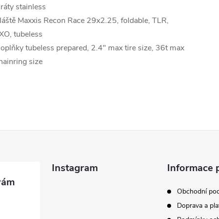
ráty stainless
láště Maxxis Recon Race 29x2.25, foldable, TLR,
XO, tubeless
oplňky tubeless prepared, 2.4" max tire size, 36t max
hainring size
Instagram
Informace 
Obchodní po
Doprava a pla