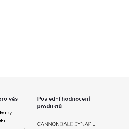
pro vás
Poslední hodnocení
produktů
dmínky
tba
CANNONDALE SYNAPSE CARBON 4