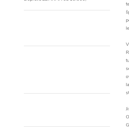
t
š
p
l
V
R
t
s
o
l
s
J
O
G