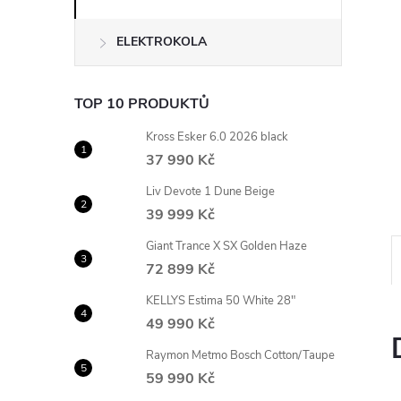
n
ELEKTROKOLA
e
l
TOP 10 PRODUKTŮ
Kross Esker 6.0 2026 black
37 990 Kč
Liv Devote 1 Dune Beige
39 999 Kč
Giant Trance X SX Golden Haze
72 899 Kč
KELLYS Estima 50 White 28"
49 990 Kč
Raymon Metmo Bosch Cotton/Taupe
59 990 Kč