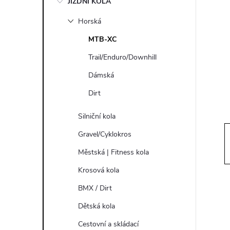
JÍZDNÍ KOLA
s
Horská
t
MTB-XC
r
Trail/Enduro/Downhill
Dámská
a
Dirt
n
Silniční kola
n
Gravel/Cyklokros
Městská | Fitness kola
í
Krosová kola
p
BMX / Dirt
Dětská kola
a
Cestovní a skládací