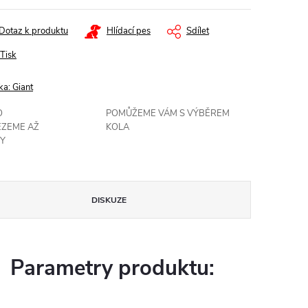
Dotaz k produktu
Hlídací pes
Sdílet
Tisk
ka:
Giant
O
POMŮŽEME VÁM S VÝBĚREM
EZEME AŽ
KOLA
Y
DISKUZE
Parametry produktu: