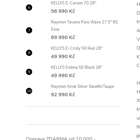
KELLYS E-Carson 70 28"
H
56 990 Kč
D
M
Raymon Tavano Pure Wave 27.5" 8S
Essa
A
89 990 Kč
V
O
KELLYS E-Cristy 50 Red 28"
49 990 Kč
K
C
KELLYS Estima 50 Black 28"
49 990 Kč
H
Raymon Airok Silver Stealth/Taupe
H
92 990 Kč
X
M
u
h
p
Doprava ZDARMA od 10.000,-