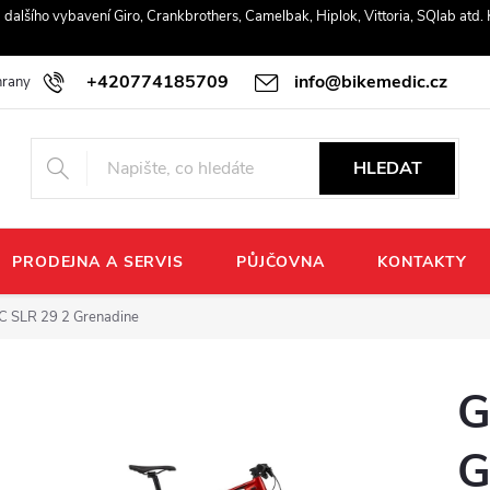
r a dalšího vybavení Giro, Crankbrothers, Camelbak, Hiplok, Vittoria, SQlab atd
+420774185709
info@bikemedic.cz
rany osobních údajů
HLEDAT
PRODEJNA A SERVIS
PŮJČOVNA
KONTAKTY
TC SLR 29 2 Grenadine
G
G