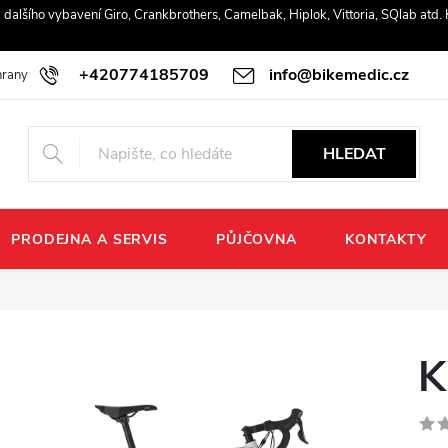
r a dalšího vybavení Giro, Crankbrothers, Camelbak, Hiplok, Vittoria, SQlab atd
+420774185709
info@bikemedic.cz
rany osobních údajů
HLEDAT
PRODEJNA A SERVIS
PŮJČOVNA
KONTAKTY
K