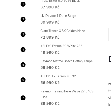
Kross Esker 6.0 2026 black
n
37 990 Kč
e
Liv Devote 1 Dune Beige
39 999 Kč
l
Giant Trance X SX Golden Haze
72 899 Kč
KELLYS Estima 50 White 28"
49 990 Kč
Raymon Metmo Bosch Cotton/Taupe
59 990 Kč
KELLYS E-Carson 70 28"
56 990 Kč
r
t
Raymon Tavano Pure Wave 27.5" 8S
Essa
v
89 990 Kč
k