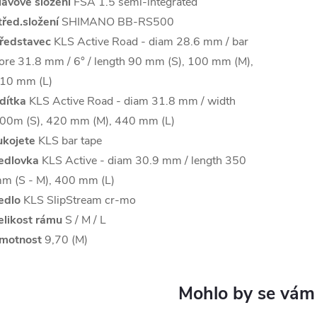
lavové složení
FSA 1.5 semi-integrated
třed.složení
SHIMANO BB-RS500
ředstavec
KLS Active Road - diam 28.6 mm / bar
ore 31.8 mm / 6° / length 90 mm (S), 100 mm (M),
10 mm (L)
ídítka
KLS Active Road - diam 31.8 mm / width
00m (S), 420 mm (M), 440 mm (L)
ukojete
KLS bar tape
edlovka
KLS Active - diam 30.9 mm / length 350
m (S - M), 400 mm (L)
edlo
KLS SlipStream cr-mo
elikost rámu
S / M / L
motnost
9,70 (M)