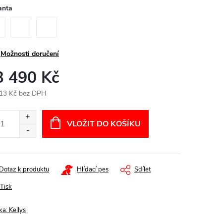
anta
Možnosti doručení
3 490 Kč
13 Kč bez DPH
ná
:
VLOŽIT DO KOŠÍKU
Dotaz k produktu
Hlídací pes
Sdílet
Tisk
ka:
Kellys