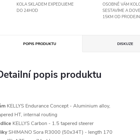
KOLA SKLADEM EXPEDUJEME
OSOBNĚ VÁM KOL
DO 24HOD
SESTAVÍME A DOV
15KM OD PRODEJN
POPIS PRODUKTU
DISKUZE
Detailní popis produktu
ám
KELLYS Endurance Concept - Aluminium alloy,
apered HT, internal routing
idlice
KELLYS Carbon - 1.5 tapered steerer
liky
SHIMANO Sora R3000 (50x34T) - length 170