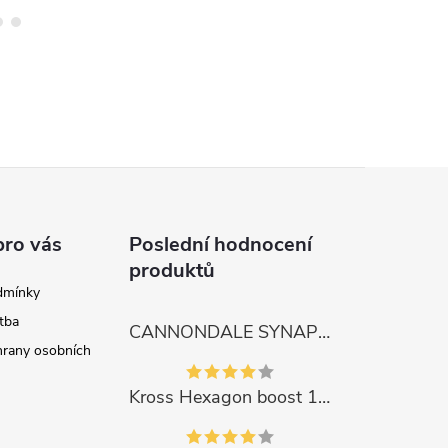
pro vás
Poslední hodnocení
produktů
dmínky
tba
CANNONDALE SYNAPSE CARBON 4
rany osobních
Kross Hexagon boost 1.0 500Wh 2023