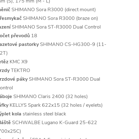
m (S), 175 mm (M - L)
ěnič
SHIMANO Sora R3000 (direct mount)
řesmykač
SHIMANO Sora R3000 (braze on)
azení
SHIMANO Sora ST-R3000 Dual Control
očet převodů
18
azetové pastorky
SHIMANO CS-HG300-9 (11-
2T)
etěz
KMC X9
rzdy
TEKTRO
rzdové páky
SHIMANO Sora ST-R3000 Dual
ontrol
áboje
SHIMANO Claris 2400 (32 holes)
áfky
KELLYS Spark 622x15 (32 holes / eyelets)
ýplet kola
stainless steel black
láště
SCHWALBE Lugano K-Guard 25-622
700x25C)