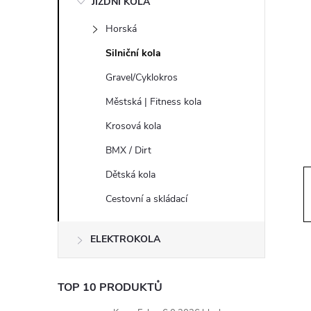
JÍZDNÍ KOLA
s
Horská
t
Silniční kola
r
Gravel/Cyklokros
Městská | Fitness kola
a
Krosová kola
n
BMX / Dirt
Dětská kola
n
Cestovní a skládací
í
ELEKTROKOLA
p
a
TOP 10 PRODUKTŮ