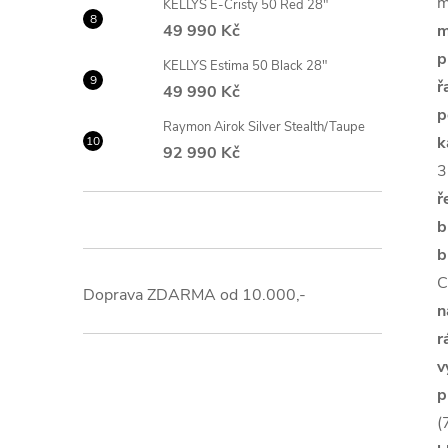
m
KELLYS E-Cristy 50 Red 28"
49 990 Kč
m
p
KELLYS Estima 50 Black 28"
ř
49 990 Kč
p
Raymon Airok Silver Stealth/Taupe
k
92 990 Kč
3
ř
b
b
C
Doprava ZDARMA od 10.000,-
n
r
v
p
(