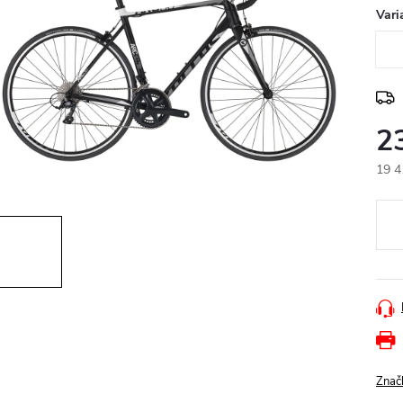
Vari
2
19 4
Měr
cena
Znač