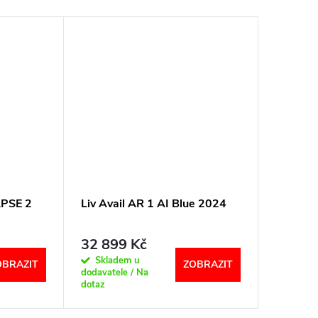
PSE 2
Liv Avail AR 1 AI Blue 2024
KELLYS 
Green S
32 899 Kč
27 99
Skladem u
Sklad
OBRAZIT
ZOBRAZIT
dodavatele / Na
dodavatel
dotaz
dotaz